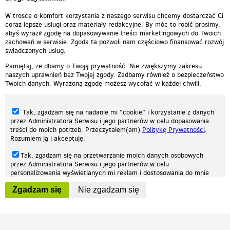
W trosce o komfort korzystania z naszego serwisu chcemy dostarczać Ci
coraz lepsze usługi oraz materiały redakcyjne. By móc to robić prosimy,
abyś wyraził zgodę na dopasowywanie treści marketingowych do Twoich
zachowań w serwisie. Zgoda ta pozwoli nam częściowo finansować rozwój
świadczonych usług.
Pamiętaj, że dbamy o Twoją prywatność. Nie zwiększymy zakresu
naszych uprawnień bez Twojej zgody. Zadbamy również o bezpieczeństwo
Twoich danych. Wyrażoną zgodę możesz wycofać w każdej chwili.
Tak, zgadzam się na nadanie mi "cookie" i korzystanie z danych
przez Administratora Serwisu i jego partnerów w celu dopasowania
treści do moich potrzeb. Przeczytałem(am)
Politykę Prywatności
.
Rozumiem ją i akceptuję.
Nasza strona internetowa używa plików cookies (tzw. ciasteczka) w celach
Tak, zgadzam się na przetwarzanie moich danych osobowych
statystycznych, reklamowych oraz funkcjonalnych. Dzięki nim możemy
przez Administratora Serwisu i jego partnerów w celu
indywidualnie dostosować stronę do twoich potrzeb. Każdy może zaakceptować
personalizowania wyświetlanych mi reklam i dostosowania do mnie
pliki cookies albo ma możliwość wyłączenia ich w przeglądarce, dzięki czemu nie
prezentowanych treści marketingowych. Przeczytałem(am)
Politykę
będą zbierane żadne informacje.
Zgadzam się
Nie zgadzam się
Prywatności
. Rozumiem ją i akceptuję.
Zapoznaj się z naszą polityką prywatności
Ok, rozumiem
Wyrażenie powyższych zgód jest dobrowolne i możesz je w dowolnym
momencie wycofać (na podstronie z
ustawieniami prywatności
),
odznaczając wybraną zgodę i klikając przycisk "nie zgadzam się", z