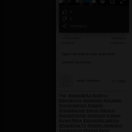
00:00
0
0
Udostępnij
« Poprzedni
Następny
materiał
materiał »
Zgłoś naruszenie praw autorskich
Umieść na stronie
autor: Anonim
1422
Tagi:
#gospodarka
#politycy
#demokracja
#ekonomia
#socjalizm
#konserwatyzm
#podatki
#rozdawnictwo
#socjal
#dotacje
#pasozytnictwo
#agentura
#Janusz
Korwin-Mikke
#antypolska polityka
#Podziemna TV
#system niewolniczy
#złodziejstwo
#Konrad Daniel