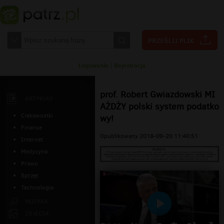
Logowanie
|
Rejestracja
prof. Robert Gwiazdowski MI
ARTYKUŁY
AŻDŻY polski system podatko
Ciekawostki
wy!
Finanse
Opublikowany 2018-09-20 11:40:51
Internet
Medycyna
Prawo
Sprzęt
Technologia
MUZYKA
Odtwarzaj
ZDJĘCIA