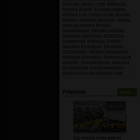
#wolność
#wolny rynek
#własność
#władza
#zasiłki
#chrześcijaństwo
#Donald Tusk
#beata szydło
#budżet
państwa
#jarosław kaczyński
#kwota
wolna od podatku
#Prawo i
Sprawiedliwość
#wydatki państwa
#państwo opiekuńcze
#Platforma
Obywatelska
#fiskalizm
#służby
specjalne
#moralność
#stanisław
michalkiewicz
#Robert Gwiazdowski
#Mateusz Morawiecki
#redystrybucja
pieniędzy
#sprawiedliwość społeczna
#żydokomuna
#niesprawiedliwość
#kasta polityczna
#Andzrej Duda
Polecane
Więcej
00:33:20
Czy wojsko może zabrać