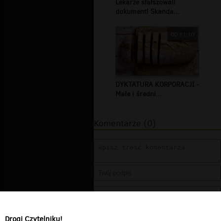
Lekarze sfałszowali
dokument! Skanda...
00:11:10
DYKTATURA KORPORACJI -
Małe i średni...
Komentarze (0)
Drogi Czytelniku!