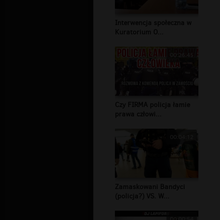
Interwencja społeczna w
Kuratorium O...
00:26:45
Czy FIRMA policja łamie
prawa człowi...
00:04:12
Zamaskowani Bandyci
(policja?) VS. W...
00:00:54