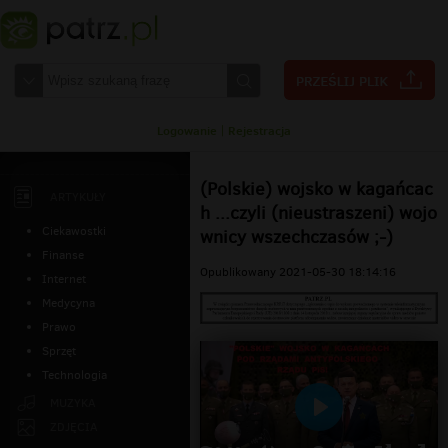
Logowanie
|
Rejestracja
(Polskie) wojsko w kagańcac
ARTYKUŁY
h ...czyli (nieustraszeni) wojo
Ciekawostki
wnicy wszechczasów ;-)
Finanse
Opublikowany 2021-05-30 18:14:16
Internet
Medycyna
Prawo
Sprzęt
Technologia
MUZYKA
Odtwarzaj
ZDJĘCIA