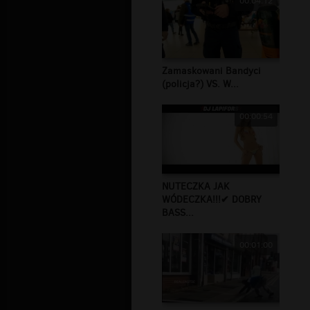
00:04:12
Zamaskowani Bandyci
(policja?) VS. W...
00:00:54
NUTECZKA JAK
WÓDECZKA!!!✔ DOBRY
BASS...
00:01:00