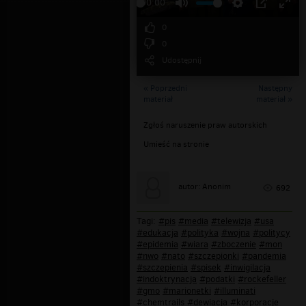
00:00
0
0
Udostępnij
« Poprzedni
Następny
materiał
materiał »
Zgłoś naruszenie praw autorskich
Umieść na stronie
autor: Anonim
692
Tagi:
#pis
#media
#telewizja
#usa
#edukacja
#polityka
#wojna
#politycy
#epidemia
#wiara
#zboczenie
#mon
#nwo
#nato
#szczepionki
#pandemia
#szczepienia
#spisek
#inwigilacja
#indoktrynacja
#podatki
#rockefeller
#gmo
#marionetki
#illuminati
#chemtrails
#dewiacja
#korporacje