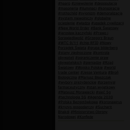
#haarp
#zniewolenie
#depopulacja
#masoneria
#iluminaci
#konspiracja
#rothschild
#syjonizm
#demoralizacja
#system niewolniczy
#globalne
ocieplenie
#władza
#upadek cywilizacji
#New World Order
#Bank Światowy
#jarosław kaczyński
#Prawo i
Sprawiedliwość
#Grzegorz Braun
#WTC 9/11
#chip RFID
#Nowy
Porządek Świata
#grupa bilderberg
#stany zjednoczone
#kontrola
obywateli
#ograniczenie praw
obywatelskich
#pieniądze
#Rząd
Światowy
#Wojsko Polskie
#world
trade center
#Jesse Ventura
#Broń
Biologiczna
#Mariusz Błaszczak
#wybory prezydenckie
#przemysł
farmaceutyczny
#stan wyjątkowy
#Mateusz Morawiecki
#sieć 5g
#technologia 5G
#Agenda 2030
#Polska Bezgotówkowa
#koronawirus
#kryzys gospodarczy
#Sucharit
Bhakdi
#Ministerstwo Obrony
Narodowej
#Konfede