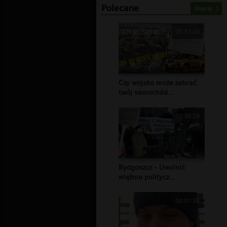
Polecane
Więcej
00:33:20
Czy wojsko może zabrać
twój samochód...
02:38:29
Bydgoszcz - Uwolnić
więźnia politycz...
00:01:38