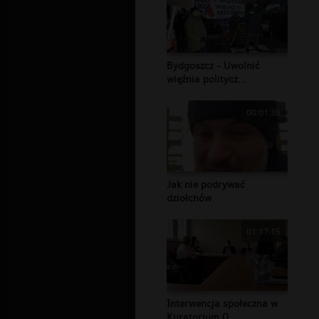
Bydgoszcz - Uwolnić
więźnia politycz...
00:01:38
Jak nie podrywać
dziołchów
01:17:15
Interwencja społeczna w
Kuratorium O...