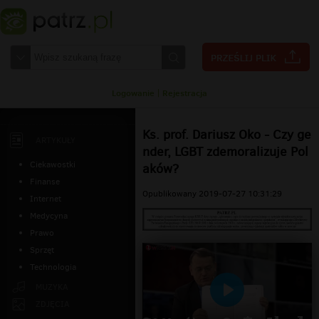
Logowanie
|
Rejestracja
Ks. prof. Dariusz Oko - Czy ge
ARTYKUŁY
nder, LGBT zdemoralizuje Pol
Ciekawostki
aków?
Finanse
Opublikowany 2019-07-27 10:31:29
Internet
Medycyna
Prawo
Sprzęt
Technologia
MUZYKA
Odtwarzaj
ZDJĘCIA