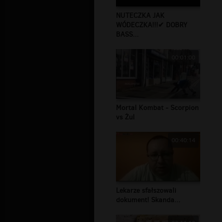
NUTECZKA JAK
WÓDECZKA!!!✔ DOBRY
BASS...
00:01:00
Mortal Kombat - Scorpion
vs Żul
00:40:14
Lekarze sfałszowali
dokument! Skanda...