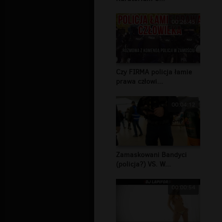
00:26:45
Czy FIRMA policja łamie
prawa człowi...
00:04:12
Zamaskowani Bandyci
(policja?) VS. W...
00:00:54