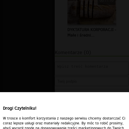
00:11:10
DYKTATURA KORPORACJI -
Małe i średni...
Komentarze (0)
Drogi Czytelniku!
W trosce o komfort korzystania z naszego serwisu chcemy dostarczać Ci
coraz lepsze usługi oraz materiały redakcyjne. By móc to robić prosimy,
abyś wyraził zgodę na dopasowywanie treści marketingowych do Twoich