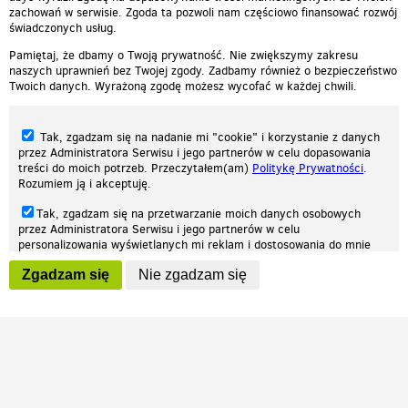
zachowań w serwisie. Zgoda ta pozwoli nam częściowo finansować rozwój
świadczonych usług.
Pamiętaj, że dbamy o Twoją prywatność. Nie zwiększymy zakresu
naszych uprawnień bez Twojej zgody. Zadbamy również o bezpieczeństwo
Twoich danych. Wyrażoną zgodę możesz wycofać w każdej chwili.
Tak, zgadzam się na nadanie mi "cookie" i korzystanie z danych
przez Administratora Serwisu i jego partnerów w celu dopasowania
treści do moich potrzeb. Przeczytałem(am)
Politykę Prywatności
.
Rozumiem ją i akceptuję.
Nasza strona internetowa używa plików cookies (tzw. ciasteczka) w celach
Tak, zgadzam się na przetwarzanie moich danych osobowych
statystycznych, reklamowych oraz funkcjonalnych. Dzięki nim możemy
przez Administratora Serwisu i jego partnerów w celu
indywidualnie dostosować stronę do twoich potrzeb. Każdy może zaakceptować
personalizowania wyświetlanych mi reklam i dostosowania do mnie
pliki cookies albo ma możliwość wyłączenia ich w przeglądarce, dzięki czemu nie
prezentowanych treści marketingowych. Przeczytałem(am)
Politykę
będą zbierane żadne informacje.
Zgadzam się
Nie zgadzam się
Prywatności
. Rozumiem ją i akceptuję.
Zapoznaj się z naszą polityką prywatności
Ok, rozumiem
Wyrażenie powyższych zgód jest dobrowolne i możesz je w dowolnym
momencie wycofać (na podstronie z
ustawieniami prywatności
),
odznaczając wybraną zgodę i klikając przycisk "nie zgadzam się", z
tym, że wycofanie zgody nie będzie miało wpływu na zgodność z
prawem przetwarzania na podstawie zgody, przed jej wycofaniem.