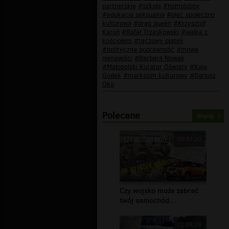
partnerskie
#szkoła
#homolobby
#edukacja seksualna
#płeć społeczno
kulturowa
#drag queen
#Krzysztof
Karoń
#Rafał Trzaskowski
#walka z
kościołem
#tęczowy piątek
#polityczna poprawność
#mowa
nienawiści
#Barbara Nowak
#Małopolski Kurator Oświaty
#Kaja
Godek
#marksizm kulturowy
#Dariusz
Oko
Polecane
Więcej
00:33:20
Czy wojsko może zabrać
twój samochód...
02:38:29