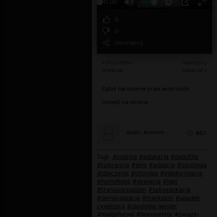
00:00
0
0
Udostępnij
« Poprzedni
Następny
materiał
materiał »
Zgłoś naruszenie praw autorskich
Umieść na stronie
autor: Anonim
867
Tagi:
#rodzina
#edukacja
#pedofilia
#tolerancja
#who
#adopcja
#patologia
#zboczenie
#choroba
#indoktrynacja
#homofobia
#dewiacja
#lgbt
#transseksualizm
#seksedukacja
#demoralizacja
#marksizm
#upadek
cywilizacji
#ideologia gender
#małżeństwo
#homoterror
#związki