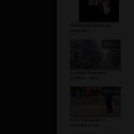
Zwolenniczki aborcji nie
cofną się p...
00:00:55
Krzysztof Gawkowski
(Lewica) - dekla...
00:00:26
Konie mądrzejsze od
(niektórych) lud...