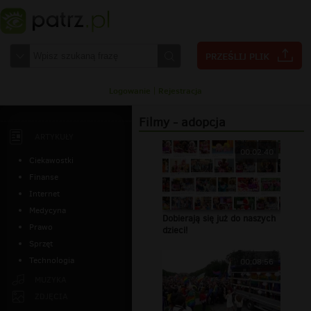
Logowanie
|
Rejestracja
Filmy - adopcja
ARTYKUŁY
00:02:40
Ciekawostki
Finanse
Internet
Medycyna
Dobierają się już do naszych
Prawo
dzieci!
Sprzęt
Technologia
00:08:56
MUZYKA
ZDJĘCIA