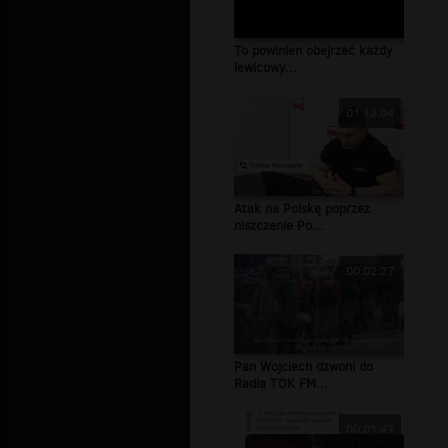
To powinien obejrzeć każdy
lewicowy...
01:12:04
Atak na Polskę poprzez
niszczenie Po...
00:02:27
Pan Wojciech dzwoni do
Radia TOK FM...
00:01:47