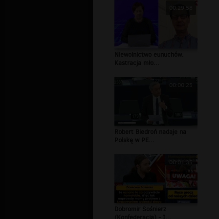
00:29:58
Niewolnictwo eunuchów.
Kastracja mło...
00:00:25
Robert Biedroń nadaje na
Polskę w PE...
00:01:35
Dobromir Sośnierz
(Konfederacja) - I...