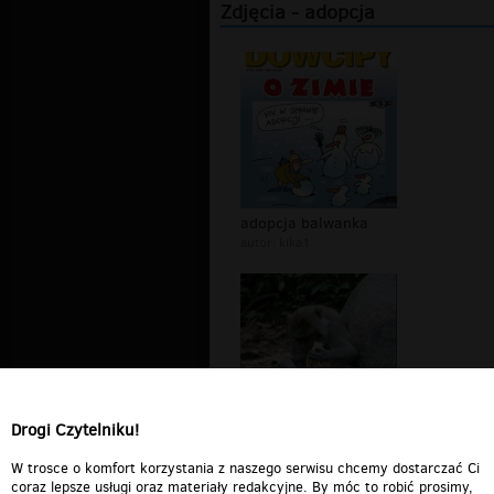
Zdjęcia - adopcja
adopcja balwanka
autor:
kika1
Drogi Czytelniku!
Chcesz banana?
autor:
kurdelaska
W trosce o komfort korzystania z naszego serwisu chcemy dostarczać Ci
coraz lepsze usługi oraz materiały redakcyjne. By móc to robić prosimy,