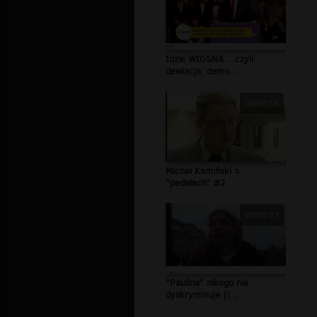
Idzie WIOSNA ...czyli
dewiacja, demo...
00:00:16
Michał Kamiński o
"pedałach" #2
00:00:37
"Paulina" nikogo nie
dyskryminuje ||...