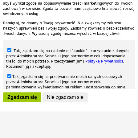
abyś wyraził zgodę na dopasowywanie treści marketingowych do Twoich
zachowań w serwisie. Zgoda ta pozwoli nam częściowo finansować rozwój
świadczonych usług.
Pamiętaj, że dbamy o Twoją prywatność. Nie zwiększymy zakresu
naszych uprawnień bez Twojej zgody. Zadbamy również o bezpieczeństwo
Twoich danych. Wyrażoną zgodę możesz wycofać w każdej chwili.
Tak, zgadzam się na nadanie mi "cookie" i korzystanie z danych
przez Administratora Serwisu i jego partnerów w celu dopasowania
treści do moich potrzeb. Przeczytałem(am)
Politykę Prywatności
.
Rozumiem ją i akceptuję.
Nasza strona internetowa używa plików cookies (tzw. ciasteczka) w celach
Tak, zgadzam się na przetwarzanie moich danych osobowych
statystycznych, reklamowych oraz funkcjonalnych. Dzięki nim możemy
przez Administratora Serwisu i jego partnerów w celu
indywidualnie dostosować stronę do twoich potrzeb. Każdy może zaakceptować
personalizowania wyświetlanych mi reklam i dostosowania do mnie
pliki cookies albo ma możliwość wyłączenia ich w przeglądarce, dzięki czemu nie
prezentowanych treści marketingowych. Przeczytałem(am)
Politykę
będą zbierane żadne informacje.
Zgadzam się
Nie zgadzam się
Prywatności
. Rozumiem ją i akceptuję.
Zapoznaj się z naszą polityką prywatności
Ok, rozumiem
Wyrażenie powyższych zgód jest dobrowolne i możesz je w dowolnym
momencie wycofać (na podstronie z
ustawieniami prywatności
),
odznaczając wybraną zgodę i klikając przycisk "nie zgadzam się", z
tym, że wycofanie zgody nie będzie miało wpływu na zgodność z
prawem przetwarzania na podstawie zgody, przed jej wycofaniem.