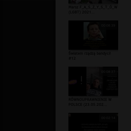
Marsz F_A_S_Z_Y_S_T_Ó_W
(LGBT) 2021...
00:08:39
Światem rządzą bandyci!
#12
00:08:37
RÓWNOUPRAWNIENIE W
POLSCE (23.05.202...
00:02:14