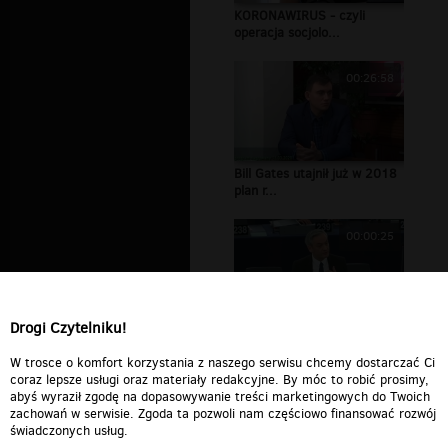
KORONAWIRUS - czyli
operacja socjolo...
00:26:58
Bill Gates utajnił już w 2018
plan r...
00:00:25
Drogi Czytelniku!
Robert Biedroń nadaje na
Polskę w PE...
W trosce o komfort korzystania z naszego serwisu chcemy dostarczać Ci
coraz lepsze usługi oraz materiały redakcyjne. By móc to robić prosimy,
abyś wyraził zgodę na dopasowywanie treści marketingowych do Twoich
zachowań w serwisie. Zgoda ta pozwoli nam częściowo finansować rozwój
świadczonych usług.