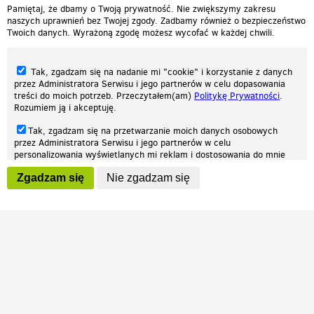
Pamiętaj, że dbamy o Twoją prywatność. Nie zwiększymy zakresu
naszych uprawnień bez Twojej zgody. Zadbamy również o bezpieczeństwo
Twoich danych. Wyrażoną zgodę możesz wycofać w każdej chwili.
Tak, zgadzam się na nadanie mi "cookie" i korzystanie z danych
przez Administratora Serwisu i jego partnerów w celu dopasowania
treści do moich potrzeb. Przeczytałem(am)
Politykę Prywatności
.
Rozumiem ją i akceptuję.
Nasza strona internetowa używa plików cookies (tzw. ciasteczka) w celach
Tak, zgadzam się na przetwarzanie moich danych osobowych
statystycznych, reklamowych oraz funkcjonalnych. Dzięki nim możemy
przez Administratora Serwisu i jego partnerów w celu
indywidualnie dostosować stronę do twoich potrzeb. Każdy może zaakceptować
personalizowania wyświetlanych mi reklam i dostosowania do mnie
pliki cookies albo ma możliwość wyłączenia ich w przeglądarce, dzięki czemu nie
prezentowanych treści marketingowych. Przeczytałem(am)
Politykę
będą zbierane żadne informacje.
Zgadzam się
Nie zgadzam się
Prywatności
. Rozumiem ją i akceptuję.
Zapoznaj się z naszą polityką prywatności
Ok, rozumiem
Wyrażenie powyższych zgód jest dobrowolne i możesz je w dowolnym
momencie wycofać (na podstronie z
ustawieniami prywatności
),
odznaczając wybraną zgodę i klikając przycisk "nie zgadzam się", z
tym, że wycofanie zgody nie będzie miało wpływu na zgodność z
prawem przetwarzania na podstawie zgody, przed jej wycofaniem.
Patrz.pl