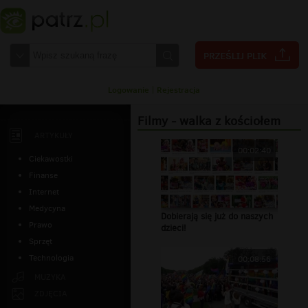
Logowanie
|
Rejestracja
Filmy - walka z kościołem
ARTYKUŁY
00:02:40
Ciekawostki
Finanse
Internet
Medycyna
Dobierają się już do naszych
Prawo
dzieci!
Sprzęt
Technologia
00:08:56
MUZYKA
ZDJĘCIA