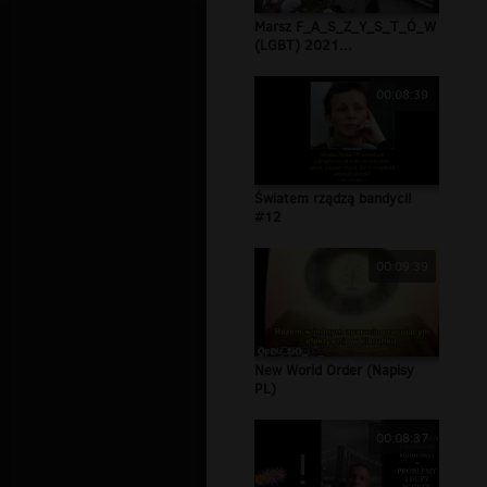
Marsz F_A_S_Z_Y_S_T_Ó_W
(LGBT) 2021...
00:08:39
Światem rządzą bandyci!
#12
00:09:39
New World Order (Napisy
PL)
00:08:37