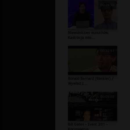
00:29:58
Niewolnictwo eunuchów.
Kastracja mło...
00:32:51
Ronald Bernard (Bankier) /
Wywiad z...
00:09:03
Bill Gates - Event 201 -
Koronawirus...