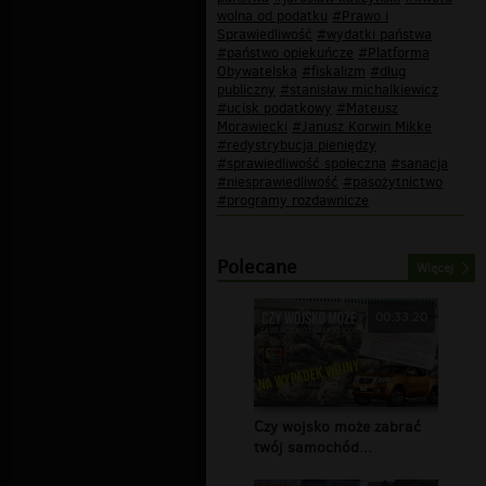
wolna od podatku
#Prawo i
Sprawiedliwość
#wydatki państwa
#państwo opiekuńcze
#Platforma
Obywatelska
#fiskalizm
#dług
publiczny
#stanisław michalkiewicz
#ucisk podatkowy
#Mateusz
Morawiecki
#Janusz Korwin Mikke
#redystrybucja pieniędzy
#sprawiedliwość społeczna
#sanacja
#niesprawiedliwość
#pasożytnictwo
#programy rozdawnicze
Polecane
Więcej
00:33:20
Czy wojsko może zabrać
twój samochód...