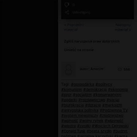
0
Udostępnij
« Poprzedni
Następny
materiał
materiał »
Zgłoś naruszenie praw autorskich
Umieść na stronie
autor: Anonim
556
Tagi:
#gospodarka
#politycy
#komunizm
#demokracja
#ekonomia
#pzpr
#socjalizm
#konserwatyzm
#podatki
#rozdawnictwo
#socjal
#biurokracja
#dotacje
#marksizm
#antypolska polityka
#Podziemna TV
#system niewolniczy
#złodziejstwo
#wolność
#wolny rynek
#własność
#władza
#zasiłki
#Wojciech Cejrowski
#Donald Tusk
#beata szydło
#budżet
państwa
#jarosław kaczyński
#kwota