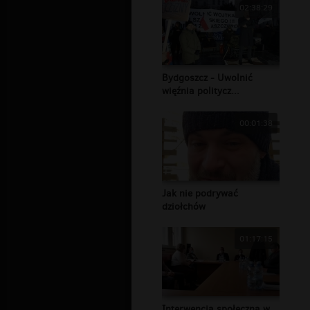
02:38:29
Bydgoszcz - Uwolnić
więźnia politycz...
00:01:38
Jak nie podrywać
dziołchów
01:17:15
Interwencja społeczna w