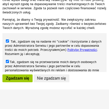
abyś wyraził zgodę na dopasowywanie treści marketingowych do Twoich
zachowań w serwisie. Zgoda ta pozwoli nam częściowo finansować rozwój
świadczonych usług.
Pamiętaj, że dbamy o Twoją prywatność. Nie zwiększymy zakresu
naszych uprawnień bez Twojej zgody. Zadbamy również o bezpieczeństwo
Twoich danych. Wyrażoną zgodę możesz wycofać w każdej chwili.
Tak, zgadzam się na nadanie mi "cookie" i korzystanie z danych
przez Administratora Serwisu i jego partnerów w celu dopasowania
treści do moich potrzeb. Przeczytałem(am)
Politykę Prywatności
.
Rozumiem ją i akceptuję.
Nasza strona internetowa używa plików cookies (tzw. ciasteczka) w celach
Tak, zgadzam się na przetwarzanie moich danych osobowych
statystycznych, reklamowych oraz funkcjonalnych. Dzięki nim możemy
przez Administratora Serwisu i jego partnerów w celu
indywidualnie dostosować stronę do twoich potrzeb. Każdy może zaakceptować
personalizowania wyświetlanych mi reklam i dostosowania do mnie
pliki cookies albo ma możliwość wyłączenia ich w przeglądarce, dzięki czemu nie
prezentowanych treści marketingowych. Przeczytałem(am)
Politykę
będą zbierane żadne informacje.
Zgadzam się
Nie zgadzam się
Prywatności
. Rozumiem ją i akceptuję.
Zapoznaj się z naszą polityką prywatności
Ok, rozumiem
Wyrażenie powyższych zgód jest dobrowolne i możesz je w dowolnym
momencie wycofać (na podstronie z
ustawieniami prywatności
),
odznaczając wybraną zgodę i klikając przycisk "nie zgadzam się", z
tym, że wycofanie zgody nie będzie miało wpływu na zgodność z
prawem przetwarzania na podstawie zgody, przed jej wycofaniem.