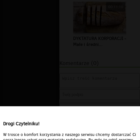
00:11:10
DYKTATURA KORPORACJI -
Małe i średni...
Komentarze (0)
Drogi Czytelniku!
W trosce o komfort korzystania z naszego serwisu chcemy dostarczać Ci
coraz lepsze usługi oraz materiały redakcyjne. By móc to robić prosimy,