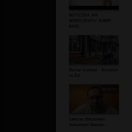
NUTECZKA JAK
WÓDECZKA!!!✔ DOBRY
BASS...
00:01:00
Mortal Kombat - Scorpion
vs Żul
00:40:14
Lekarze sfałszowali
dokument! Skanda...