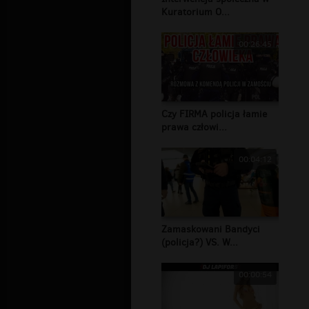
Kuratorium O...
00:26:45
Czy FIRMA policja łamie
prawa człowi...
00:04:12
Zamaskowani Bandyci
(policja?) VS. W...
00:00:54