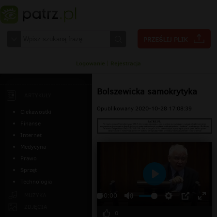
Logowanie
|
Rejestracja
Bolszewicka samokrytyka
ARTYKUŁY
Opublikowany 2020-10-28 17:08:39
Ciekawostki
Finanse
Internet
Medycyna
Prawo
Sprzęt
Technologia
Odtwarzaj
MUZYKA
00:00
ZDJĘCIA
0