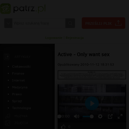
Logowanie
|
Rejestracja
Active - Only want sex
ARTYKUŁY
Opublikowany 2010-11-12 18:31:53
Ciekawostki
Finanse
Internet
Medycyna
Prawo
Sprzęt
Technologia
Odtwarzaj
MUZYKA
00:00
ZDJĘCIA
0