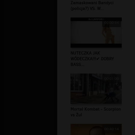
Zamaskowani Bandyci
(policja?) VS. W...
00:00:54
NUTECZKA JAK
WÓDECZKA!!!✔ DOBRY
BASS...
00:01:00
Mortal Kombat - Scorpion
vs Żul
00:40:14