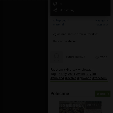
0
Udostępnij
« Poprzedni
Następny
materiał
materiał »
Zgłoś naruszenie praw autorskich
Umieść na stronie
siuks24
autor:
2555
Facetom tylko sex w głowach
Tagi:
#only
#sex
#want
#tylko
#siuks24
#active
#glowach
#facetom
Polecane
Więcej
00:33:20