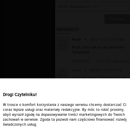
Robal
▪
2010-11-21 12:35:39
Regit stare ale w ciąż aktualne
hahaha!xD
Odpowiedz
0
0
Zgłoś treść
Regit
▪
2010-11-21 01:11:31
stare jak świat :) Dodałem to na
patrza jakieś 4 lata temu xD a bóg
jeden wie ile to jeszcze ma lat
wiecej.
Drogi Czytelniku!
Odpowiedz
0
0
Zgłoś treść
W trosce o komfort korzystania z naszego serwisu chcemy dostarczać Ci
coraz lepsze usługi oraz materiały redakcyjne. By móc to robić prosimy,
abyś wyraził zgodę na dopasowywanie treści marketingowych do Twoich
zachowań w serwisie. Zgoda ta pozwoli nam częściowo finansować rozwój
świadczonych usług.