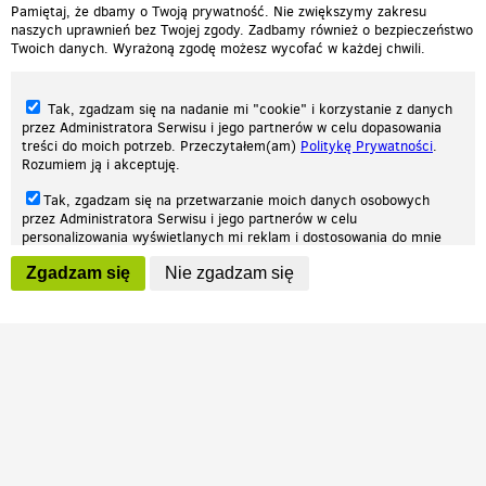
Pamiętaj, że dbamy o Twoją prywatność. Nie zwiększymy zakresu
naszych uprawnień bez Twojej zgody. Zadbamy również o bezpieczeństwo
Twoich danych. Wyrażoną zgodę możesz wycofać w każdej chwili.
Tak, zgadzam się na nadanie mi "cookie" i korzystanie z danych
przez Administratora Serwisu i jego partnerów w celu dopasowania
treści do moich potrzeb. Przeczytałem(am)
Politykę Prywatności
.
Rozumiem ją i akceptuję.
Nasza strona internetowa używa plików cookies (tzw. ciasteczka) w celach
Tak, zgadzam się na przetwarzanie moich danych osobowych
statystycznych, reklamowych oraz funkcjonalnych. Dzięki nim możemy
przez Administratora Serwisu i jego partnerów w celu
indywidualnie dostosować stronę do twoich potrzeb. Każdy może zaakceptować
personalizowania wyświetlanych mi reklam i dostosowania do mnie
pliki cookies albo ma możliwość wyłączenia ich w przeglądarce, dzięki czemu nie
prezentowanych treści marketingowych. Przeczytałem(am)
Politykę
będą zbierane żadne informacje.
Zgadzam się
Nie zgadzam się
Prywatności
. Rozumiem ją i akceptuję.
Zapoznaj się z naszą polityką prywatności
Ok, rozumiem
Wyrażenie powyższych zgód jest dobrowolne i możesz je w dowolnym
momencie wycofać (na podstronie z
ustawieniami prywatności
),
odznaczając wybraną zgodę i klikając przycisk "nie zgadzam się", z
tym, że wycofanie zgody nie będzie miało wpływu na zgodność z
prawem przetwarzania na podstawie zgody, przed jej wycofaniem.
Patrz.pl