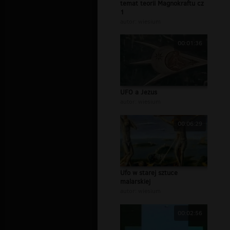
temat teorii Magnokraftu cz
1
autor:
wiesium
00:01:36
UFO a Jezus
autor:
wiesium
00:06:29
Ufo w starej sztuce
malarskiej
autor:
wiesium
00:02:56