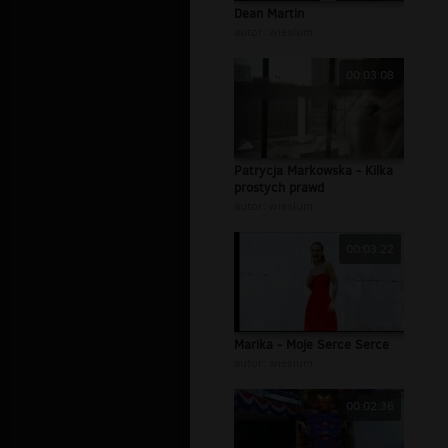
Dean Martin
autor:
wiesium
00:03:08
Patrycja Markowska - Kilka
prostych prawd
autor:
wiesium
00:03:22
Marika - Moje Serce Serce
autor:
wiesium
00:02:36