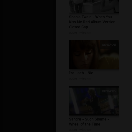
Shania Twain - When You
Kiss Me Red Album Version
Closed Cap
autor:
wiesium
00:02:28
Iza Lach - Nie
autor:
wiesium
00:04:05
Sandra - Such Shame -
Wheel of the Time
autor:
wiesium