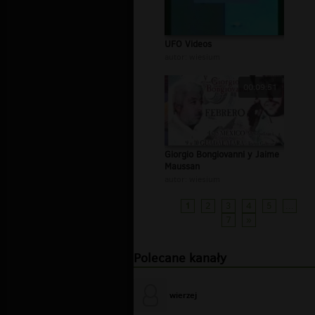
UFO Videos
autor:
wiesium
00:09:51
Giorgio Bongiovanni y Jaime
Maussan
autor:
wiesium
1
2
3
4
5
...
7
»
Polecane kanały
wierzej