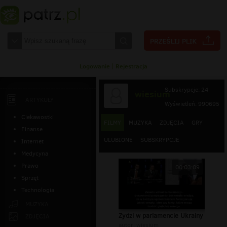
Logowanie
|
Rejestracja
Subskrypcje: 24
wiesium
ARTYKUŁY
Wyświetleń: 990695
Ciekawostki
FILMY
MUZYKA
ZDJĘCIA
GRY
Finanse
ULUBIONE
SUBSKRYPCJE
Internet
Medycyna
Prawo
00:03:09
Sprzęt
Technologia
MUZYKA
Zydzi w parlamencie Ukrainy
ZDJĘCIA
autor:
wiesium