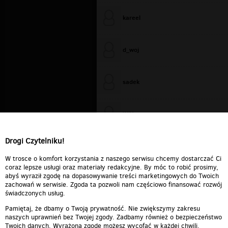
kareel
d_woj
sadek
WiXa
Drogi Czytelniku!
cieplutkiDARIUSZ
W trosce o komfort korzystania z naszego serwisu chcemy dostarczać Ci
coraz lepsze usługi oraz materiały redakcyjne. By móc to robić prosimy,
abyś wyraził zgodę na dopasowywanie treści marketingowych do Twoich
zachowań w serwisie. Zgoda ta pozwoli nam częściowo finansować rozwój
świadczonych usług.
Pamiętaj, że dbamy o Twoją prywatność. Nie zwiększymy zakresu
naszych uprawnień bez Twojej zgody. Zadbamy również o bezpieczeństwo
Twoich danych. Wyrażoną zgodę możesz wycofać w każdej chwili.