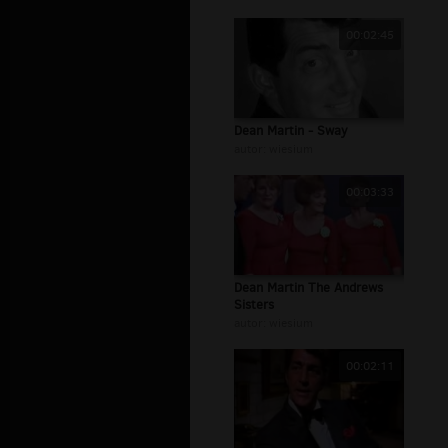
00:02:45
Dean Martin - Sway
autor:
wiesium
00:03:33
Dean Martin The Andrews
Sisters
autor:
wiesium
00:02:11