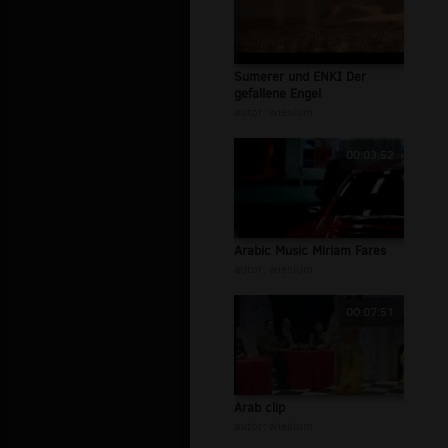
Sumerer und ENKI Der
gefallene Engel
autor:
wiesium
00:03:52
Arabic Music Miriam Fares
autor:
wiesium
00:07:51
Arab clip
autor:
wiesium