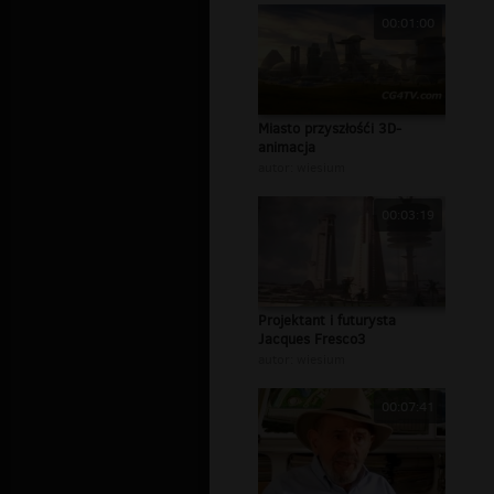
00:01:00
Miasto przyszłośći 3D-
animacja
autor:
wiesium
00:03:19
Projektant i futurysta
Jacques Fresco3
autor:
wiesium
00:07:41