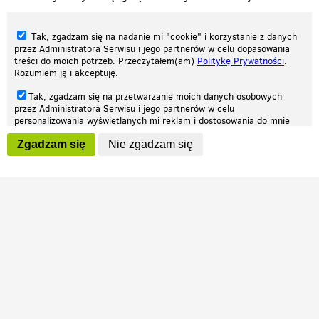
Tak, zgadzam się na nadanie mi "cookie" i korzystanie z danych
przez Administratora Serwisu i jego partnerów w celu dopasowania
treści do moich potrzeb. Przeczytałem(am)
Politykę Prywatności
.
Rozumiem ją i akceptuję.
Nasza strona internetowa używa plików cookies (tzw. ciasteczka) w celach
Tak, zgadzam się na przetwarzanie moich danych osobowych
statystycznych, reklamowych oraz funkcjonalnych. Dzięki nim możemy
przez Administratora Serwisu i jego partnerów w celu
indywidualnie dostosować stronę do twoich potrzeb. Każdy może zaakceptować
personalizowania wyświetlanych mi reklam i dostosowania do mnie
pliki cookies albo ma możliwość wyłączenia ich w przeglądarce, dzięki czemu nie
prezentowanych treści marketingowych. Przeczytałem(am)
Politykę
będą zbierane żadne informacje.
Zgadzam się
Nie zgadzam się
Prywatności
. Rozumiem ją i akceptuję.
Zapoznaj się z naszą polityką prywatności
Ok, rozumiem
Wyrażenie powyższych zgód jest dobrowolne i możesz je w dowolnym
momencie wycofać (na podstronie z
ustawieniami prywatności
),
odznaczając wybraną zgodę i klikając przycisk "nie zgadzam się", z
tym, że wycofanie zgody nie będzie miało wpływu na zgodność z
prawem przetwarzania na podstawie zgody, przed jej wycofaniem.
Patrz.pl
Strona główna
Regulamin