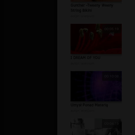
Gunther -Tweeny Weeny
String Bikini
autor:
wiesium
00:05:19
I DREAM OF YOU
autor:
wiesium
00:10:08
Umysł Ponad Materią
autor:
wiesium
00:04:19