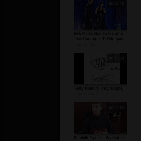
00:05:10
Ewa Malas-Godlewska amp
Jose Cura quot Tel Me quot
autor:
wiesium
00:18:54
Testy Komory Oscylacujnej
autor:
wiesium
00:29:32
Dominik Myrcik - Wykład na