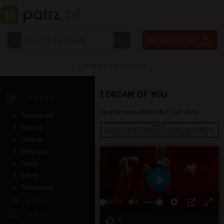
Logowanie
|
Rejestracja
I DREAM OF YOU
ARTYKUŁY
Opublikowany 2008-08-11 00:10:43
Ciekawostki
Finanse
Internet
Medycyna
Prawo
Sprzęt
Technologia
Odtwarzaj
MUZYKA
00:00
ZDJĘCIA
0