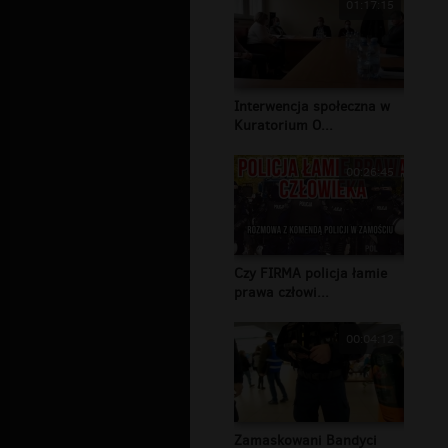
01:17:15
Interwencja społeczna w
Kuratorium O...
00:26:45
Czy FIRMA policja łamie
prawa człowi...
00:04:12
Zamaskowani Bandyci