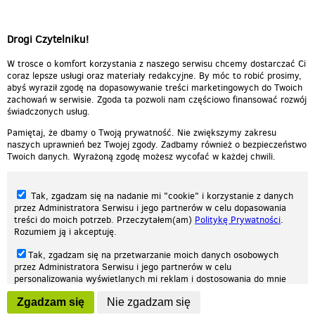
Drogi Czytelniku!
W trosce o komfort korzystania z naszego serwisu chcemy dostarczać Ci
coraz lepsze usługi oraz materiały redakcyjne. By móc to robić prosimy,
abyś wyraził zgodę na dopasowywanie treści marketingowych do Twoich
zachowań w serwisie. Zgoda ta pozwoli nam częściowo finansować rozwój
świadczonych usług.
Pamiętaj, że dbamy o Twoją prywatność. Nie zwiększymy zakresu
naszych uprawnień bez Twojej zgody. Zadbamy również o bezpieczeństwo
Twoich danych. Wyrażoną zgodę możesz wycofać w każdej chwili.
Tak, zgadzam się na nadanie mi "cookie" i korzystanie z danych
przez Administratora Serwisu i jego partnerów w celu dopasowania
treści do moich potrzeb. Przeczytałem(am)
Politykę Prywatności
.
Rozumiem ją i akceptuję.
Nasza strona internetowa używa plików cookies (tzw. ciasteczka) w celach
Tak, zgadzam się na przetwarzanie moich danych osobowych
statystycznych, reklamowych oraz funkcjonalnych. Dzięki nim możemy
przez Administratora Serwisu i jego partnerów w celu
indywidualnie dostosować stronę do twoich potrzeb. Każdy może zaakceptować
personalizowania wyświetlanych mi reklam i dostosowania do mnie
pliki cookies albo ma możliwość wyłączenia ich w przeglądarce, dzięki czemu nie
prezentowanych treści marketingowych. Przeczytałem(am)
Politykę
będą zbierane żadne informacje.
Zgadzam się
Nie zgadzam się
Prywatności
. Rozumiem ją i akceptuję.