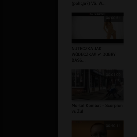
(policja?) VS. W...
00:00:54
NUTECZKA JAK
WÓDECZKA!!!✔ DOBRY
BASS...
00:01:00
Mortal Kombat - Scorpion
vs Żul
00:40:14