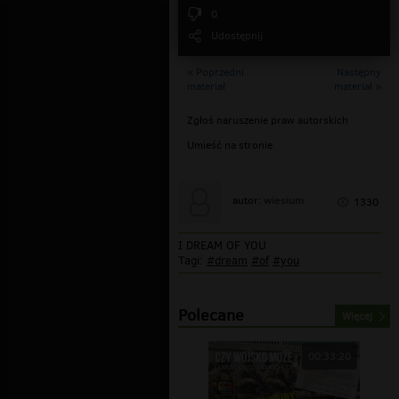
0
Udostępnij
« Poprzedni
Następny
materiał
materiał »
Zgłoś naruszenie praw autorskich
Umieść na stronie
wiesium
autor:
1330
I DREAM OF YOU
Tagi:
#dream
#of
#you
Polecane
Więcej
00:33:20