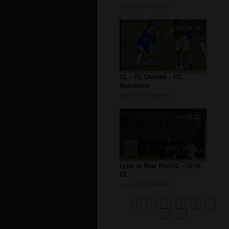
autor:
defmakaveli
00:07:35
CL - FC Chelsea - FC
Barcelona
autor:
defmakaveli
00:02:27
Lyon vs Real Madrid - UEFA
CL
autor:
defmakaveli
1
2
3
4
5
...
19
»