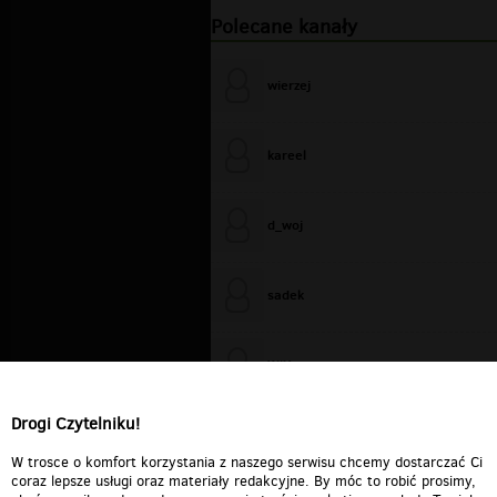
Polecane kanały
wierzej
kareel
d_woj
sadek
WiXa
Drogi Czytelniku!
cieplutkiDARIUSZ
W trosce o komfort korzystania z naszego serwisu chcemy dostarczać Ci
coraz lepsze usługi oraz materiały redakcyjne. By móc to robić prosimy,