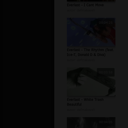
Everlast - I Cant Move
autor:
defmakaveli
00:04:25
Everlast - The Rhythm (feat.
Ice-T, Donald D & Diva)
autor:
defmakaveli
00:03:58
Everlast - White Trash
Beautiful
autor:
defmakaveli
00:04:05