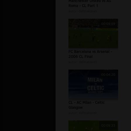
Manchester United vs AS
Roma - CL Part 1
autor:
defmakaveli
00:09:59
FC Barcelona vs Arsenal -
2006 CL Final
autor:
defmakaveli
00:04:20
CL - AC Milan - Celtic
Glasgow
autor:
defmakaveli
00:09:33