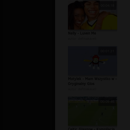
00:04:18
Nelly - Luven Me
autor:
defmakaveli
00:01:21
Motylek - Mam Wszystko w -
Oryginalny Glos
autor:
defmakaveli
00:09:46
Celtic Glasgow - Kompilacja