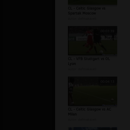
CL - Celtic Glasgow vs
Spartak Moscow
autor:
defmakaveli
00:03:39
CL - VFB Stuttgart vs OL
Lyon
autor:
defmakaveli
00:04:13
CL - Celtic Glasgow vs AC
Milan
autor:
defmakaveli