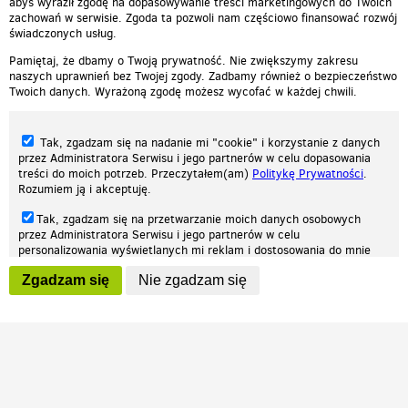
abyś wyraził zgodę na dopasowywanie treści marketingowych do Twoich
zachowań w serwisie. Zgoda ta pozwoli nam częściowo finansować rozwój
świadczonych usług.
Pamiętaj, że dbamy o Twoją prywatność. Nie zwiększymy zakresu
naszych uprawnień bez Twojej zgody. Zadbamy również o bezpieczeństwo
Twoich danych. Wyrażoną zgodę możesz wycofać w każdej chwili.
Tak, zgadzam się na nadanie mi "cookie" i korzystanie z danych
przez Administratora Serwisu i jego partnerów w celu dopasowania
treści do moich potrzeb. Przeczytałem(am)
Politykę Prywatności
.
Rozumiem ją i akceptuję.
Nasza strona internetowa używa plików cookies (tzw. ciasteczka) w celach
Tak, zgadzam się na przetwarzanie moich danych osobowych
statystycznych, reklamowych oraz funkcjonalnych. Dzięki nim możemy
przez Administratora Serwisu i jego partnerów w celu
indywidualnie dostosować stronę do twoich potrzeb. Każdy może zaakceptować
personalizowania wyświetlanych mi reklam i dostosowania do mnie
pliki cookies albo ma możliwość wyłączenia ich w przeglądarce, dzięki czemu nie
prezentowanych treści marketingowych. Przeczytałem(am)
Politykę
będą zbierane żadne informacje.
Zgadzam się
Nie zgadzam się
Prywatności
. Rozumiem ją i akceptuję.
Zapoznaj się z naszą polityką prywatności
Ok, rozumiem
Wyrażenie powyższych zgód jest dobrowolne i możesz je w dowolnym
momencie wycofać (na podstronie z
ustawieniami prywatności
),
odznaczając wybraną zgodę i klikając przycisk "nie zgadzam się", z
tym, że wycofanie zgody nie będzie miało wpływu na zgodność z
prawem przetwarzania na podstawie zgody, przed jej wycofaniem.