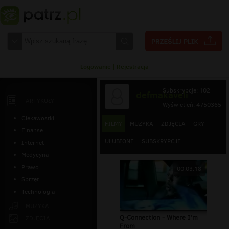
Logowanie
|
Rejestracja
Subskrypcje: 102
defmakaveli
ARTYKUŁY
Wyświetleń: 4750365
Ciekawostki
FILMY
MUZYKA
ZDJĘCIA
GRY
Finanse
ULUBIONE
SUBSKRYPCJE
Internet
Medycyna
Prawo
00:03:18
Sprzęt
Technologia
MUZYKA
Q-Connection - Where I'm
ZDJĘCIA
From