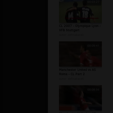
00:03:27
CL 2007 - Olympique Lyon -
VFB Stuttgart
autor:
defmakaveli
00:09:41
Manchester United vs AS
Roma - CL Part 2
autor:
defmakaveli
00:08:56