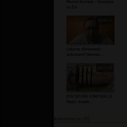
Mortal Kombat - Scorpion
vs Żul
00:40:14
Lekarze sfałszowali
dokument! Skanda...
00:11:10
DYKTATURA KORPORACJI -
Małe i średni...
Komentarze (0)