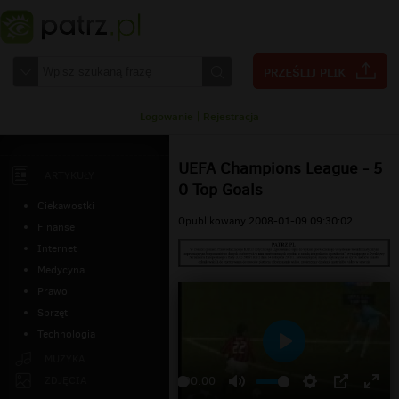
Logowanie
|
Rejestracja
UEFA Champions League - 5
ARTYKUŁY
0 Top Goals
Ciekawostki
Opublikowany 2008-01-09 09:30:02
Finanse
Internet
Medycyna
Prawo
Sprzęt
Technologia
Odtwarzaj
MUZYKA
ZDJĘCIA
00:00