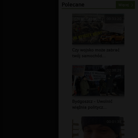
Polecane
Więcej
00:33:20
Czy wojsko może zabrać
twój samochód...
02:38:29
Bydgoszcz - Uwolnić
więźnia politycz...
00:01:38