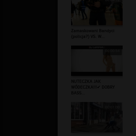
00:04:12
Zamaskowani Bandyci
(policja?) VS. W...
00:00:54
NUTECZKA JAK
WÓDECZKA!!!✔ DOBRY
BASS...
00:01:00