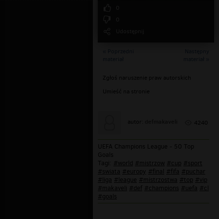
0
0
Udostępnij
« Poprzedni
Następny
materiał
materiał »
Zgłoś naruszenie praw autorskich
Umieść na stronie
defmakaveli
autor:
4240
UEFA Champions League - 50 Top
Goals
Tagi:
#world
#mistrzow
#cup
#sport
#swiata
#europy
#final
#fifa
#puchar
#liga
#league
#mistrzostwa
#top
#vip
#makaveli
#def
#champions
#uefa
#cl
#goals