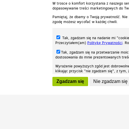
W trosce o komfort korzystania z naszego ser
dopasowywanie treści marketingowych do Two
Pamiętaj, że dbamy o Twoją prywatność. Nie
zgodę możesz wycofać w każdej chwili.
Tak, zgadzam się na nadanie mi "cookie"
Przeczytałem(am)
Politykę Prywatności
. R
Tak, zgadzam się na przetwarzanie moic
dostosowania do mnie prezentowanych tre
Wyrażenie powyższych zgód jest dobrowoln
klikając przycisk "nie zgadzam się", z tym
Nasza strona internetowa używa plików cookies (tzw. ciasteczka) w celach stat
wycofaniem.
moż
Zgadzam się
Nie zgadzam się