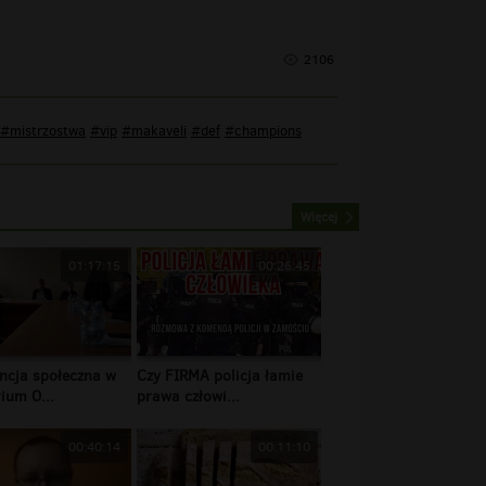
2106
#mistrzostwa
#vip
#makaveli
#def
#champions
Więcej
01:17:15
00:26:45
ncja społeczna w
Czy FIRMA policja łamie
ium O...
prawa człowi...
00:40:14
00:11:10