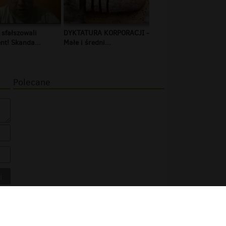
 sfałszowali
DYKTATURA KORPORACJI -
t! Skanda...
Małe i średni...
Polecane