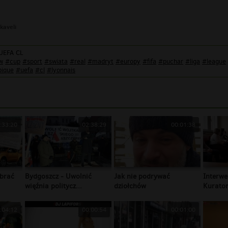
kaveli
 UEFA CL
w
#cup
#sport
#swiata
#real
#madryt
#europy
#fifa
#puchar
#liga
#league
ique
#uefa
#cl
#lyonnais
:33:20
02:38:29
00:01:38
brać
Bydgoszcz - Uwolnić
Jak nie podrywać
Interwe
więźnia politycz...
dziołchów
Kurator
:04:12
00:00:54
00:01:00