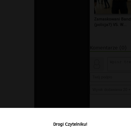
Zamaskowani Band
(policja?) VS. W...
Komentarze (0)
Drogi Czytelniku!