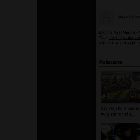
defma
autor:
Lyon vs Real Madrid -
Tagi:
#world
#mistrzo
#madrid
#lyon
#olymp
Polecane
00
Czy wojsko może za
twój samochód...
00