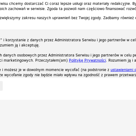
wisu chcemy dostarczać Ci coraz lepsze usługi oraz materiały redakcyjne. B
ich zachowań w serwisie. Zgoda ta pozwoli nam częściowo finansować rozwó
 zwiększymy zakresu naszych uprawnień bez Twojej zgody. Zadbamy również
 i korzystanie z danych przez Administratora Serwisu i jego partnerów w ce
ozumiem ją i akceptuję.
h danych osobowych przez Administratora Serwisu i jego partnerów w celu pe
ści marketingowych. Przeczytałem(am)
Politykę Prywatności
. Rozumiem ją i 
e i możesz je w dowolnym momencie wycofać (na podstronie z
ustawieniami 
, że wycofanie zgody nie będzie miało wpływu na zgodność z prawem przetwarz
ystycznych, reklamowych oraz funkcjonalnych. Dzięki nim możemy indywidualnie dost
liwość wyłączenia ich w przeglądarce, dzięki czemu nie będą zbierane żadne informa
Zapoznaj się z naszą polityką prywatności
Ok, rozumiem