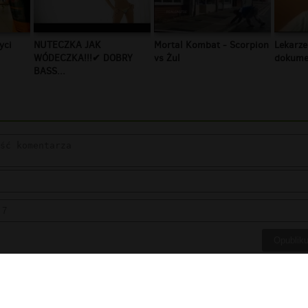
yci
NUTECZKA JAK
Mortal Kombat - Scorpion
Lekarze
WÓDECZKA!!!✔ DOBRY
vs Żul
dokumen
BASS...