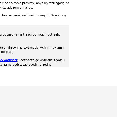
y móc to robić prosimy, abyś wyraził zgodę na
j świadczonych usług.
 o bezpieczeństwo Twoich danych. Wyrażoną
lu dopasowania treści do moich potrzeb.
rsonalizowania wyświetlanych mi reklam i
akceptuję.
prywatności
), odznaczając wybraną zgodę i
ania na podstawie zgody, przed jej
osować stronę do twoich potrzeb. Każdy może zaakceptować pliki cookies albo ma
cje.