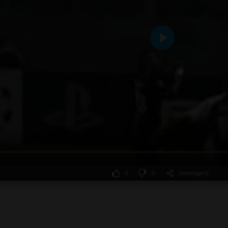
Odtwarzaj
0
0
Udostępnij