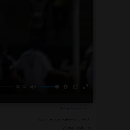
00:00
Następny materiał »
Zgłoś naruszenie praw autorskich
Umieść na stronie