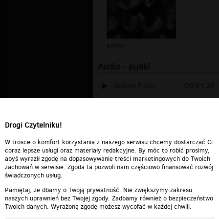
pijaki
Audio - pijaki
Jebane Pijaki
00:01:24
(18+) tylko dla dorosłych
00:01:25
Drogi Czytelniku!
TITANIC - W Wykonaniu
Pijanych Rosjan
00:02:31
W trosce o komfort korzystania z naszego serwisu chcemy dostarczać Ci
coraz lepsze usługi oraz materiały redakcyjne. By móc to robić prosimy,
abyś wyraził zgodę na dopasowywanie treści marketingowych do Twoich
zachowań w serwisie. Zgoda ta pozwoli nam częściowo finansować rozwój
świadczonych usług.
Pamiętaj, że dbamy o Twoją prywatność. Nie zwiększymy zakresu
naszych uprawnień bez Twojej zgody. Zadbamy również o bezpieczeństwo
Twoich danych. Wyrażoną zgodę możesz wycofać w każdej chwili.