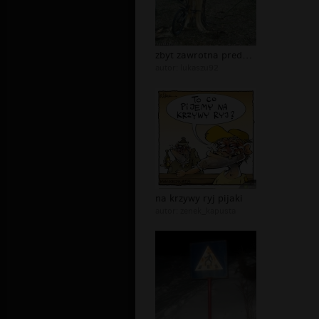
zbyt zawrotna predkosc/LukaszU92
autor:
lukaszu92
na krzywy ryj pijaki
autor:
zenek_kapusta