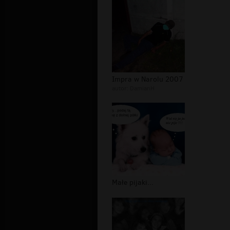
Impra w Narolu 2007
autor:
DamianH
Małe pijaki...