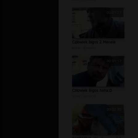
00:01:27
Człowiek bigos 2 Menele
autor:
djmanic
00:01:17
Człowiek Bigos haha:D
autor:
djmanic
00:02:30