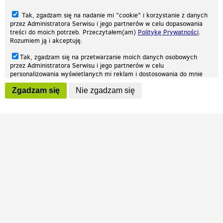
Tak, zgadzam się na nadanie mi "cookie" i korzystanie z danych
przez Administratora Serwisu i jego partnerów w celu dopasowania
treści do moich potrzeb. Przeczytałem(am)
Politykę Prywatności
.
Rozumiem ją i akceptuję.
Nasza strona internetowa używa plików cookies (tzw. ciasteczka) w celach
Tak, zgadzam się na przetwarzanie moich danych osobowych
statystycznych, reklamowych oraz funkcjonalnych. Dzięki nim możemy
przez Administratora Serwisu i jego partnerów w celu
indywidualnie dostosować stronę do twoich potrzeb. Każdy może zaakceptować
personalizowania wyświetlanych mi reklam i dostosowania do mnie
pliki cookies albo ma możliwość wyłączenia ich w przeglądarce, dzięki czemu nie
prezentowanych treści marketingowych. Przeczytałem(am)
Politykę
będą zbierane żadne informacje.
Zgadzam się
Nie zgadzam się
Prywatności
. Rozumiem ją i akceptuję.
Zapoznaj się z naszą polityką prywatności
Ok, rozumiem
Wyrażenie powyższych zgód jest dobrowolne i możesz je w dowolnym
momencie wycofać (na podstronie z
ustawieniami prywatności
),
odznaczając wybraną zgodę i klikając przycisk "nie zgadzam się", z
tym, że wycofanie zgody nie będzie miało wpływu na zgodność z
prawem przetwarzania na podstawie zgody, przed jej wycofaniem.
Patrz.pl
Strona główna
Regulamin
Polityka prywatności