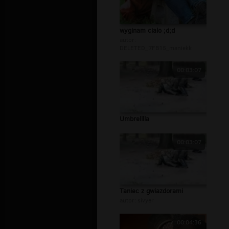
wyginam cialo ;d;d
autor:
DELETED_7FB15_maniekk
00:03:07
Umbrelllla
00:03:07
Taniec z gwiazdorami
autor:
sivyer
00:04:36