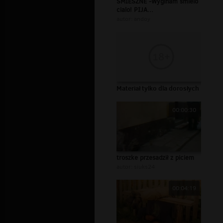
SMIESZNE -Wyginam smielo
cialo! PIJA...
autor:
andoy
Materiał tylko dla dorosłych
00:00:30
troszke przesadził z piciem
autor:
siuks24
00:04:19