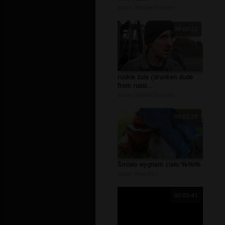
autor:
MasterTomster
00:00:22
ruskie żule (drunken dude
from russi...
autor:
MasterTomster
00:02:29
Śmiało wygnam ciało:%%%
autor:
klepi901
00:03:41