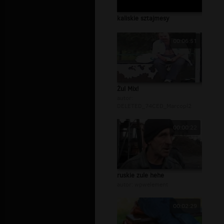
kaliskie sztajmesy
00:06:51
Żul Mix!
autor:
DELETED_74CED_Marcopl2
00:00:22
ruskie zule hehe
autor:
wpwelement
00:02:29