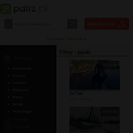
Logowanie
|
Rejestracja
Filmy - pijaki
ARTYKUŁY
00:00:28
Ciekawostki
Finanse
Internet
Medycyna
Żul Taxi
Prawo
autor:
wierzej
Sprzęt
Technologia
00:01:00
MUZYKA
ZDJĘCIA