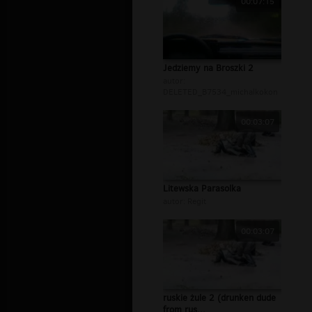
00:07:15
Jedziemy na Broszki 2
autor:
DELETED_B7534_michalkokon
00:03:07
Litewska Parasolka
autor:
Regit
00:03:07
ruskie żule 2 (drunken dude
from rus...