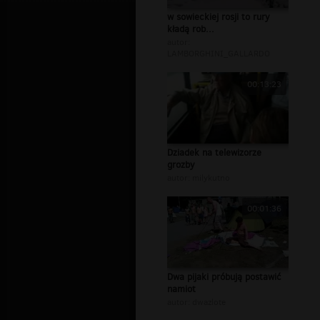
w sowieckiej rosji to rury
kładą rob...
autor:
LAMBORGHINI_GALLARDO
00:13:23
Dziadek na telewizorze
grozby
autor:
milykutno
00:01:36
Dwa pijaki próbują postawić
namiot
autor:
dwazlote