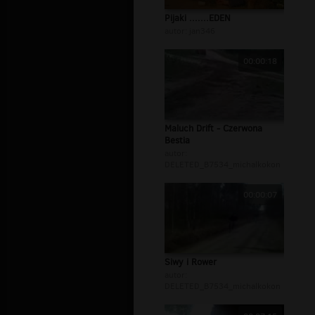
Pijaki .......EDEN
autor:
jan346
00:00:18
Maluch Drift - Czerwona
Bestia
autor:
DELETED_B7534_michalkokon
00:00:07
Siwy i Rower
autor:
DELETED_B7534_michalkokon