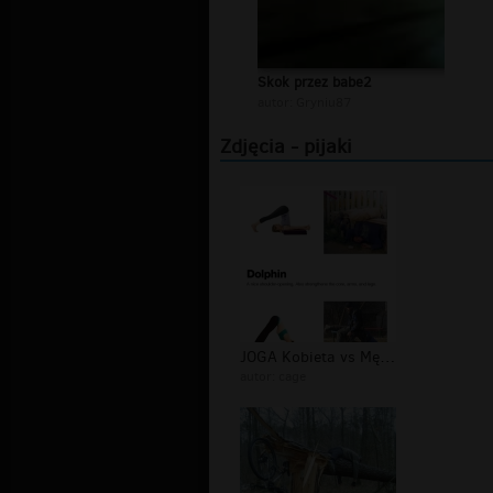
Skok przez babe2
autor:
Gryniu87
Zdjęcia - pijaki
JOGA Kobieta vs Mężczyzna HIT
autor:
cage