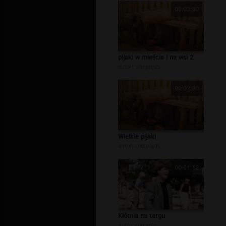
00:02:00
pijaki w mieście i na wsi 2
autor:
ololpajds
00:02:00
Wielkie pijaki
autor:
ololpajds
00:01:12
Kłótnia na targu
autor:
djmanic