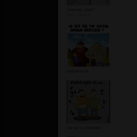
Ciekawy znak1
autor:
djmanic
odzywianie
ale za to niedziela