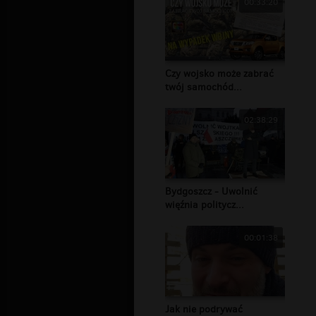
00:33:20
Czy wojsko może zabrać
twój samochód...
02:38:29
Bydgoszcz - Uwolnić
więźnia politycz...
00:01:38
Jak nie podrywać