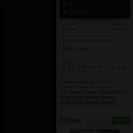
0
Udostępnij
« Poprzedni
Następny
materiał
materiał »
Zgłoś naruszenie praw autorskich
Umieść na stronie
Gryniu87
autor:
2487
Pozdrowienia dla Bozia, Pitera
Łukasza, Trębola i Szczepana
Tagi:
#babka
#malysz
#baba
#smiech
#pijaki
#skok
#alkochol
#browar
#przez
#skoki
#babunia
#babe2
Polecane
Więcej