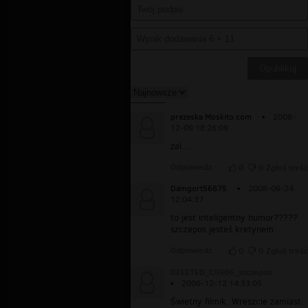
prezeska Moskito com
▪
2008-
12-09 18:26:09
żal...
Odpowiedz
0
0
Zgłoś treść
Damgort56675
▪
2008-06-24
12:04:37
to jest inteligentny humor?????
szczepos jesteś kretynem
Odpowiedz
0
0
Zgłoś treść
DELETED_C5905_szczepos
▪
2006-12-12 14:33:05
Świetny filmik. Wreszcie zamiast