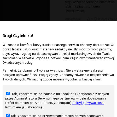
tego wszechobecnego chamstwa
jakiś inteligentny humor
.Pozdrawiam.
Odpowiedz
0
0
Zgłoś treść
alexiel
▪
2006-12-12 11:02:45
nic smiesznego, banda debili i tyle
Drogi Czytelniku!
Odpowiedz
0
0
Zgłoś treść
W trosce o komfort korzystania z naszego serwisu chcemy dostarczać Ci
coraz lepsze usługi oraz materiały redakcyjne. By móc to robić prosimy,
abyś wyraził zgodę na dopasowywanie treści marketingowych do Twoich
zachowań w serwisie. Zgoda ta pozwoli nam częściowo finansować rozwój
świadczonych usług.
Pamiętaj, że dbamy o Twoją prywatność. Nie zwiększymy zakresu
naszych uprawnień bez Twojej zgody. Zadbamy również o bezpieczeństwo
Twoich danych. Wyrażoną zgodę możesz wycofać w każdej chwili.
Tak, zgadzam się na nadanie mi "cookie" i korzystanie z danych
przez Administratora Serwisu i jego partnerów w celu dopasowania
treści do moich potrzeb. Przeczytałem(am)
Politykę Prywatności
.
Rozumiem ją i akceptuję.
Nasza strona internetowa używa plików cookies (tzw. ciasteczka) w celach
Tak, zgadzam się na przetwarzanie moich danych osobowych