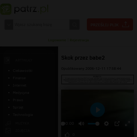
Logowanie
|
Rejestracja
Skok przez babe2
ARTYKUŁY
Opublikowany 2006-12-11 17:58:44
Ciekawostki
Finanse
Internet
Medycyna
Prawo
Sprzęt
Technologia
Odtwarzaj
MUZYKA
00:00
ZDJĘCIA
0