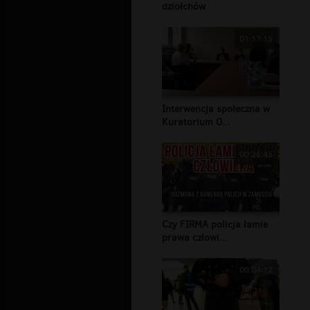
dziołchów
01:17:15
Interwencja społeczna w
Kuratorium O...
00:26:45
Czy FIRMA policja łamie
prawa człowi...
00:04:12