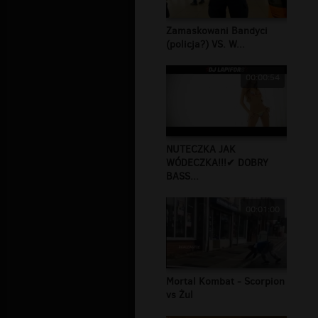
Zamaskowani Bandyci
(policja?) VS. W...
00:00:54
NUTECZKA JAK
WÓDECZKA!!!✔ DOBRY
BASS...
00:01:00
Mortal Kombat - Scorpion
vs Żul