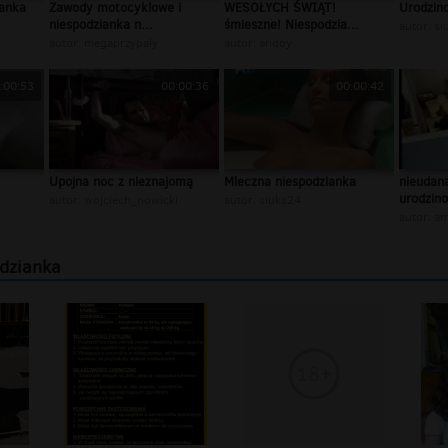
ianka
Zawody motocyklowe i
WESOŁYCH ŚWIĄT!
Urodzin
niespodzianka n...
śmieszne! Niespodzia...
autor:
si
autor:
megaprzypaly
autor:
andoy
:00:53
00:00:36
00:00:42
Upojna noc z nieznajomą
Mleczna niespodzianka
nieudan
urodzino
autor:
wojciech_nowicki
autor:
siuks24
autor:
am
odzianka