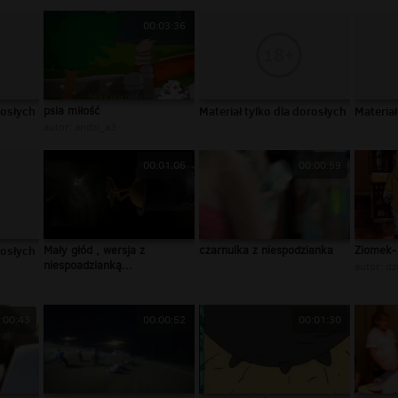
00:03:36
rosłych
psia miłość
Materiał tylko dla dorosłych
Materiał
autor:
andzi_a3
00:01:06
00:00:59
rosłych
Mały głód , wersja z
czarnulka z niespodzianka
Ziomek-
niespoadzianką...
autor:
dz
:00:43
00:00:52
00:01:30