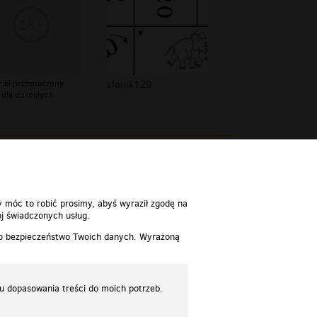
riał przeznaczony
slonik120
 dla dorosłych
y móc to robić prosimy, abyś wyraził zgodę na
j świadczonych usług.
 o bezpieczeństwo Twoich danych. Wyrażoną
lu dopasowania treści do moich potrzeb.