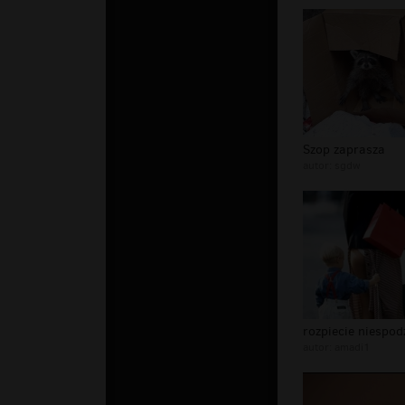
Szop zaprasza
autor:
sgdw
autor:
amadi1