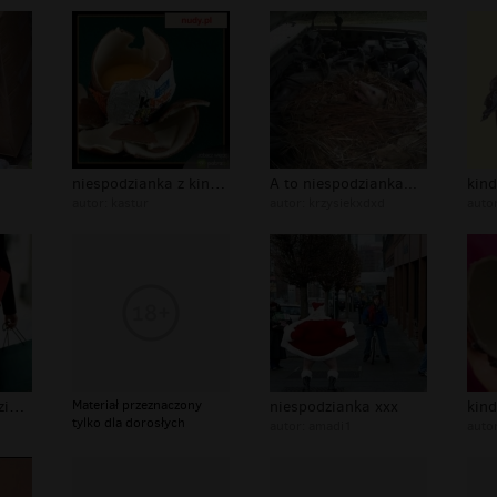
niespodzianka z kinder
A to niespodzianka...
autor:
kastur
autor:
krzysiekxdxd
auto
rozpiecie niespodzianka xxx
Materiał przeznaczony
niespodzianka xxx
tylko dla dorosłych
autor:
amadi1
auto