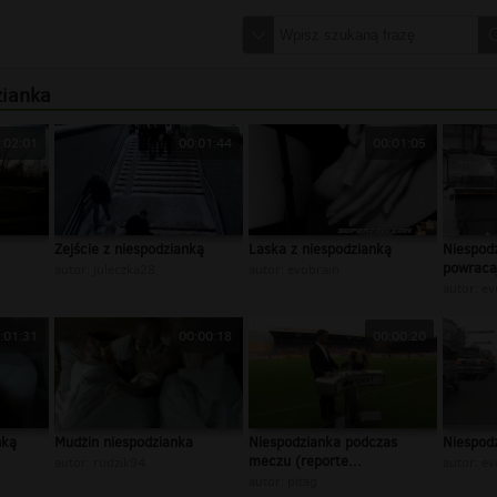
zianka
:02:01
00:01:44
00:01:05
Zejście z niespodzianką
Laska z niespodzianką
Niespodz
powraca
autor:
juleczka28
autor:
evobrain
autor:
ev
:01:31
00:00:18
00:00:20
nką
Mudżin niespodzianka
Niespodzianka podczas
Niespodz
meczu (reporte...
autor:
rudzik94
autor:
ev
autor:
pitag