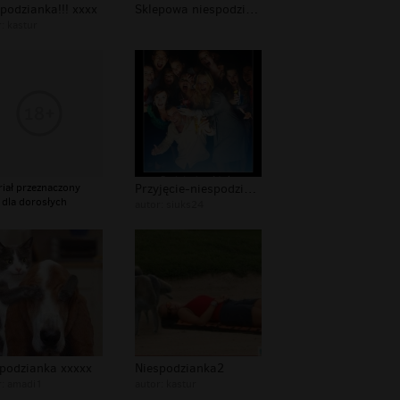
podzianka!!! xxxx
Sklepowa niespodziewanka
r:
kastur
riał przeznaczony
Przyjęcie-niespodzianka siuks24
 dla dorosłych
autor:
siuks24
spodzianka xxxxx
Niespodzianka2
r:
amadi1
autor:
kastur