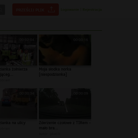
Logowanie
|
Rejestracja
00:02:04
00:00:16
ianka żołnierza
Moja słodka norka
jąceg...
[niespodzianka]
obrain
00:00:34
00:00:09
ianka na ulicy
Zderzenie czołowe z TIRem -
mało bra...
obrain
autor:
gbacik