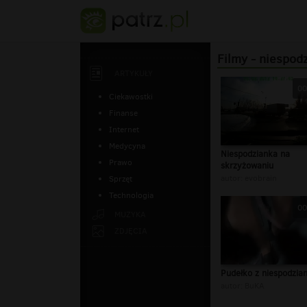
Filmy - niespod
ARTYKUŁY
00
Ciekawostki
Finanse
Internet
Medycyna
Niespodzianka na
Prawo
skrzyżowaniu
autor:
evobrain
Sprzęt
Technologia
00
MUZYKA
ZDJĘCIA
Pudełko z niespodzia
autor:
BuKA