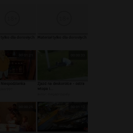
 tylko dla dorosłych
Materiał tylko dla dorosłych
00:01:21
00:00:33
 Niespodzianka
Zjazd na deskorolce - ostra
wtopa i...
oker991
autor:
megaprzypaly
00:00:25
00:01:12