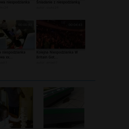
owa niespodzianka
Śniadanie z niespodzianką
uks24
autor:
siuks24
00:00:43
00:04:43
a niespodzianka
Kolejna Niespodzianka W
wa xx...
Britain Got...
adi1
autor:
amadi1