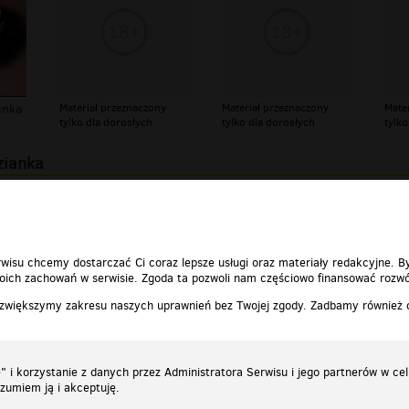
anka
Materiał przeznaczony
Materiał przeznaczony
Mate
tylko dla dorosłych
tylko dla dorosłych
tylko
zianka
la gibona
00:03:32
wisu chcemy dostarczać Ci coraz lepsze usługi oraz materiały redakcyjne. B
ich zachowań w serwisie. Zgoda ta pozwoli nam częściowo finansować rozwó
 zwiększymy zakresu naszych uprawnień bez Twojej zgody. Zadbamy również
 i korzystanie z danych przez Administratora Serwisu i jego partnerów w ce
ozumiem ją i akceptuję.