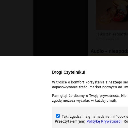
Jajko z niespodzi
autor:
evobrain
Audio - niespod
niespodzianka d
Drogi Czytelniku!
W trosce o komfort korzystania z naszego ser
dopasowywanie treści marketingowych do Two
Pamiętaj, że dbamy o Twoją prywatność. Nie
zgodę możesz wycofać w każdej chwili.
Tak, zgadzam się na nadanie mi "cookie"
Przeczytałem(am)
Politykę Prywatności
. R