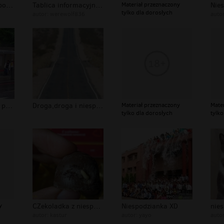
zjeżdżalnia z niespodzianką
Tablica informacyjna o kobiecie
Materiał przeznaczony
Nies
tylko dla dorosłych
autor:
werewolf836
auto
Niespodzianka na przystanku
Droga,droga i niespodzianka
Materiał przeznaczony
Mate
tylko dla dorosłych
tylko
y
CZekoladka z niespodzianką
Niespodzianka XD
nie
autor:
kastur
autor:
yayo
auto