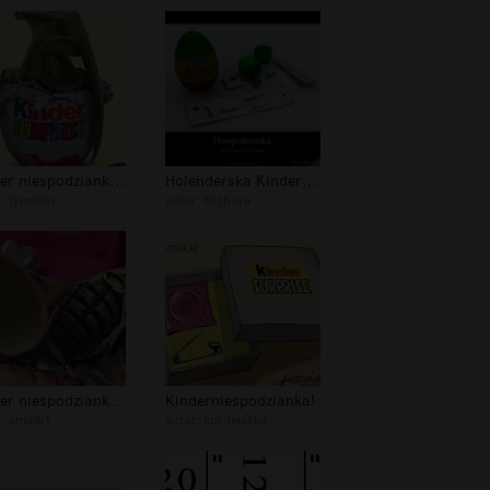
kinder niespodzianka military edytio...
Holenderska Kinder Niespodzianka
r:
tymothy
autor:
Michura
kinder niespodzianka x
Kinderniespodzianka!
r:
amadi1
autor:
kurdelaska