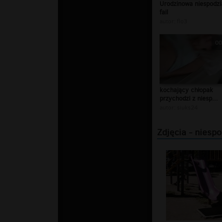
Urodzinowa niespodz
fail
autor:
flo3
00
kochający chłopak
przychodzi z niesp...
autor:
siuks24
Zdjęcia - niesp