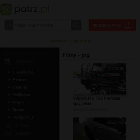
Logowanie
|
Rejestracja
Filmy - jpg
ARTYKUŁY
00:02:09
Ciekawostki
Finanse
Internet
Medycyna
Volvo FH16 750 Pierwsze
Prawo
spojrzenie
autor:
bestdriver204
Sprzęt
Technologia
00:02:35
MUZYKA
ZDJĘCIA