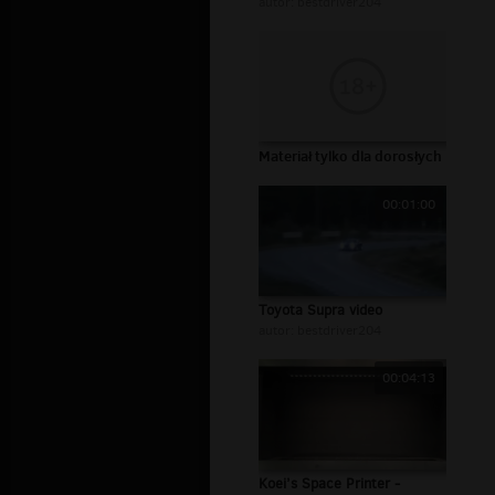
autor:
bestdriver204
Materiał tylko dla dorosłych
00:01:00
Toyota Supra video
autor:
bestdriver204
00:04:13
Koei’s Space Printer -