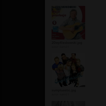
20wy4laskowski.jpg
autor:
kami21
sumptuastic.jpg
autor:
kami21