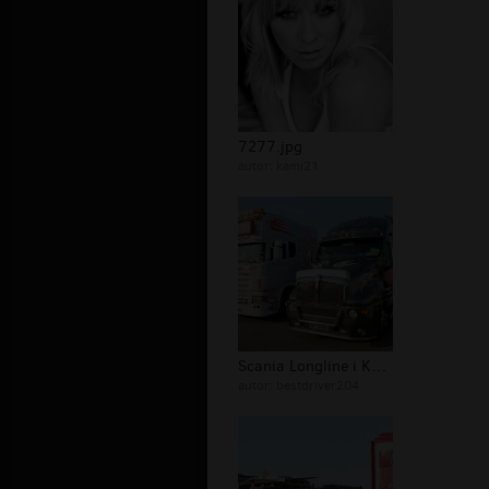
7277.jpg
autor:
kami21
Scania Longline i Kenworth T600 Truc...
autor:
bestdriver204