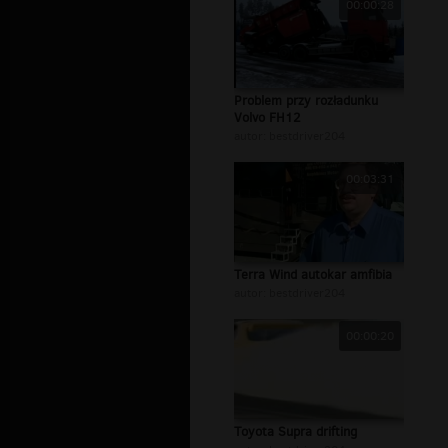
00:00:28
Problem przy rozładunku
Volvo FH12
autor:
bestdriver204
00:03:31
Terra Wind autokar amfibia
autor:
bestdriver204
00:00:20
Toyota Supra drifting