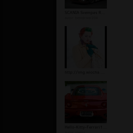
SCANIA Svempas R730 Black Amber
autor:
bestdriver204
http://img.wiocha.pl/linkimages/5/3/...
Hello-Kitty-Ferrari1.jpg
autor:
steniu