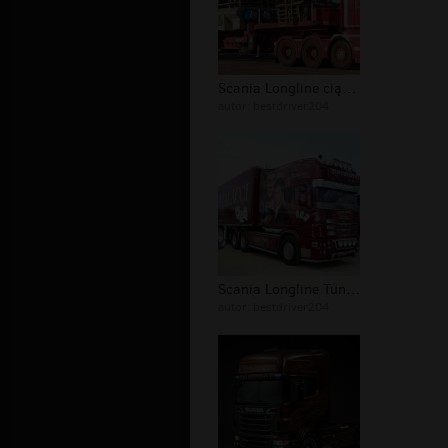
Scania Longline ciągnik
autor:
bestdriver204
Scania Longline Tuning Scarface
autor:
bestdriver204