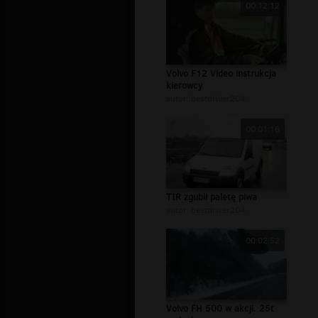
00:12:12
Volvo F12 Video instrukcja
kierowcy
autor:
bestdriver204
00:01:16
TIR zgubił paletę piwa
autor:
bestdriver204
00:02:52
Volvo FH 500 w akcji. 25t