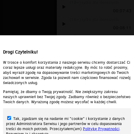
(18+) tylko dla dorosłych
00:07:43
(18+) tylko dla dorosłych
00:08:11
(18+) tylko dla dorosłych
00:06:21
Drogi Czytelniku!
Sidney Polak-Miłość w formacie
jpg
00:03:47
W trosce o komfort korzystania z naszego serwisu chcemy dostarczać Ci
coraz lepsze usługi oraz materiały redakcyjne. By móc to robić prosimy,
abyś wyraził zgodę na dopasowywanie treści marketingowych do Twoich
zachowań w serwisie. Zgoda ta pozwoli nam częściowo finansować rozwój
świadczonych usług.
Pamiętaj, że dbamy o Twoją prywatność. Nie zwiększymy zakresu
naszych uprawnień bez Twojej zgody. Zadbamy również o bezpieczeństwo
Twoich danych. Wyrażoną zgodę możesz wycofać w każdej chwili.
Tak, zgadzam się na nadanie mi "cookie" i korzystanie z danych
przez Administratora Serwisu i jego partnerów w celu dopasowania
treści do moich potrzeb. Przeczytałem(am)
Politykę Prywatności
.
Rozumiem ją i akceptuję.