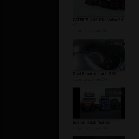
CATERPILLAR D8 i Volvo FH
12
autor:
bestdriver204
00:00:53
Opel Senator start -23C
autor:
bestdriver204
00:03:39
Scania Truck festival
autor:
bestdriver204