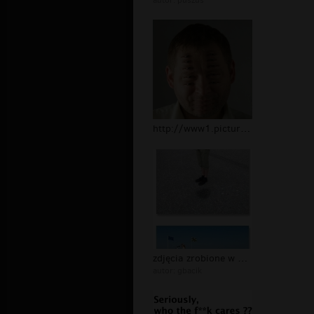
autor:
puszus
http://www1.picturepush.com/photo/a/...
zdjęcia zrobione w odpowiednim momen...
autor:
gbacik