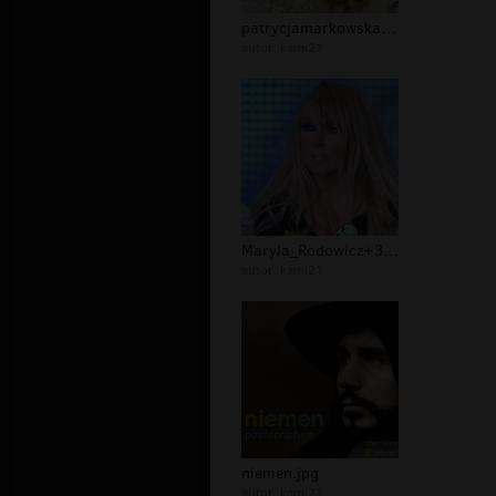
patrycjamarkowska.jpg
autor:
kami21
Maryla_Rodowicz+3.jpg
autor:
kami21
niemen.jpg
autor:
kami21