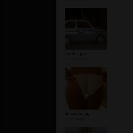
kaszlak.jpg
autor:
steniu
dupeczka.jpg
autor:
steniu