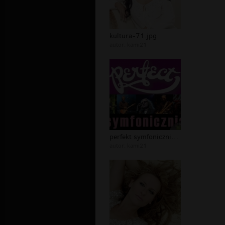
kultura-71.jpg
autor:
kami21
perfekt symfonicznie .jpg
autor:
kami21