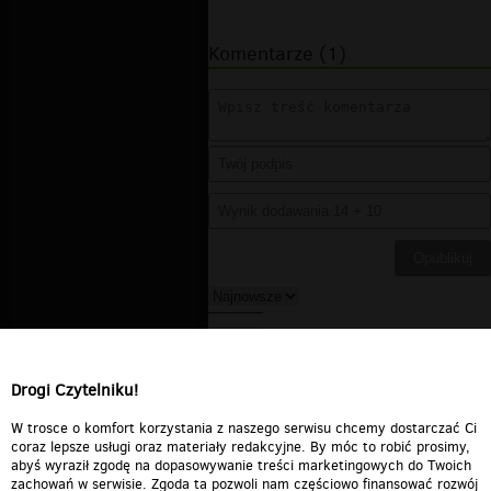
Komentarze (1)
DELETED_94E0B_bellerofont
▪
2012-04-04 05:59:19
Wow, Mistrz!!!!!!!
Drogi Czytelniku!
Odpowiedz
0
0
Zgłoś treść
W trosce o komfort korzystania z naszego serwisu chcemy dostarczać Ci
coraz lepsze usługi oraz materiały redakcyjne. By móc to robić prosimy,
abyś wyraził zgodę na dopasowywanie treści marketingowych do Twoich
zachowań w serwisie. Zgoda ta pozwoli nam częściowo finansować rozwój