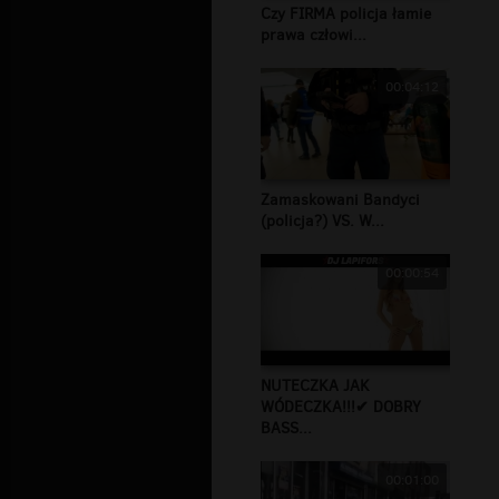
Czy FIRMA policja łamie
prawa człowi...
00:04:12
Zamaskowani Bandyci
(policja?) VS. W...
00:00:54
NUTECZKA JAK
WÓDECZKA!!!✔ DOBRY
BASS...
00:01:00