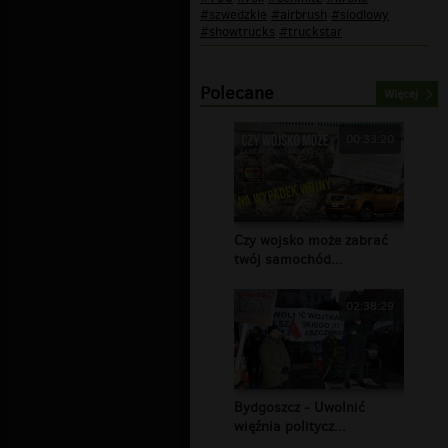
#szwedzkie
#airbrush
#siodlowy
#showtrucks
#truckstar
Polecane
Więcej
00:33:20
Czy wojsko może zabrać
twój samochód...
02:38:29
Bydgoszcz - Uwolnić
więźnia politycz...