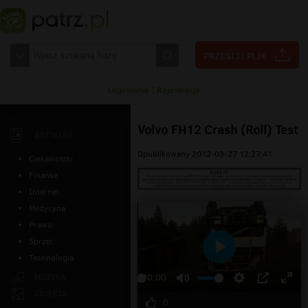
Logowanie
|
Rejestracja
Volvo FH12 Crash (Roll) Test
ARTYKUŁY
Opublikowany 2012-03-27 12:27:41
Ciekawostki
Finanse
Internet
Medycyna
Prawo
Sprzęt
Technologia
Odtwarzaj
MUZYKA
00:00
ZDJĘCIA
0