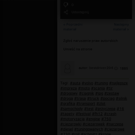
0
Udostępnij
« Poprzedni
Następny
materiał
materiał »
Zgłoś naruszenie praw autorskich
Umieść na stronie
bestdriver204
autor:
1885
Tagi:
#auta
#volvo
#tuning
#najlepsze
#impreza
#moto
#scania
#tir
#drogowy
#ciagnik
#jpg
#zestaw
#droga
#trasa
#truck
#pociag
#silnik
#grafika
#transport
#zlot
#samochody
#test
#przyczepa
#16
#tapety
#festival
#fh12
#crash
#motoryzacja
#engine
#750
#ciezarowki
#ciezarowek
#naczepa
#diesel
#tuningowanych
#ciezarowe
#730
#roll
#schmitz
#krone