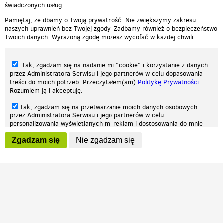
świadczonych usług.
Pamiętaj, że dbamy o Twoją prywatność. Nie zwiększymy zakresu
naszych uprawnień bez Twojej zgody. Zadbamy również o bezpieczeństwo
Twoich danych. Wyrażoną zgodę możesz wycofać w każdej chwili.
Tak, zgadzam się na nadanie mi "cookie" i korzystanie z danych
przez Administratora Serwisu i jego partnerów w celu dopasowania
treści do moich potrzeb. Przeczytałem(am)
Politykę Prywatności
.
Rozumiem ją i akceptuję.
Nasza strona internetowa używa plików cookies (tzw. ciasteczka) w celach
Tak, zgadzam się na przetwarzanie moich danych osobowych
statystycznych, reklamowych oraz funkcjonalnych. Dzięki nim możemy
przez Administratora Serwisu i jego partnerów w celu
indywidualnie dostosować stronę do twoich potrzeb. Każdy może zaakceptować
personalizowania wyświetlanych mi reklam i dostosowania do mnie
pliki cookies albo ma możliwość wyłączenia ich w przeglądarce, dzięki czemu nie
prezentowanych treści marketingowych. Przeczytałem(am)
Politykę
będą zbierane żadne informacje.
Zgadzam się
Nie zgadzam się
Prywatności
. Rozumiem ją i akceptuję.
Zapoznaj się z naszą polityką prywatności
Ok, rozumiem
Wyrażenie powyższych zgód jest dobrowolne i możesz je w dowolnym
momencie wycofać (na podstronie z
ustawieniami prywatności
),
odznaczając wybraną zgodę i klikając przycisk "nie zgadzam się", z
tym, że wycofanie zgody nie będzie miało wpływu na zgodność z
prawem przetwarzania na podstawie zgody, przed jej wycofaniem.