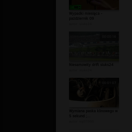
Wypadki miesiąca -
pażdziernik 09
autor:
siuks24
00:00:16
Niesamowity drift siuks24
autor:
siuks24
00:01:07
Wymiana paska klinowego w
5 sekund ;...
autor:
sqill1995