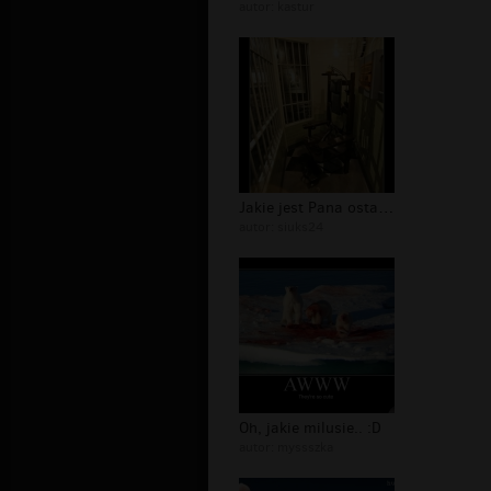
autor:
kastur
Jakie jest Pana ostatnie życzenie si...
autor:
siuks24
Oh, jakie milusie.. :D
autor:
myssszka