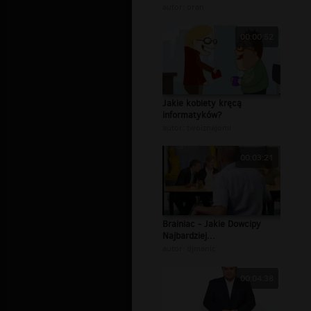
autor:
oran
00:00:52
Jakie kobiety kręcą
informatyków?
autor:
twoiznajomi
00:03:21
Brainiac - Jakie Dowcipy
Najbardziej...
autor:
djmanic
00:04:38