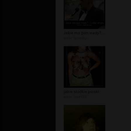
Jakie ma pan wady? - Lubie wypić.
autor:
tymothy
jakie słodkie psiaki
autor:
love133