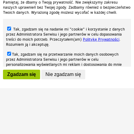
Pamiętaj, że dbamy o Twoją prywatność. Nie zwiększymy zakresu
naszych uprawnień bez Twojej zgody. Zadbamy również o bezpieczeństwo
Twoich danych. Wyrażoną zgodę możesz wycofać w każdej chwili.
Tak, zgadzam się na nadanie mi "cookie" i korzystanie z danych
przez Administratora Serwisu i jego partnerów w celu dopasowania
treści do moich potrzeb. Przeczytałem(am)
Politykę Prywatności
.
Rozumiem ją i akceptuję.
Nasza strona internetowa używa plików cookies (tzw. ciasteczka) w celach
Tak, zgadzam się na przetwarzanie moich danych osobowych
statystycznych, reklamowych oraz funkcjonalnych. Dzięki nim możemy
przez Administratora Serwisu i jego partnerów w celu
indywidualnie dostosować stronę do twoich potrzeb. Każdy może zaakceptować
personalizowania wyświetlanych mi reklam i dostosowania do mnie
pliki cookies albo ma możliwość wyłączenia ich w przeglądarce, dzięki czemu nie
prezentowanych treści marketingowych. Przeczytałem(am)
Politykę
będą zbierane żadne informacje.
Zgadzam się
Nie zgadzam się
Prywatności
. Rozumiem ją i akceptuję.
Zapoznaj się z naszą polityką prywatności
Ok, rozumiem
Wyrażenie powyższych zgód jest dobrowolne i możesz je w dowolnym
momencie wycofać (na podstronie z
ustawieniami prywatności
),
odznaczając wybraną zgodę i klikając przycisk "nie zgadzam się", z
tym, że wycofanie zgody nie będzie miało wpływu na zgodność z
prawem przetwarzania na podstawie zgody, przed jej wycofaniem.
Patrz.pl