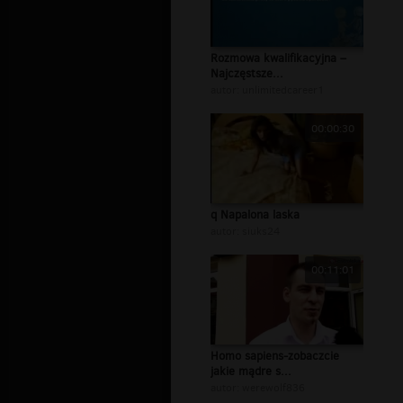
Rozmowa kwalifikacyjna –
Najczęstsze...
autor:
unlimitedcareer1
00:00:30
q Napalona laska
autor:
siuks24
00:11:01
Homo sapiens-zobaczcie
jakie mądre s...
autor:
werewolf836