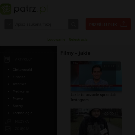
Logowanie
|
Rejestracja
Filmy - jakie
ARTYKUŁY
00:00:33
Ciekawostki
Finanse
Internet
Medycyna
Jakie to uczucie sprzedać
Prawo
Instagram...
Sprzęt
Technologia
00:00:11
MUZYKA
ZDJĘCIA