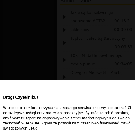
Audio - jakie
Jakie są konsekwencje
podpisania ACTA?
00:13:21
jakie koxy
00:00:03
Toples - Jakie Są Dziewczyny
00:03:33
TOK FM: Jakie powinny być
media public...
00:34:05
Grzegorz Molewski - Maciej
Strzembosz...
00:34:05
jakie to utwory?
00:08:38
Drogi Czytelniku!
o jakie cialo
00:03:40
SkA3- Pierwszy sezoN
00:03:03
W trosce o komfort korzystania z naszego serwisu chcemy dostarczać Ci
coraz lepsze usługi oraz materiały redakcyjne. By móc to robić prosimy,
abyś wyraził zgodę na dopasowywanie treści marketingowych do Twoich
zachowań w serwisie. Zgoda ta pozwoli nam częściowo finansować rozwój
świadczonych usług.