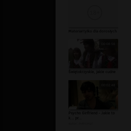
Materiał tylko dla dorosłych
00:08:56
Świętokrzyskie, jakie cudne
00:02:48
Psycho Girlfriend - Jakie to
k... pr...
autor:
m4rcinpl