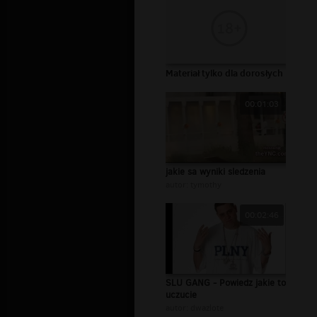
Materiał tylko dla dorosłych
00:01:03
jakie sa wyniki sledzenia
autor:
tymothy
00:02:46
SLU GANG - Powiedz jakie to
uczucie
autor:
dwazlote