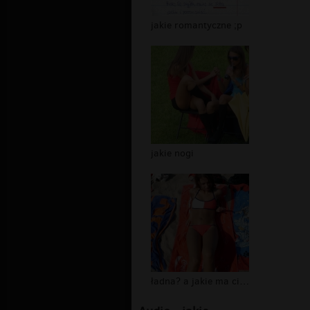
jakie romantyczne ;p
jakie nogi
ładna? a jakie ma ciasteczko odbite:...