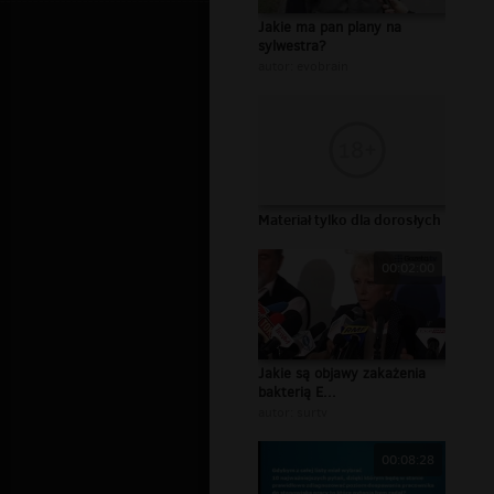
Jakie ma pan plany na
sylwestra?
autor:
evobrain
Materiał tylko dla dorosłych
00:02:00
Jakie są objawy zakażenia
bakterią E...
autor:
surtv
00:08:28