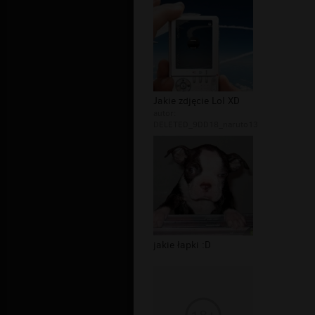
Jakie zdjęcie Lol XD
autor:
DELETED_9DD18_naruto13
jakie łapki :D