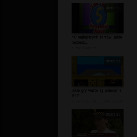
00:05:33
10 najlepszych żartów, jakie
możesz...
autor:
dwazlote
00:09:21
jakie gry warte są polecenia
#1?
autor:
DELETED_5E5A3_szalej1
00:01:25