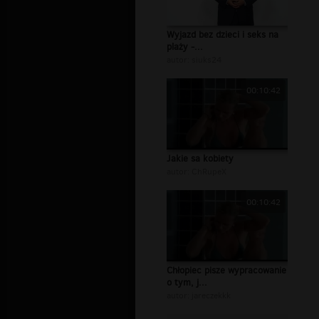
Wyjazd bez dzieci i seks na
plaży -...
autor:
siuks24
00:10:42
Jakie sa kobiety
autor:
ChRupeX
00:10:42
Chłopiec pisze wypracowanie
o tym, j...
autor:
jareczekkk