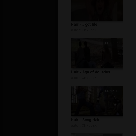
Hair - I got life
autor:
ChRupeX
00:03:59
Hair - Age of Aquarius
autor:
ChRupeX
00:03:12
Hair - Song Hair
autor:
ChRupeX