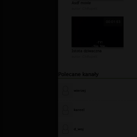
Asdf movie
autor:
ChRupeX
00:01:53
Istota dziwaczna
autor:
ChRupeX
Polecane kanały
wierzej
kareel
d_woj