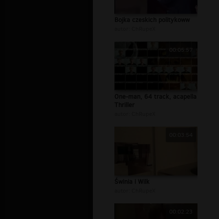
Bojka czeskich politykoww
autor:
ChRupeX
00:05:57
One-man, 64 track, acapella
Thriller
autor:
ChRupeX
00:03:54
Świnia i Wilk
autor:
ChRupeX
00:02:23