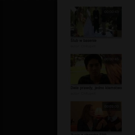
00:00:43
Ślub w basenie
autor:
ChRupeX
00:00:45
Dwie prawdy, jedno kłamstwo
autor:
ChRupeX
00:02:00