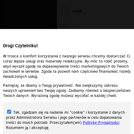
sadek
WiXa
Drogi Czytelniku!
cieplutkiDARIUSZ
W trosce o komfort korzystania z naszego serwisu chcemy dostarczać Ci
coraz lepsze usługi oraz materiały redakcyjne. By móc to robić prosimy,
abyś wyraził zgodę na dopasowywanie treści marketingowych do Twoich
zachowań w serwisie. Zgoda ta pozwoli nam częściowo finansować rozwój
świadczonych usług.
Pamiętaj, że dbamy o Twoją prywatność. Nie zwiększymy zakresu
naszych uprawnień bez Twojej zgody. Zadbamy również o bezpieczeństwo
Twoich danych. Wyrażoną zgodę możesz wycofać w każdej chwili.
Tak, zgadzam się na nadanie mi "cookie" i korzystanie z danych
przez Administratora Serwisu i jego partnerów w celu dopasowania
treści do moich potrzeb. Przeczytałem(am)
Politykę Prywatności
.
Rozumiem ją i akceptuję.