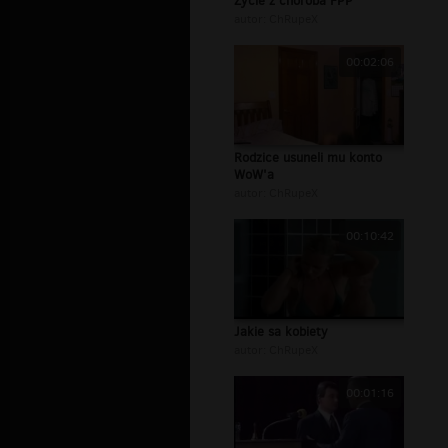
Zycie z choroba FPP
autor:
ChRupeX
00:02:06
Rodzice usuneli mu konto
WoW'a
autor:
ChRupeX
00:10:42
Jakie sa kobiety
autor:
ChRupeX
00:01:16