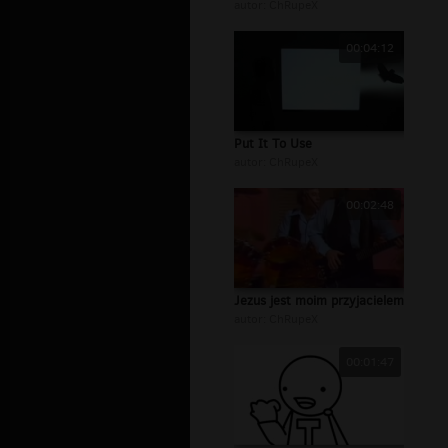
autor:
ChRupeX
00:04:12
Put It To Use
autor:
ChRupeX
00:02:48
Jezus jest moim przyjacielem
autor:
ChRupeX
00:01:47