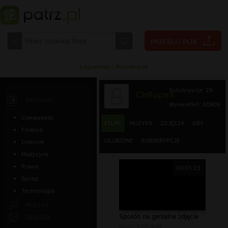
Logowanie
|
Rejestracja
Subskrypcje: 29
ChRupeX
ARTYKUŁY
Wyświetleń: 50909
Ciekawostki
FILMY
MUZYKA
ZDJĘCIA
GRY
Finanse
ULUBIONE
SUBSKRYPCJE
Internet
Medycyna
Prawo
00:01:23
Sprzęt
Technologia
MUZYKA
Sposób na genialne zdjęcie
ZDJĘCIA
autor:
ChRupeX