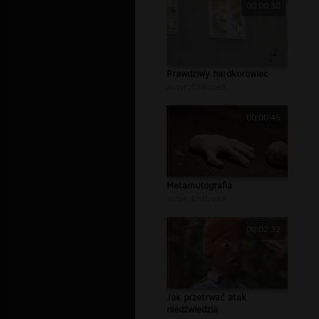
00:00:30
Prawdziwy hardkorowiec
autor:
ChRupeX
00:00:45
Metamutografia
autor:
ChRupeX
00:02:32
Jak przetrwać atak
niedźwiedzia