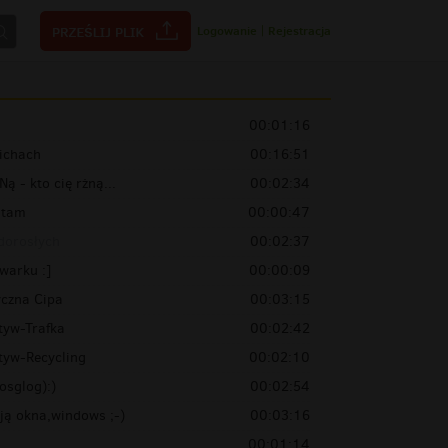
Logowanie
|
Rejestracja
00:01:16
ichach
00:16:51
Ną - kto cię rżną...
00:02:34
 tam
00:00:47
 dorosłych
00:02:37
warku :]
00:00:09
yczna Cipa
00:03:15
tyw-Trafka
00:02:42
tyw-Recycling
00:02:10
osglog):)
00:02:54
ją okna,windows ;-)
00:03:16
00:01:14