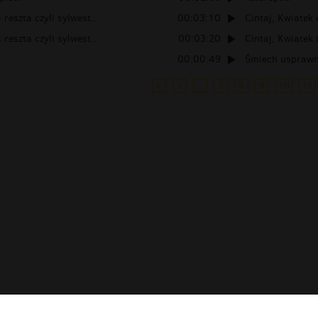
 reszta czyli sylwest...
00:03:10
Cintaj, Kwiatek i
 reszta czyli sylwest...
00:03:20
Cintaj, Kwiatek i
00:00:49
Śmiech usprawn
«
1
...
7
8
9
10
11