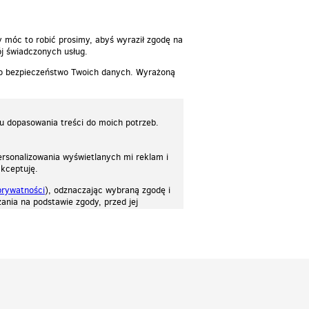
y móc to robić prosimy, abyś wyraził zgodę na
j świadczonych usług.
 o bezpieczeństwo Twoich danych. Wyrażoną
lu dopasowania treści do moich potrzeb.
rsonalizowania wyświetlanych mi reklam i
akceptuję.
prywatności
), odznaczając wybraną zgodę i
ania na podstawie zgody, przed jej
osować stronę do twoich potrzeb. Każdy może zaakceptować pliki cookies albo ma
cje.