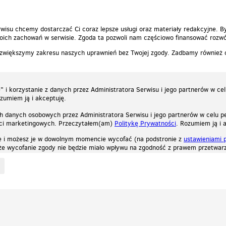
wisu chcemy dostarczać Ci coraz lepsze usługi oraz materiały redakcyjne. B
ich zachowań w serwisie. Zgoda ta pozwoli nam częściowo finansować rozwó
 zwiększymy zakresu naszych uprawnień bez Twojej zgody. Zadbamy również
 i korzystanie z danych przez Administratora Serwisu i jego partnerów w ce
ozumiem ją i akceptuję.
h danych osobowych przez Administratora Serwisu i jego partnerów w celu pe
ści marketingowych. Przeczytałem(am)
Politykę Prywatności
. Rozumiem ją i 
e i możesz je w dowolnym momencie wycofać (na podstronie z
ustawieniami 
, że wycofanie zgody nie będzie miało wpływu na zgodność z prawem przetwarz
ystycznych, reklamowych oraz funkcjonalnych. Dzięki nim możemy indywidualnie dost
liwość wyłączenia ich w przeglądarce, dzięki czemu nie będą zbierane żadne informa
Zapoznaj się z naszą polityką prywatności
Ok, rozumiem