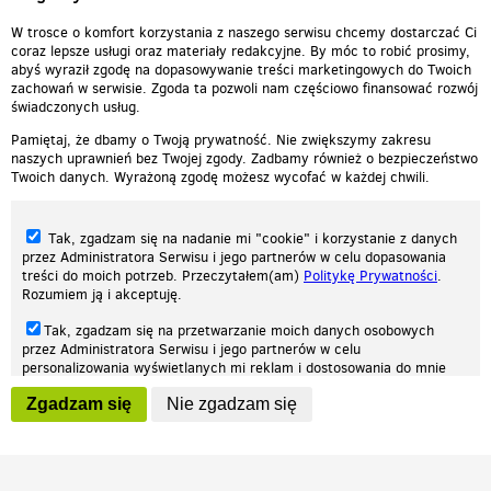
1
2
3
4
5
...
11
»
W trosce o komfort korzystania z naszego serwisu chcemy dostarczać Ci
coraz lepsze usługi oraz materiały redakcyjne. By móc to robić prosimy,
abyś wyraził zgodę na dopasowywanie treści marketingowych do Twoich
zachowań w serwisie. Zgoda ta pozwoli nam częściowo finansować rozwój
świadczonych usług.
Pamiętaj, że dbamy o Twoją prywatność. Nie zwiększymy zakresu
naszych uprawnień bez Twojej zgody. Zadbamy również o bezpieczeństwo
Twoich danych. Wyrażoną zgodę możesz wycofać w każdej chwili.
Tak, zgadzam się na nadanie mi "cookie" i korzystanie z danych
przez Administratora Serwisu i jego partnerów w celu dopasowania
treści do moich potrzeb. Przeczytałem(am)
Politykę Prywatności
.
Rozumiem ją i akceptuję.
Nasza strona internetowa używa plików cookies (tzw. ciasteczka) w celach
Tak, zgadzam się na przetwarzanie moich danych osobowych
statystycznych, reklamowych oraz funkcjonalnych. Dzięki nim możemy
przez Administratora Serwisu i jego partnerów w celu
indywidualnie dostosować stronę do twoich potrzeb. Każdy może zaakceptować
personalizowania wyświetlanych mi reklam i dostosowania do mnie
pliki cookies albo ma możliwość wyłączenia ich w przeglądarce, dzięki czemu nie
prezentowanych treści marketingowych. Przeczytałem(am)
Politykę
będą zbierane żadne informacje.
Zgadzam się
Nie zgadzam się
Prywatności
. Rozumiem ją i akceptuję.
Zapoznaj się z naszą polityką prywatności
Ok, rozumiem
Wyrażenie powyższych zgód jest dobrowolne i możesz je w dowolnym
momencie wycofać (na podstronie z
ustawieniami prywatności
),
odznaczając wybraną zgodę i klikając przycisk "nie zgadzam się", z