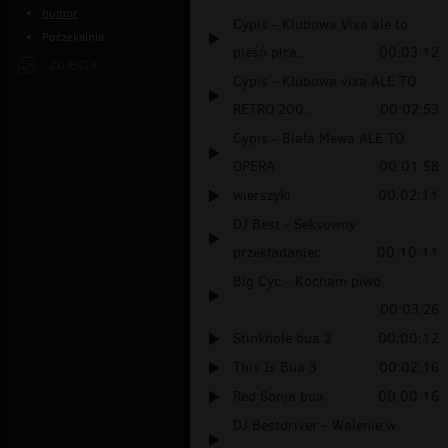
humor
Cypis - Klubowa Vixa ale to
Poczekalnia
pieśń pira...
00:03:12
ZDJĘCIA
Cypis - Klubowa vixa ALE TO
RETRO 200...
00:02:53
Cypis - Biała Mewa ALE TO
OPERA
00:01:58
wierszyki
00:02:11
DJ Best - Seksowny
przekładaniec
00:10:11
Big Cyc - Kocham piwo
00:03:26
Stinkhole bua 2
00:00:12
This Is Bua 3
00:02:16
Red Sonja bua
00:00:16
DJ Bestdriver - Walenie w