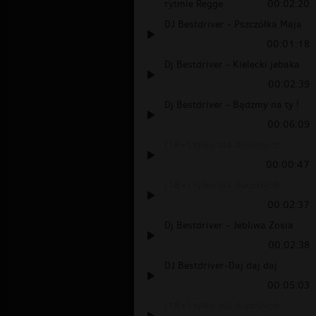
rytmie Regge
00:02:20
DJ Bestdriver - Pszczółka Maja
00:01:18
Dj Bestdriver - Kielecki jebaka
00:02:39
Dj Bestdriver - Bądzmy na ty !
00:06:09
(18+) tylko dla dorosłych
00:00:47
(18+) tylko dla dorosłych
00:02:37
Dj Bestdriver - Jebliwa Zosia
00:02:38
DJ Bestdriver-Daj daj daj
00:05:03
(18+) tylko dla dorosłych