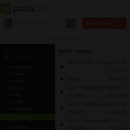
Logowanie
|
Rejestracja
Audio - humor
ARTYKUŁY
GAY RECORDS - Gejowski Nurek
Ciekawostki
00:02:09
Finanse
Humor
00:01:17
Internet
Cypis - Rozpuszczam się 2 ALE
Medycyna
Prawo
TO CYPIS...
00:02:08
Sprzęt
Cypis - Pochłania mnie balanga
Technologia
CRAZY Y...
00:02:00
MUZYKA
Cypis - Awionetka ALE TO
śmieszne
DISCO POLO 93...
00:02:54