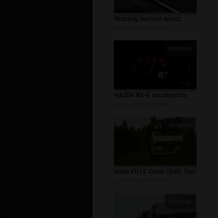
Mustang burnout areszt
autor:
bestdriver204
00:00:58
MAZDA RX-8 acceleration
autor:
bestdriver204
00:00:16
Volvo FH12 Crash (Roll) Test
autor:
bestdriver204
00:02:45