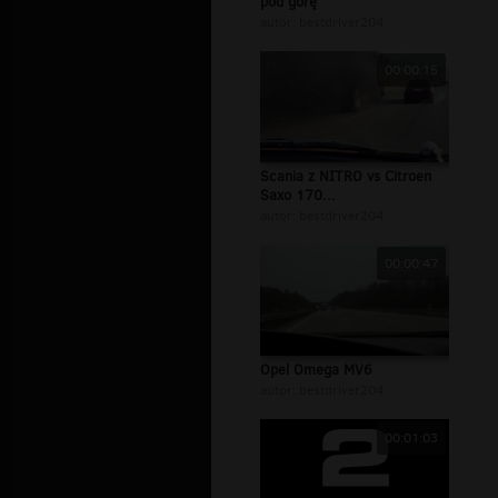
pod górę
autor:
bestdriver204
00:00:15
Scania z NITRO vs Citroen
Saxo 170...
autor:
bestdriver204
00:00:47
Opel Omega MV6
autor:
bestdriver204
00:01:03