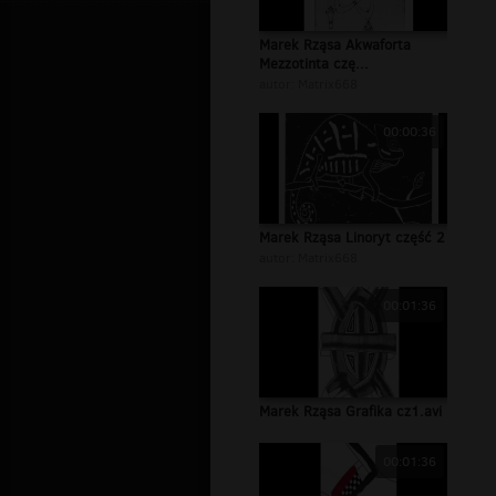
Marek Rząsa Akwaforta
Mezzotinta czę...
autor:
Matrix668
00:00:36
Marek Rząsa Linoryt część 2
autor:
Matrix668
00:01:36
Marek Rząsa Grafika cz1.avi
00:01:36