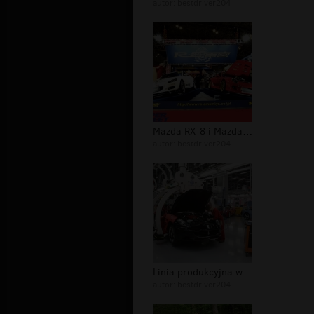
autor:
bestdriver204
Mazda RX-8 i Mazda RX-7 (Re-Amemiya)...
autor:
bestdriver204
Linia produkcyjna w fabryce Ferrari...
autor:
bestdriver204