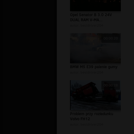
Opel Senator B 3.0 24V
DUAL RAM V-MA...
autor:
bestdriver204
00:00:20
BMW M5 E39 palenie gumy
autor:
bestdriver204
00:00:28
Problem przy rozładunku
Volvo FH12
autor:
bestdriver204