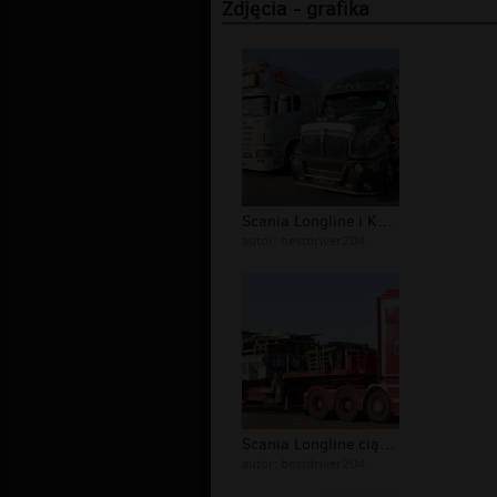
Zdjęcia - grafika
Scania Longline i Kenworth T600 Truc...
autor:
bestdriver204
Scania Longline ciągnik
autor:
bestdriver204