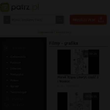
Logowanie
|
Rejestracja
Filmy - grafika
ARTYKUŁY
00:00:26
Ciekawostki
Finanse
Internet
Medycyna
Marek Rząsa Linoryt część 5
Prawo
i Woskor...
autor:
Matrix668
Sprzęt
Technologia
00:00:35
MUZYKA
ZDJĘCIA