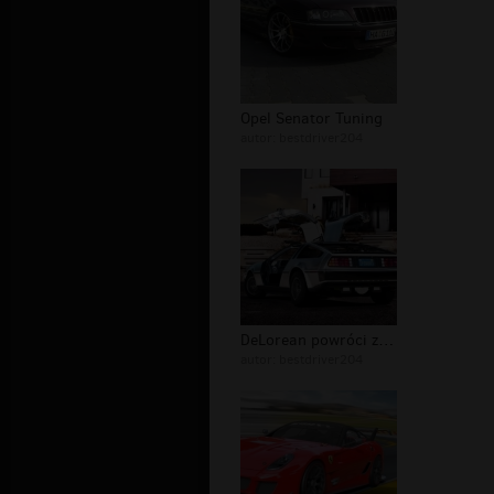
Opel Senator Tuning
autor:
bestdriver204
DeLorean powróci z przyszłości/przes...
autor:
bestdriver204