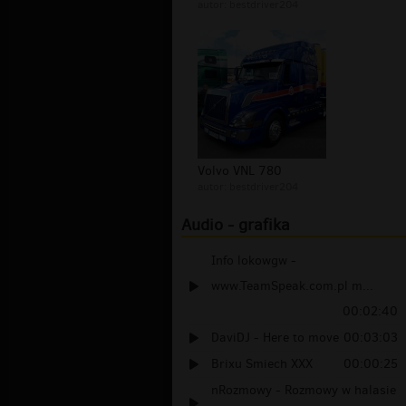
autor:
bestdriver204
Volvo VNL 780
autor:
bestdriver204
Audio - grafika
Info lokowgw -
www.TeamSpeak.com.pl m...
00:02:40
DaviDJ - Here to move
00:03:03
Brixu Smiech XXX
00:00:25
nRozmowy - Rozmowy w halasie