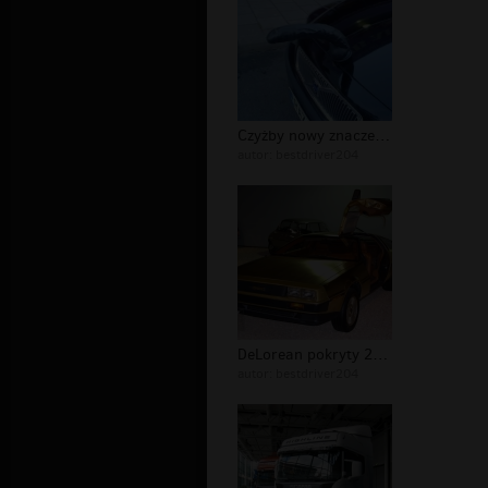
Czyżby nowy znaczek Volvo ?
autor:
bestdriver204
DeLorean pokryty 24-karatowym złotem...
autor:
bestdriver204