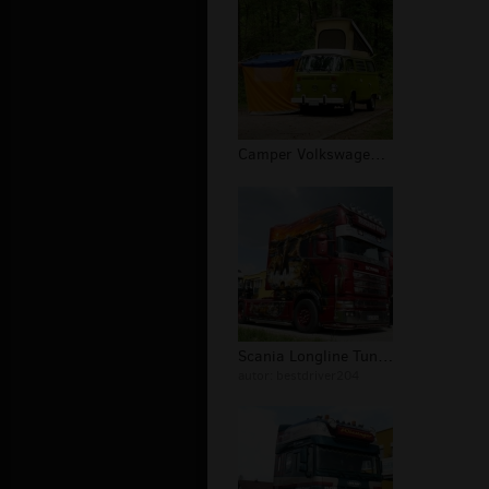
Camper Volkswagen Transporter ''Ogó...
Scania Longline Tuning 164-L
autor:
bestdriver204