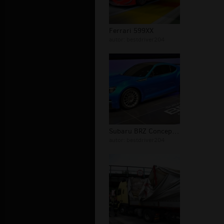
Ferrari 599XX
autor:
bestdriver204
Subaru BRZ Concept STI
autor:
bestdriver204