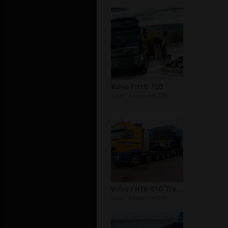
Volvo FH16 750
autor:
bestdriver204
Volvo FH16 610 Transport gabarytowy
autor:
bestdriver204