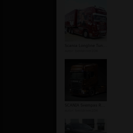
Scania Longline Tuning Scarface
autor:
bestdriver204
SCANIA Svempas R730 Black Amber
autor:
bestdriver204