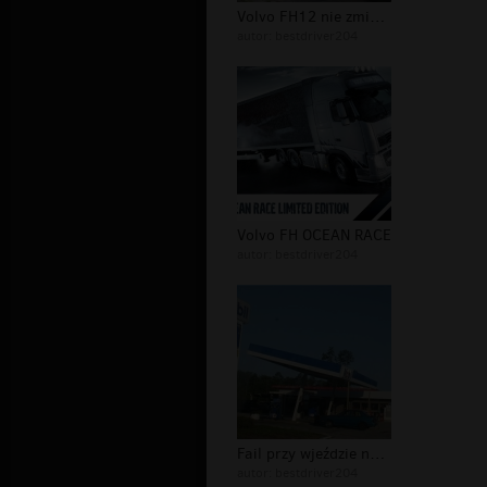
Volvo FH12 nie zmieścił się pod most...
autor:
bestdriver204
Volvo FH OCEAN RACE
autor:
bestdriver204
Fail przy wjeździe na stacje
autor:
bestdriver204