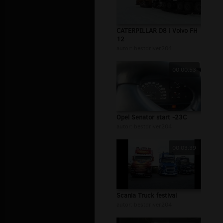
CATERPILLAR D8 i Volvo FH
12
autor:
bestdriver204
00:00:53
Opel Senator start -23C
autor:
bestdriver204
00:03:39
Scania Truck festival
autor:
bestdriver204