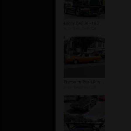
Ładny DAF XF-105
autor:
bestdriver204
Plymouth Road Runner Superbird
autor:
bestdriver204