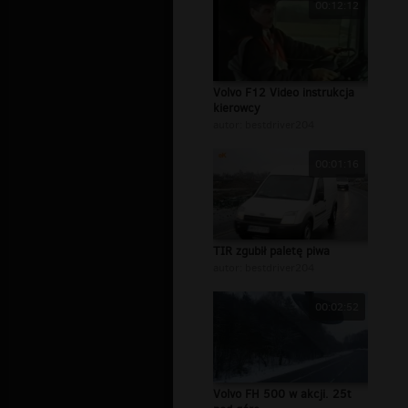
00:12:12
Volvo F12 Video instrukcja
kierowcy
autor:
bestdriver204
00:01:16
TIR zgubił paletę piwa
autor:
bestdriver204
00:02:52
Volvo FH 500 w akcji. 25t