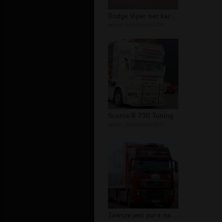
Dodge Viper bez karoserii
autor:
bestdriver204
Scania R 730 Tuning
autor:
bestdriver204
Zawsze jest pora na lody Koral