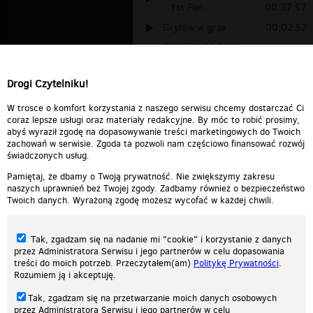
- 1st Par...
00:37:57
Gryfów w grze
00:02:52
FILM VIDEO FOTO po raz
jedenasty
00:04:29
Drogi Czytelniku!
Ziemia Obiecana - Portret
planety u p...
00:01:29
W trosce o komfort korzystania z naszego serwisu chcemy dostarczać Ci
coraz lepsze usługi oraz materiały redakcyjne. By móc to robić prosimy,
abyś wyraził zgodę na dopasowywanie treści marketingowych do Twoich
zachowań w serwisie. Zgoda ta pozwoli nam częściowo finansować rozwój
świadczonych usług.
Pamiętaj, że dbamy o Twoją prywatność. Nie zwiększymy zakresu
naszych uprawnień bez Twojej zgody. Zadbamy również o bezpieczeństwo
Twoich danych. Wyrażoną zgodę możesz wycofać w każdej chwili.
Tak, zgadzam się na nadanie mi "cookie" i korzystanie z danych
przez Administratora Serwisu i jego partnerów w celu dopasowania
treści do moich potrzeb. Przeczytałem(am)
Politykę Prywatności
.
Rozumiem ją i akceptuję.
Nasza strona internetowa używa plików cookies (tzw. ciasteczka) w celach
Tak, zgadzam się na przetwarzanie moich danych osobowych
statystycznych, reklamowych oraz funkcjonalnych. Dzięki nim możemy
przez Administratora Serwisu i jego partnerów w celu