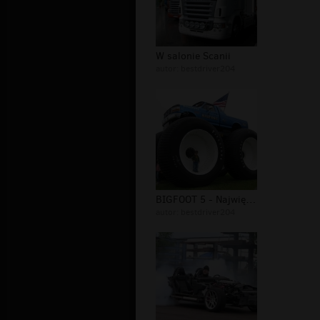
W salonie Scanii
autor:
bestdriver204
BIGFOOT 5 - Największy Pick-Up świat...
autor:
bestdriver204