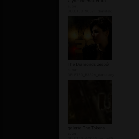
Clyde McPhatter koncert
autor:
DELETED_9052F_donatelo
The Diamonds zespół
autor:
DELETED_B382A_darkalady
galeria The Tokens
autor:
DELETED_ACC66_halina86