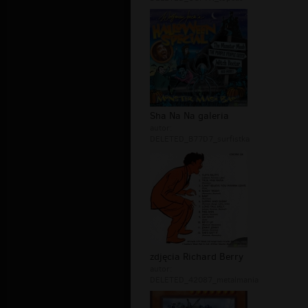
Sha Na Na galeria
autor:
DELETED_B77D7_surfistka
zdjęcia Richard Berry
autor:
DELETED_42087_metalmania