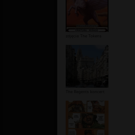
zdjęcia The Tokens
The Regents koncert