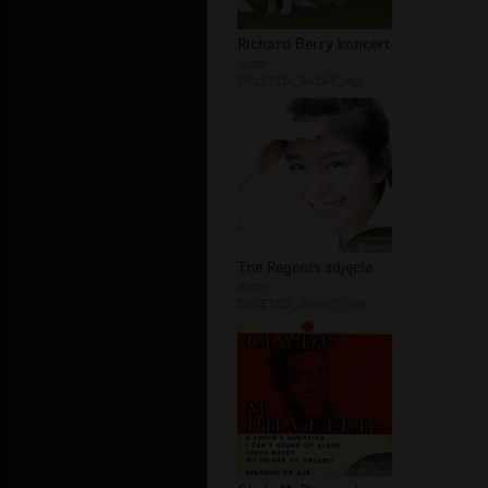
Richard Berry koncert
autor:
DELETED_942A8_leja
The Regents zdjęcia
autor:
DELETED_2060C_djek