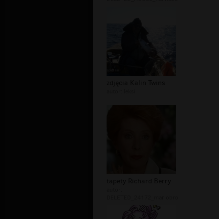
zdjęcia Kalin Twins
autor:
leksi
tapety Richard Berry
autor:
DELETED_24172_mariobro