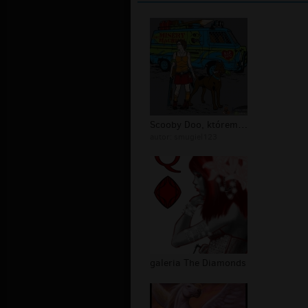
Scooby Doo, któremu nie chcielibyści...
autor:
smugiel123
galeria The Diamonds