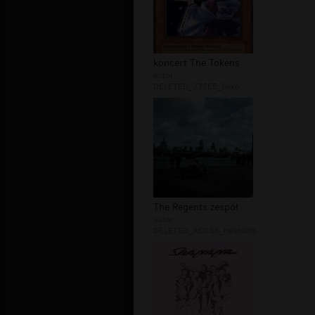
koncert The Tokens
autor:
DELETED_275EE_falko
The Regents zespół
autor:
DELETED_ACC66_halina86