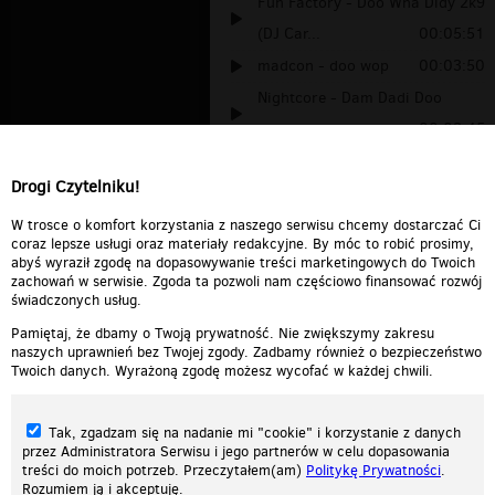
Fun Factory - Doo Wha Didy 2k9
(DJ Car...
00:05:51
madcon - doo wop
00:03:50
Nightcore - Dam Dadi Doo
00:02:45
Maniek i Pizza- Big in Japan
Drogi Czytelniku!
00:00:19
Scooby dooby doo
00:00:08
W trosce o komfort korzystania z naszego serwisu chcemy dostarczać Ci
coraz lepsze usługi oraz materiały redakcyjne. By móc to robić prosimy,
abyś wyraził zgodę na dopasowywanie treści marketingowych do Twoich
zachowań w serwisie. Zgoda ta pozwoli nam częściowo finansować rozwój
świadczonych usług.
Pamiętaj, że dbamy o Twoją prywatność. Nie zwiększymy zakresu
naszych uprawnień bez Twojej zgody. Zadbamy również o bezpieczeństwo
Twoich danych. Wyrażoną zgodę możesz wycofać w każdej chwili.
Tak, zgadzam się na nadanie mi "cookie" i korzystanie z danych
przez Administratora Serwisu i jego partnerów w celu dopasowania
treści do moich potrzeb. Przeczytałem(am)
Politykę Prywatności
.
Rozumiem ją i akceptuję.