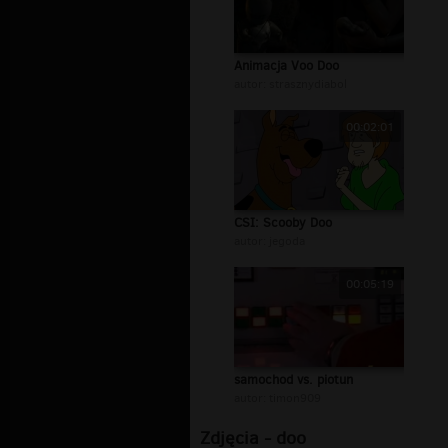
Animacja Voo Doo
autor:
strasznydiabol
00:02:01
CSI: Scooby Doo
autor:
jegoda
00:05:19
samochod vs. piotun
autor:
timon909
Zdjęcia - doo