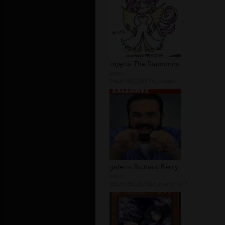
zdjęcia The Diamonds
autor:
DELETED_3EF75_eleana
galeria Richard Berry
autor:
DELETED_8D928_martyna11