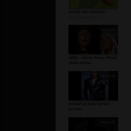
scooby doo monsters
autor:
dawid10633
00:03:09
ABBA - Money Money Money
(Abba-dabba...
00:03:18
michael jackson funniest
pictures
00:04:07