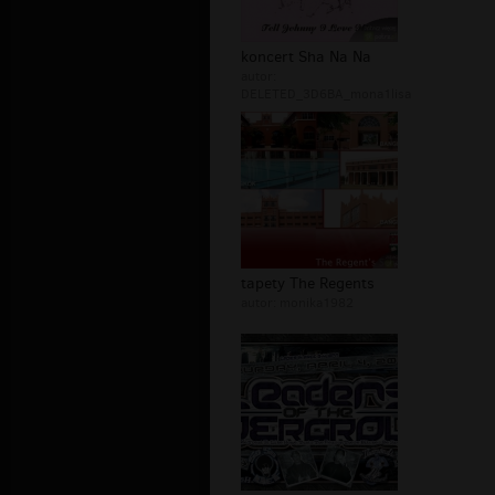
koncert Sha Na Na
autor:
DELETED_3D6BA_mona1lisa
tapety The Regents
autor:
monika1982