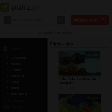
Logowanie
|
Rejestracja
Filmy - doo
ARTYKUŁY
00:01:00
Ciekawostki
Finanse
Internet
Medycyna
Pinky Dinky Doo piosenka
Prawo
początek.a...
autor:
steniu
Sprzęt
Technologia
00:02:08
MUZYKA
ZDJĘCIA