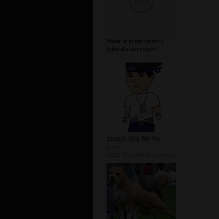
Materiał przeznaczony
tylko dla dorosłych
zespół Sha Na Na
autor:
DELETED_9052F_donatelo