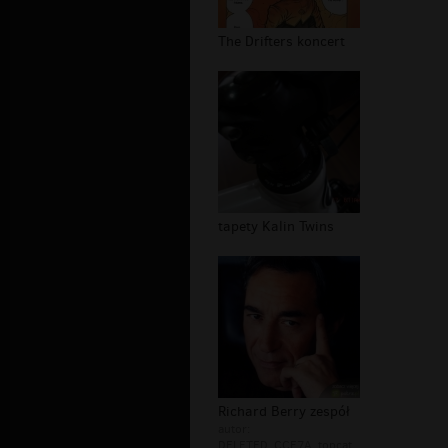
The Drifters koncert
tapety Kalin Twins
Richard Berry zespół
autor:
DELETED_CCF7A_topcat