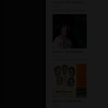
koncert The Diamonds
autor:
DELETED_3EF75_eleana
galeria The Regents
autor:
DELETED_94E0B_bellerofont
galeria Clyde McPhatter
autor: