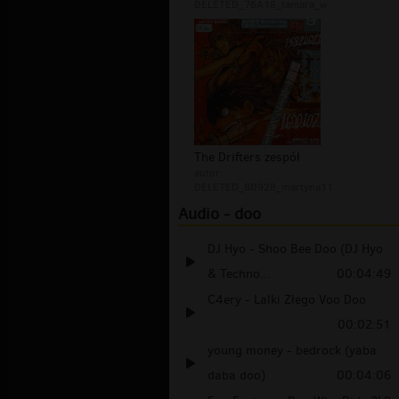
DELETED_76A18_tamara_w
The Drifters zespół
autor:
DELETED_8D928_martyna11
Audio - doo
DJ Hyo - Shoo Bee Doo (DJ Hyo
& Techno...
00:04:49
C4ery - Lalki Złego Voo Doo
00:02:51
young money - bedrock (yaba
daba doo)
00:04:06