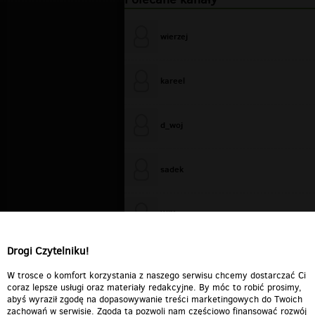
wierzej
kareel
d_woj
sadek
WiXa
Drogi Czytelniku!
cieplutkiDARIUSZ
W trosce o komfort korzystania z naszego serwisu chcemy dostarczać Ci
coraz lepsze usługi oraz materiały redakcyjne. By móc to robić prosimy,
abyś wyraził zgodę na dopasowywanie treści marketingowych do Twoich
zachowań w serwisie. Zgoda ta pozwoli nam częściowo finansować rozwój