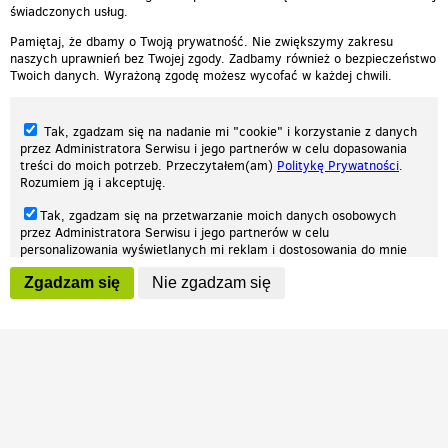
świadczonych usług.
Pamiętaj, że dbamy o Twoją prywatność. Nie zwiększymy zakresu
naszych uprawnień bez Twojej zgody. Zadbamy również o bezpieczeństwo
Twoich danych. Wyrażoną zgodę możesz wycofać w każdej chwili.
Tak, zgadzam się na nadanie mi "cookie" i korzystanie z danych
przez Administratora Serwisu i jego partnerów w celu dopasowania
treści do moich potrzeb. Przeczytałem(am)
Politykę Prywatności
.
Rozumiem ją i akceptuję.
Nasza strona internetowa używa plików cookies (tzw. ciasteczka) w celach
Tak, zgadzam się na przetwarzanie moich danych osobowych
statystycznych, reklamowych oraz funkcjonalnych. Dzięki nim możemy
przez Administratora Serwisu i jego partnerów w celu
indywidualnie dostosować stronę do twoich potrzeb. Każdy może zaakceptować
personalizowania wyświetlanych mi reklam i dostosowania do mnie
pliki cookies albo ma możliwość wyłączenia ich w przeglądarce, dzięki czemu nie
prezentowanych treści marketingowych. Przeczytałem(am)
Politykę
będą zbierane żadne informacje.
Zgadzam się
Nie zgadzam się
Prywatności
. Rozumiem ją i akceptuję.
Zapoznaj się z naszą polityką prywatności
Ok, rozumiem
Wyrażenie powyższych zgód jest dobrowolne i możesz je w dowolnym
momencie wycofać (na podstronie z
ustawieniami prywatności
),
odznaczając wybraną zgodę i klikając przycisk "nie zgadzam się", z
tym, że wycofanie zgody nie będzie miało wpływu na zgodność z
prawem przetwarzania na podstawie zgody, przed jej wycofaniem.