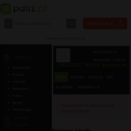
Logowanie
|
Rejestracja
Subskrypcje: 4
ARTYKUŁY
Wyświetleń: 1278131
DELETED_76A18_tamara_w
Ciekawostki
Finanse
FILMY
MUZYKA
ZDJĘCIA
GRY
Internet
ULUBIONE
SUBSKRYPCJE
Medycyna
Prawo
Sprzęt
Użytkownik nie dodał jeszcze
Technologia
żadnych filmów
MUZYKA
ZDJĘCIA
Polecane kanały