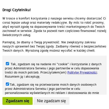
Drogi Czytelniku!
W trosce o komfort korzystania z naszego serwisu chcemy dostarczać Ci
coraz lepsze usługi oraz materiały redakcyjne. By móc to robić prosimy,
abyś wyraził zgodę na dopasowywanie treści marketingowych do Twoich
zachowań w serwisie. Zgoda ta pozwoli nam częściowo finansować rozwój
świadczonych usług.
Pamiętaj, że dbamy o Twoją prywatność. Nie zwiększymy zakresu
naszych uprawnień bez Twojej zgody. Zadbamy również o bezpieczeństwo
Twoich danych. Wyrażoną zgodę możesz wycofać w każdej chwili.
Tak, zgadzam się na nadanie mi "cookie" i korzystanie z danych
przez Administratora Serwisu i jego partnerów w celu dopasowania
treści do moich potrzeb. Przeczytałem(am)
Politykę Prywatności
.
Rozumiem ją i akceptuję.
Nasza strona internetowa używa plików cookies (tzw. ciasteczka) w celach
Tak, zgadzam się na przetwarzanie moich danych osobowych
statystycznych, reklamowych oraz funkcjonalnych. Dzięki nim możemy
przez Administratora Serwisu i jego partnerów w celu
indywidualnie dostosować stronę do twoich potrzeb. Każdy może zaakceptować
personalizowania wyświetlanych mi reklam i dostosowania do mnie
pliki cookies albo ma możliwość wyłączenia ich w przeglądarce, dzięki czemu nie
prezentowanych treści marketingowych. Przeczytałem(am)
Politykę
będą zbierane żadne informacje.
Zgadzam się
Nie zgadzam się
Prywatności
. Rozumiem ją i akceptuję.
Zapoznaj się z naszą polityką prywatności
Ok, rozumiem
Wyrażenie powyższych zgód jest dobrowolne i możesz je w dowolnym