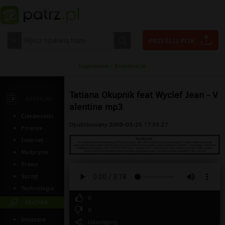
Logowanie
|
Rejestracja
Tatiana Okupnik feat Wyclef Jean - V
ARTYKUŁY
alentine mp3
Ciekawostki
Opublikowany 2009-03-25 17:59:27
Finanse
Internet
Medycyna
Prawo
Sprzęt
Technologia
0
MUZYKA
0
śmieszne
Udostępnij