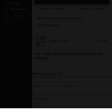
humor
« Poprzedni materiał
Następny materiał »
Poczekalnia
ZDJĘCIA
Zgłoś naruszenie praw autorskich
Umieść na stronie
kami21
autor:
839
Tagi:
#mp3
#jean
#valentine
#tatiana
#wyclef
#okupnik
Komentarze (0)