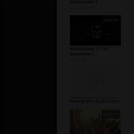
Niezniszczalni 2
autor:
evobrain
00:00:59
Niezniszczalni 2 / The
Expendables I...
autor:
j2k5
Materiał tylko dla dorosłych
00:01:07