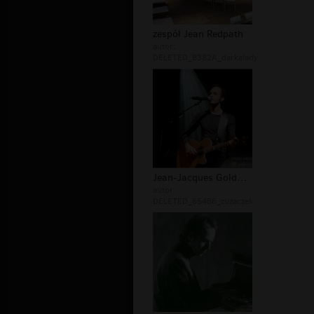
zespół Jean Redpath
autor:
DELETED_B382A_darkalady
Jean-Jacques Goldman zespół
autor:
DELETED_654B6_zuzaczek