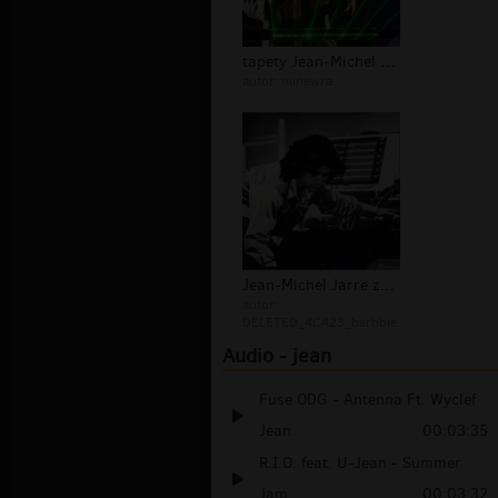
tapety Jean-Michel Jarre
autor:
minewra
Jean-Michel Jarre zdjęcia
autor:
DELETED_4C423_barbbie
Audio - jean
Fuse ODG - Antenna Ft. Wyclef
Jean
00:03:35
R.I.O. feat. U-Jean - Summer
Jam
00:03:32