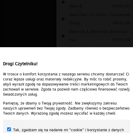
Jean-B...
00:04:31
Jean Elan, CJ Stone - Connected
(Origi...
00:02:56
Dabruck & Klein feat Jean Elan -
I've...
00:03:24
Benny Benassi feat. Kelis,
Apl.De.Ap &...
00:03:07
Drogi Czytelniku!
Jean Elan - What It Takes (Klik
Klak R...
00:06:04
W trosce o komfort korzystania z naszego serwisu chcemy dostarczać Ci
coraz lepsze usługi oraz materiały redakcyjne. By móc to robić prosimy,
abyś wyraził zgodę na dopasowywanie treści marketingowych do Twoich
zachowań w serwisie. Zgoda ta pozwoli nam częściowo finansować rozwój
świadczonych usług.
Pamiętaj, że dbamy o Twoją prywatność. Nie zwiększymy zakresu
naszych uprawnień bez Twojej zgody. Zadbamy również o bezpieczeństwo
Twoich danych. Wyrażoną zgodę możesz wycofać w każdej chwili.
Tak, zgadzam się na nadanie mi "cookie" i korzystanie z danych