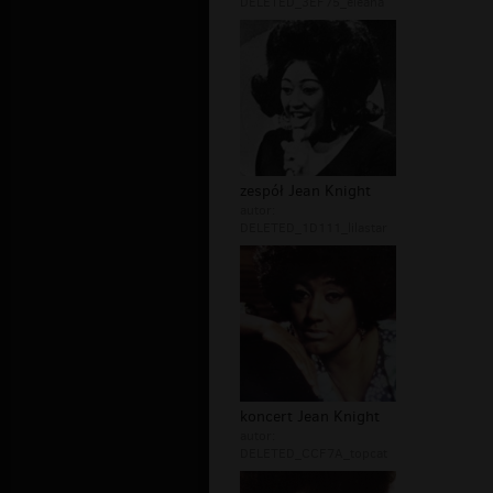
DELETED_3EF75_eleana
zespół Jean Knight
autor:
DELETED_1D111_lilastar
koncert Jean Knight
autor:
DELETED_CCF7A_topcat