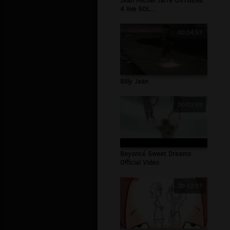
Jean Michel Jarre OXYGENE
4 live SOL...
00:04:53
Billy Jean
00:03:59
Beyoncé Sweet Dreams
Official Video
00:10:37