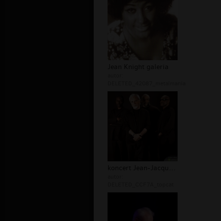
Jean Knight galeria
autor:
DELETED_42087_metalmania
koncert Jean-Jacques Milteau
autor:
DELETED_CCF7A_topcat