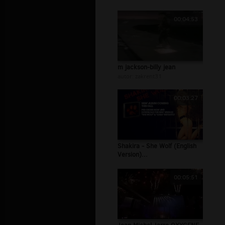
00:04:53
m jackson-billy jean
autor:
zakrent31
00:03:27
Shakira - She Wolf (English
Version)...
00:05:51