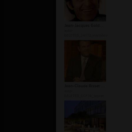
Jean-Jacques Goldman tapety
autor:
DELETED_24172_mariobro
Jean-Claude Risset zdjęcia
autor:
DELETED_CCF7A_topcat