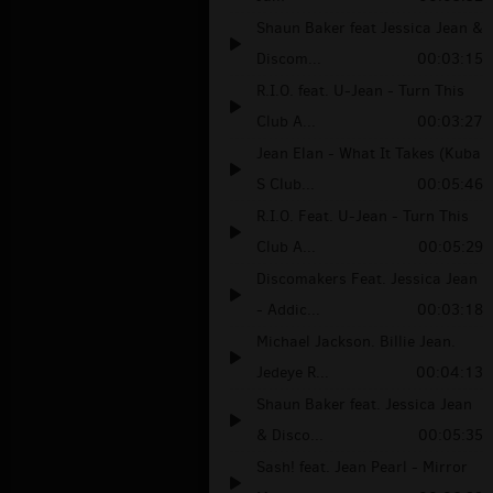
Shaun Baker feat Jessica Jean &
Discom...
00:03:15
R.I.O. feat. U-Jean - Turn This
Club A...
00:03:27
Jean Elan - What It Takes (Kuba
S Club...
00:05:46
R.I.O. Feat. U-Jean - Turn This
Club A...
00:05:29
Discomakers Feat. Jessica Jean
- Addic...
00:03:18
Michael Jackson. Billie Jean.
Jedeye R...
00:04:13
Shaun Baker feat. Jessica Jean
& Disco...
00:05:35
Sash! feat. Jean Pearl - Mirror