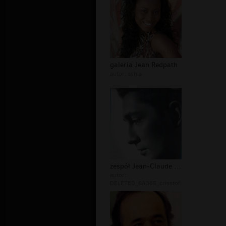
galeria Jean Redpath
autor:
ashia
zespół Jean-Claude Risset
autor:
DELETED_6A365_crisstof