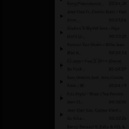
Bang(Pianochocol...
00:04:28
Jean Elan Ft. Cosmo Klein - Feel
Alive...
00:03:04
Shakira ft Wyclef Jean - Hips
Don't Li...
00:03:25
Bastian Van Shield - Billie Jean
Was H...
00:03:13
DJ Jean - Feel It 2011 (David
No Fuck...
00:04:27
Sam Obernik feat. Jean Claude
Ades - W...
00:04:19
Eric Prydz - Niton (The Reason
Jean El...
00:08:30
Jean Elan feat. Cosmo Klein -
So Alive...
00:02:25
Benny Benassi ft. Kelis & APL &