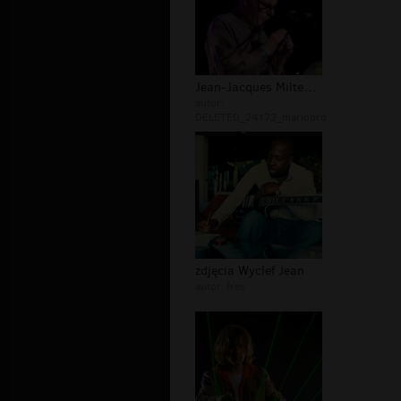
Jean-Jacques Milteau galeria
autor:
DELETED_24172_mariobro
zdjęcia Wyclef Jean
autor:
fres