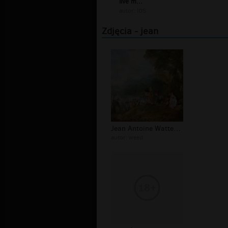
live m...
autor:
lOS
Zdjęcia - jean
Jean Antoine Watteau Odjazd na cyter...
autor:
weed