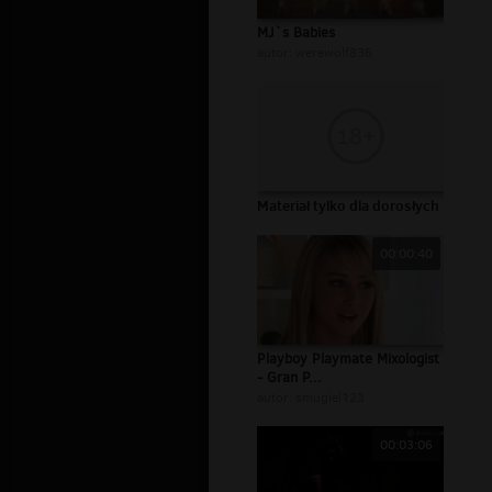
MJ`s Babies
autor:
werewolf836
Materiał tylko dla dorosłych
00:00:40
Playboy Playmate Mixologist
- Gran P...
autor:
smugiel123
00:03:06