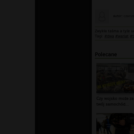
czaru
autor:
Zwykła taśma a tyle u
Tagi:
#dwa
#wariat
#
Polecane
00
Czy wojsko może za
twój samochód...
00