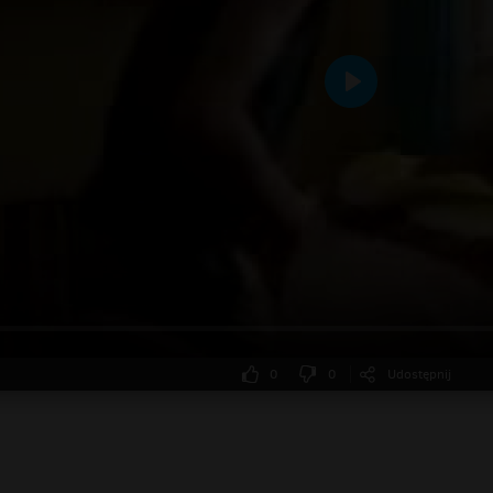
Odtwarzaj
0
0
Udostępnij