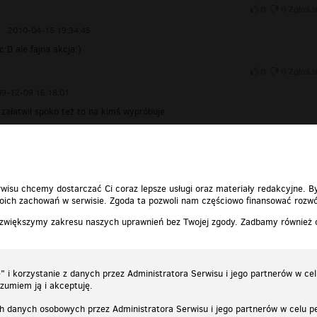
0
0
Zgłoś t
2010-04-15 19:34:45
c:D ale fajna akcja:)
0
0
Zgłoś t
9-12-09 16:18:01
 załatwił spoko też to na kimś wypróbuje
0
0
Zgłoś t
wisu chcemy dostarczać Ci coraz lepsze usługi oraz materiały redakcyjne. B
ich zachowań w serwisie. Zgoda ta pozwoli nam częściowo finansować rozwó
 zwiększymy zakresu naszych uprawnień bez Twojej zgody. Zadbamy również
 i korzystanie z danych przez Administratora Serwisu i jego partnerów w ce
ozumiem ją i akceptuję.
h danych osobowych przez Administratora Serwisu i jego partnerów w celu pe