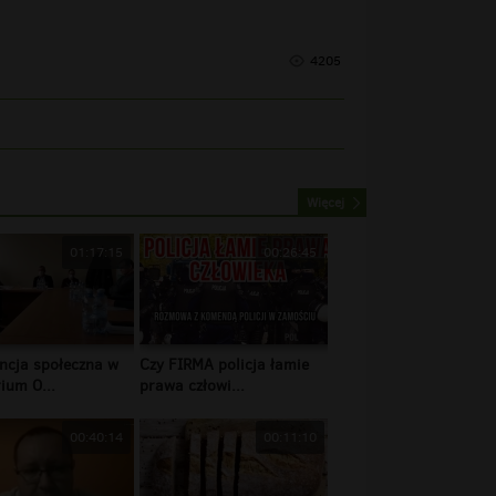
4205
Więcej
01:17:15
00:26:45
ncja społeczna w
Czy FIRMA policja łamie
ium O...
prawa człowi...
00:40:14
00:11:10