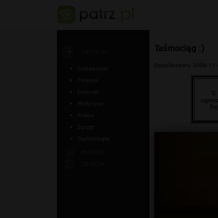
Taśmociąg :)
ARTYKUŁY
Opublikowany 2009-11-
Ciekawostki
Finanse
Internet
Medycyna
Prawo
Sprzęt
Technologia
MUZYKA
ZDJĘCIA