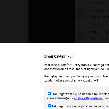
Odpowiedz
tencosiezna
▪
mogl sie udusi
Odpowiedz
heheh
▪
200
hahaha ale go
Odpowiedz
Drogi Czytelniku!
W trosce o komfort korzystania z naszego ser
dopasowywanie treści marketingowych do Two
Pamiętaj, że dbamy o Twoją prywatność. Nie
zgodę możesz wycofać w każdej chwili.
Tak, zgadzam się na nadanie mi "cookie"
Przeczytałem(am)
Politykę Prywatności
. R
Tak, zgadzam się na przetwarzanie moic