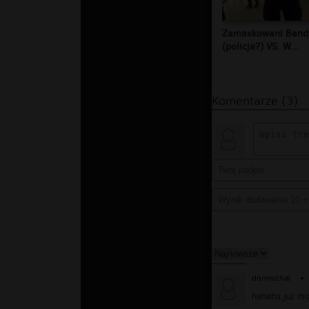
Zamaskowani Band
(policja?) VS. W...
Komentarze (3)
donmichal
▪
hahaha,już mo