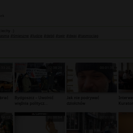
sek
ciechy :)
tasma
#śmieszne
#ludzie
#debil
#swir
#dwaj
#tasmociag
:33:20
02:38:29
00:01:38
brać
Bydgoszcz - Uwolnić
Jak nie podrywać
Interwe
więźnia politycz...
dziołchów
Kurator
:04:12
00:00:54
00:01:00