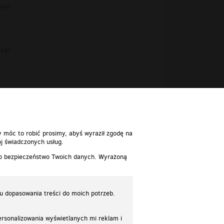
reść
reść
reść
y móc to robić prosimy, abyś wyraził zgodę na
j świadczonych usług.
 o bezpieczeństwo Twoich danych. Wyrażoną
lu dopasowania treści do moich potrzeb.
rsonalizowania wyświetlanych mi reklam i