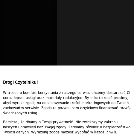
Drogi Czytelniku!
W trosce o komfort korzystania z naszego serwisu chcemy dostarczać Ci
coraz lepsze usługi oraz materiały redakcyjne. By móc to robić prosimy,
abyś wyraził zgodę na dopasowywanie treści marketingowych do Twoich
zachowań w serwisie. Zgoda ta pozwoli nam częściowo finansować rozwój
świadczonych usług.
Pamiętaj, że dbamy o Twoją prywatność. Nie zwiększymy zakresu
naszych uprawnień bez Twojej zgody. Zadbamy również o bezpieczeństwo
Twoich danych. Wyrażoną zgodę możesz wycofać w każdej chwili.