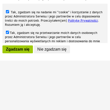
Tak, zgadzam się na nadanie mi "cookie" i korzystanie z danych
przez Administratora Serwisu i jego partnerów w celu dopasowania
treści do moich potrzeb. Przeczytałem(am)
Politykę Prywatności
.
Rozumiem ją i akceptuję.
Nasza strona internetowa używa plików cookies (tzw. ciasteczka) w celach
Tak, zgadzam się na przetwarzanie moich danych osobowych
statystycznych, reklamowych oraz funkcjonalnych. Dzięki nim możemy
przez Administratora Serwisu i jego partnerów w celu
indywidualnie dostosować stronę do twoich potrzeb. Każdy może zaakceptować
personalizowania wyświetlanych mi reklam i dostosowania do mnie
pliki cookies albo ma możliwość wyłączenia ich w przeglądarce, dzięki czemu nie
prezentowanych treści marketingowych. Przeczytałem(am)
Politykę
będą zbierane żadne informacje.
Zgadzam się
Nie zgadzam się
Prywatności
. Rozumiem ją i akceptuję.
Zapoznaj się z naszą polityką prywatności
Ok, rozumiem
Wyrażenie powyższych zgód jest dobrowolne i możesz je w dowolnym
momencie wycofać (na podstronie z
ustawieniami prywatności
),
odznaczając wybraną zgodę i klikając przycisk "nie zgadzam się", z
tym, że wycofanie zgody nie będzie miało wpływu na zgodność z
prawem przetwarzania na podstawie zgody, przed jej wycofaniem.
Patrz.pl
Strona główna
Regulamin