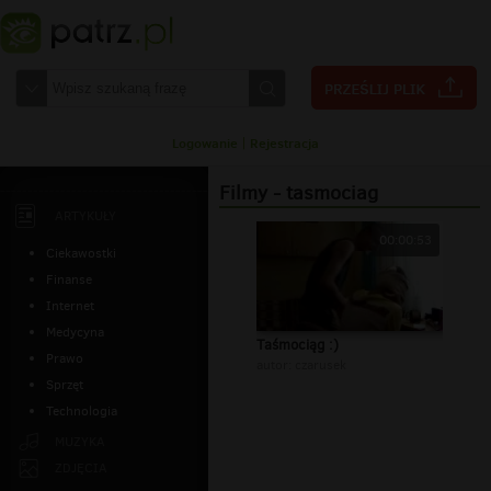
Logowanie
|
Rejestracja
Filmy - tasmociag
ARTYKUŁY
00:00:53
Ciekawostki
Finanse
Internet
Medycyna
Taśmociąg :)
Prawo
autor:
czarusek
Sprzęt
Technologia
MUZYKA
ZDJĘCIA