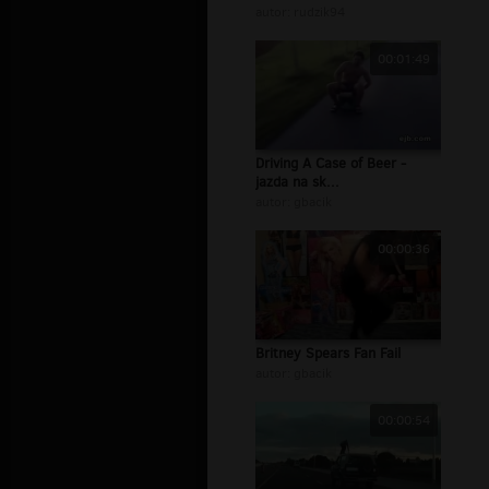
autor:
rudzik94
00:01:49
Driving A Case of Beer -
jazda na sk...
autor:
gbacik
00:00:36
Britney Spears Fan Fail
autor:
gbacik
00:00:54