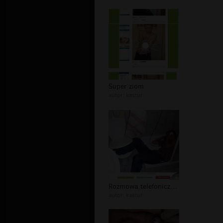
Super ziom
autor:
kastur
Rozmowa telefoniczna /// zdjęcie z n...
autor:
kastur