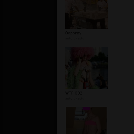
Odporny
autor:
kastur
WTF 092
autor:
kastur