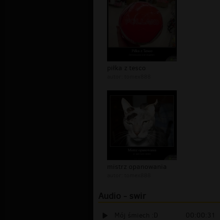
piłka z tesco
autor:
tomex888
mistrz opanowania
autor:
tomex888
Audio - swir
Mój śmiech :D
00:00:31