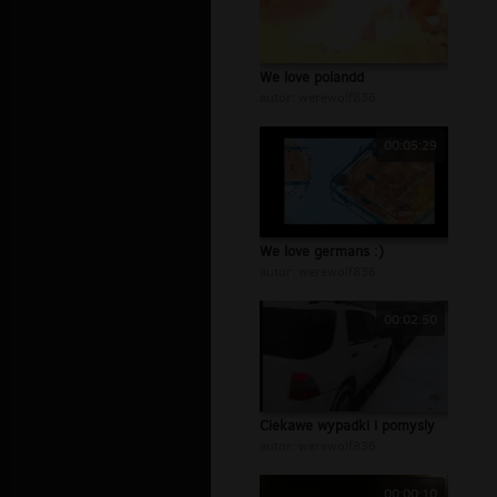
We love polandd
autor:
werewolf836
00:05:29
We love germans :)
autor:
werewolf836
00:02:50
Ciekawe wypadki i pomysly
autor:
werewolf836
00:00:10