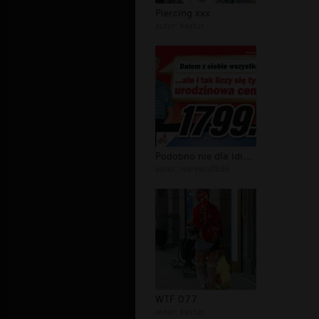
Piercing xxx
autor:
kastur
Podobno nie dla idiotow,hmm
autor:
werewolf836
WTF 077
autor:
kastur