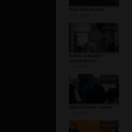
Ghost Rider on road
autor:
gbacik
00:00:20
Przepis na kanapki -
przeszkodził mu...
autor:
gbacik
00:00:28
jazda na krowie - suwałki
autor:
gbacik
00:00:59