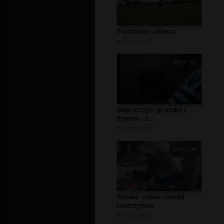
Puszczanie Latawca
autor:
gbacik
00:01:03
Głupi szczyl i gniazdko z
prądem - s...
autor:
gbacik
00:01:48
Dziadek bokser rozwalił
towarzystwo
autor:
gbacik