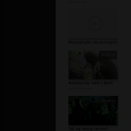
autor:
surtv
Materiał tylko dla dorosłych
00:00:31
Autentyczny Jozin z Bazin
autor:
czarusek
00:00:34
Tak się tańczy techno?