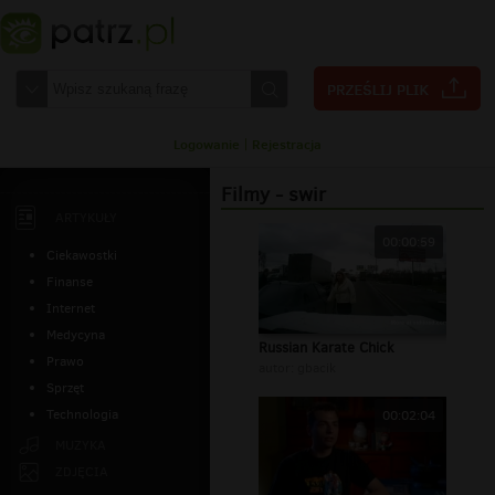
Logowanie
|
Rejestracja
Filmy - swir
ARTYKUŁY
00:00:59
Ciekawostki
Finanse
Internet
Medycyna
Russian Karate Chick
Prawo
autor:
gbacik
Sprzęt
Technologia
00:02:04
MUZYKA
ZDJĘCIA