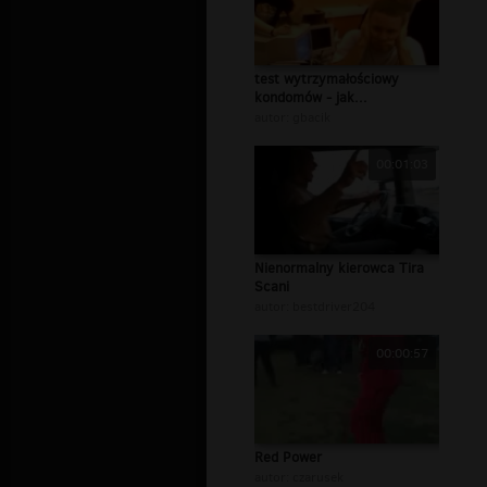
test wytrzymałościowy
kondomów - jak...
autor:
gbacik
00:01:03
Nienormalny kierowca Tira
Scani
autor:
bestdriver204
00:00:57
Red Power
autor:
czarusek