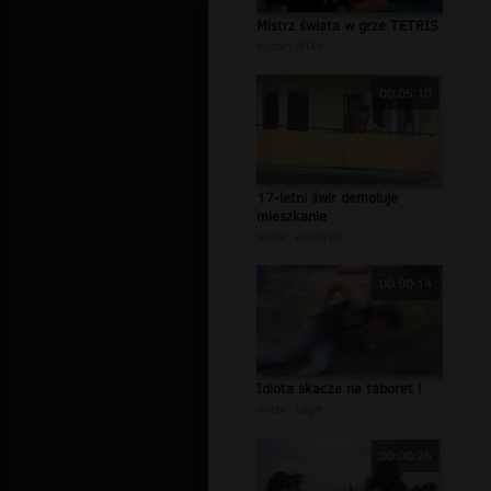
Mistrz świata w grze TETRIS
autor:
WiXa
00:05:10
17-letni świr demoluje
mieszkanie
autor:
evobrain
00:00:14
Idiota skacze na taboret !
autor:
cage
00:00:26