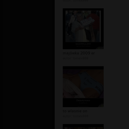
autor:
tomex888
majówka 2009 er
autor:
tomex888
to wlasnie on
autor:
tomex888