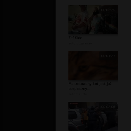
00:02:25
Zef Side
autor:
czarusek
00:01:27
Maltretowany kot jest już
bezpieczny...
autor:
surtv
00:02:06