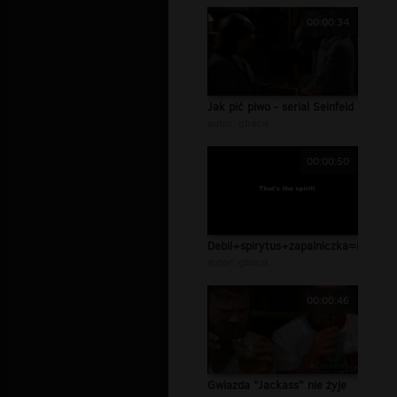
00:00:34
Jak pić piwo - serial Seinfeld
autor:
gbacik
00:00:50
Debil+spirytus+zapalniczka=FAIL
autor:
gbacik
00:00:46
Gwiazda "Jackass" nie żyje