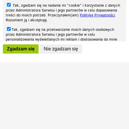
Tak, zgadzam się na nadanie mi "cookie" i korzystanie z danych
przez Administratora Serwisu i jego partnerów w celu dopasowania
treści do moich potrzeb. Przeczytałem(am)
Politykę Prywatności
.
Rozumiem ją i akceptuję.
Nasza strona internetowa używa plików cookies (tzw. ciasteczka) w celach
Tak, zgadzam się na przetwarzanie moich danych osobowych
statystycznych, reklamowych oraz funkcjonalnych. Dzięki nim możemy
przez Administratora Serwisu i jego partnerów w celu
indywidualnie dostosować stronę do twoich potrzeb. Każdy może zaakceptować
personalizowania wyświetlanych mi reklam i dostosowania do mnie
pliki cookies albo ma możliwość wyłączenia ich w przeglądarce, dzięki czemu nie
prezentowanych treści marketingowych. Przeczytałem(am)
Politykę
będą zbierane żadne informacje.
Zgadzam się
Nie zgadzam się
Prywatności
. Rozumiem ją i akceptuję.
Zapoznaj się z naszą polityką prywatności
Ok, rozumiem
Wyrażenie powyższych zgód jest dobrowolne i możesz je w dowolnym
momencie wycofać (na podstronie z
ustawieniami prywatności
),
odznaczając wybraną zgodę i klikając przycisk "nie zgadzam się", z
tym, że wycofanie zgody nie będzie miało wpływu na zgodność z
prawem przetwarzania na podstawie zgody, przed jej wycofaniem.
Patrz.pl
Strona główna
Regulamin
Polityka prywatności
Wszelkie prawa zastrzeżone © 2026 Patrz.pl