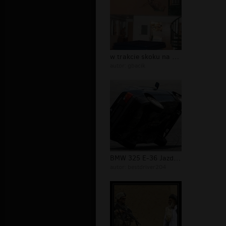
w trakcie skoku na materace
autor:
gbacik
BMW 325 E-36 Jazda na dwóch kołach
autor:
bestdriver204