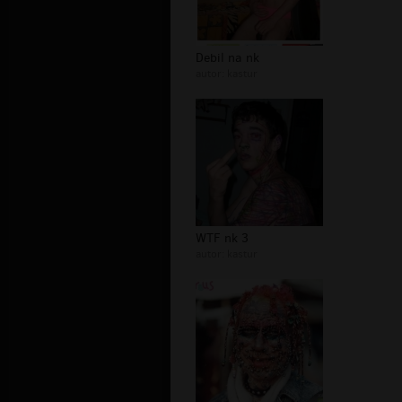
Debil na nk
autor:
kastur
WTF nk 3
autor:
kastur