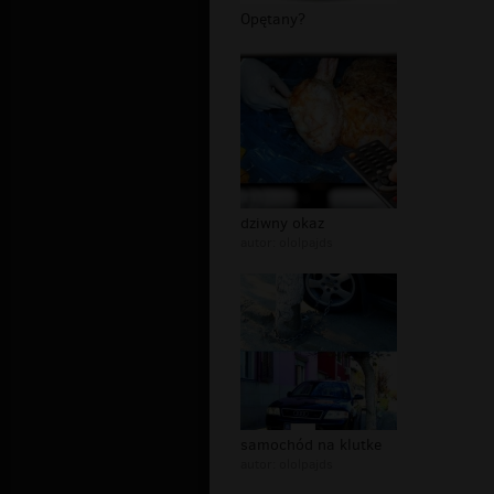
Opętany?
dziwny okaz
autor:
ololpajds
samochód na klutke
autor:
ololpajds