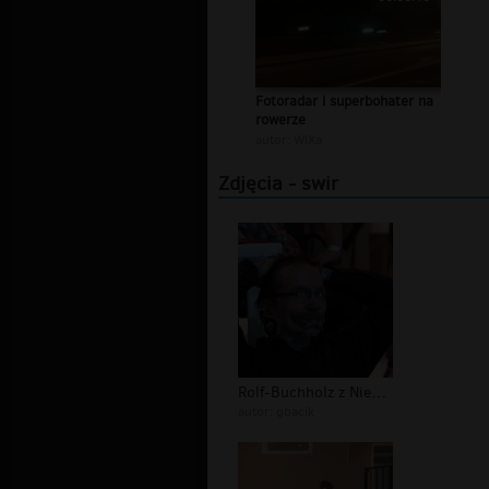
Fotoradar i superbohater na
rowerze
autor:
WiXa
Zdjęcia - swir
Rolf-Buchholz z Niemiec ma 453 kolcz...
autor:
gbacik