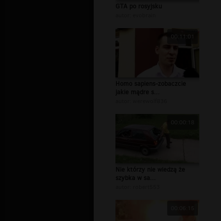
GTA po rosyjsku
autor:
evobrain
00:11:01
Homo sapiens-zobaczcie
jakie mądre s...
autor:
werewolf836
00:00:18
Nie którzy nie wiedzą że
szybka w sa...
autor:
robert553
00:06:15