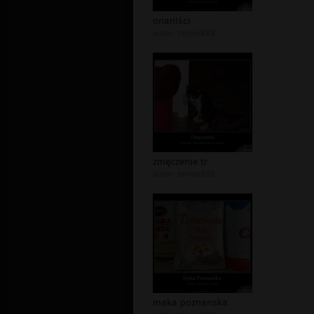
onaniści
autor:
tomex888
zmęczenie tr
autor:
tomex888
maka poznanska