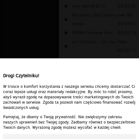
swir swirek Gr O
00:03:21
Myslovitz -Dla Ciebie cover XD
metal...
00:03:51
WSHH-Człowiek Świr
00:03:16
po 3 piwach ...vnc mix Tape
00:02:11
(18+) tylko dla dorosłych
00:00:54
Drogi Czytelniku!
depresja.
00:00:06
Wazzup!? TS"owy świr
00:01:22
W trosce o komfort korzystania z naszego serwisu chcemy dostarczać Ci
coraz lepsze usługi oraz materiały redakcyjne. By móc to robić prosimy,
abyś wyraził zgodę na dopasowywanie treści marketingowych do Twoich
zachowań w serwisie. Zgoda ta pozwoli nam częściowo finansować rozwój
świadczonych usług.
Pamiętaj, że dbamy o Twoją prywatność. Nie zwiększymy zakresu
naszych uprawnień bez Twojej zgody. Zadbamy również o bezpieczeństwo
Twoich danych. Wyrażoną zgodę możesz wycofać w każdej chwili.