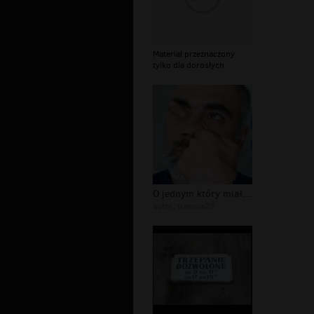
Materiał przeznaczony
tylko dla dorosłych
O jednym który miał palec
autor:
trawcia23