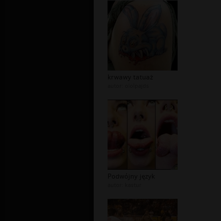
krwawy tatuaż
autor:
ololpajds
Podwójny język
autor:
kastur