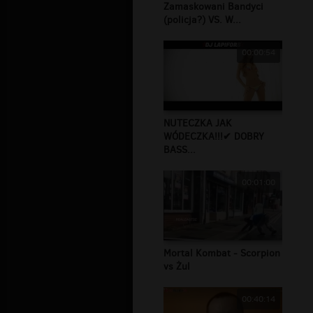
Zamaskowani Bandyci
(policja?) VS. W...
00:00:54
NUTECZKA JAK
WÓDECZKA!!!✔ DOBRY
BASS...
00:01:00
Mortal Kombat - Scorpion
vs Żul
00:40:14