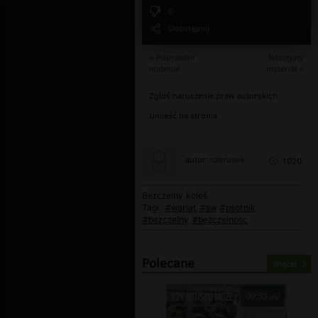
0
Udostępnij
« Poprzedni
Następny
materiał
materiał »
Zgłoś naruszenie praw autorskich
Umieść na stronie
czarusek
autor:
1020
Bezczelny koleś.
Tagi:
#wariat
#sw
#psotnik
#bezczelny
#bezczelnosc
Polecane
Więcej
00:33:20