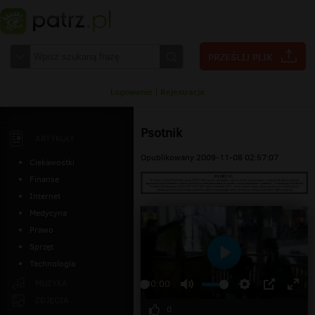
Logowanie
|
Rejestracja
Psotnik
ARTYKUŁY
Opublikowany 2009-11-08 02:57:07
Ciekawostki
Finanse
Internet
Medycyna
Prawo
Sprzęt
Technologia
Odtwarzaj
MUZYKA
00:00
ZDJĘCIA
0