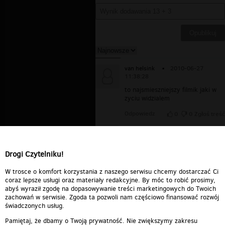
van helsink
▪
2010-06-27
11:38:28
to najsmieszniejszy filmik jaki w
zyciu widzialem
Odpowiedz
0
0
Zgłoś treść
marek1956
▪
2010-01-12
12:26:26
ŻENUJĄCE
Drogi Czytelniku!
Odpowiedz
0
0
Zgłoś treść
W trosce o komfort korzystania z naszego serwisu chcemy dostarczać Ci
coraz lepsze usługi oraz materiały redakcyjne. By móc to robić prosimy,
abyś wyraził zgodę na dopasowywanie treści marketingowych do Twoich
zachowań w serwisie. Zgoda ta pozwoli nam częściowo finansować rozwój
świadczonych usług.
Pamiętaj, że dbamy o Twoją prywatność. Nie zwiększymy zakresu