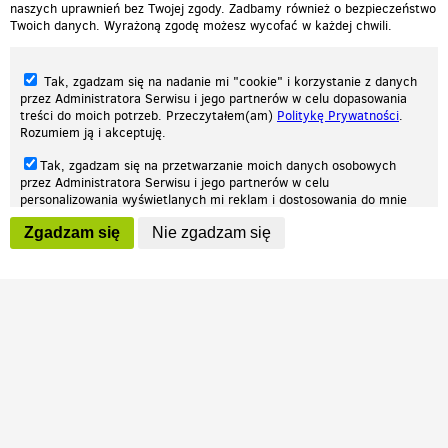
naszych uprawnień bez Twojej zgody. Zadbamy również o bezpieczeństwo
Twoich danych. Wyrażoną zgodę możesz wycofać w każdej chwili.
Tak, zgadzam się na nadanie mi "cookie" i korzystanie z danych
przez Administratora Serwisu i jego partnerów w celu dopasowania
treści do moich potrzeb. Przeczytałem(am)
Politykę Prywatności
.
Rozumiem ją i akceptuję.
Nasza strona internetowa używa plików cookies (tzw. ciasteczka) w celach
Tak, zgadzam się na przetwarzanie moich danych osobowych
statystycznych, reklamowych oraz funkcjonalnych. Dzięki nim możemy
przez Administratora Serwisu i jego partnerów w celu
indywidualnie dostosować stronę do twoich potrzeb. Każdy może zaakceptować
personalizowania wyświetlanych mi reklam i dostosowania do mnie
pliki cookies albo ma możliwość wyłączenia ich w przeglądarce, dzięki czemu nie
prezentowanych treści marketingowych. Przeczytałem(am)
Politykę
będą zbierane żadne informacje.
Zgadzam się
Nie zgadzam się
Prywatności
. Rozumiem ją i akceptuję.
Zapoznaj się z naszą polityką prywatności
Ok, rozumiem
Wyrażenie powyższych zgód jest dobrowolne i możesz je w dowolnym
momencie wycofać (na podstronie z
ustawieniami prywatności
),
odznaczając wybraną zgodę i klikając przycisk "nie zgadzam się", z
tym, że wycofanie zgody nie będzie miało wpływu na zgodność z
prawem przetwarzania na podstawie zgody, przed jej wycofaniem.
Patrz.pl