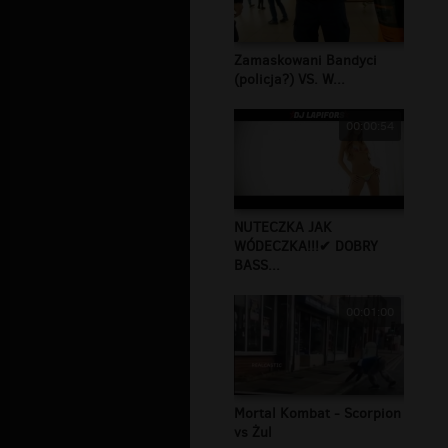
Zamaskowani Bandyci
(policja?) VS. W...
00:00:54
NUTECZKA JAK
WÓDECZKA!!!✔ DOBRY
BASS...
00:01:00
Mortal Kombat - Scorpion
vs Żul