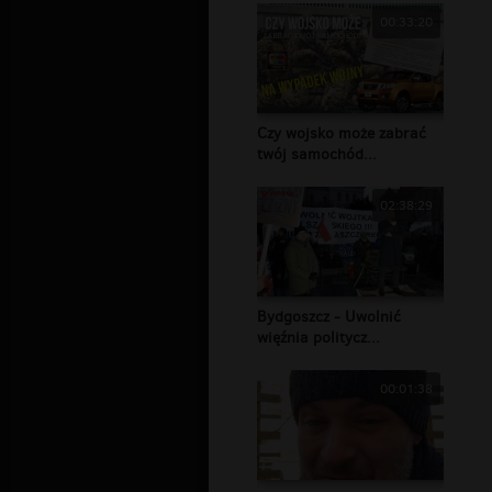
00:33:20
Czy wojsko może zabrać
twój samochód...
02:38:29
Bydgoszcz - Uwolnić
więźnia politycz...
00:01:38