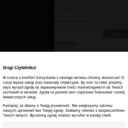
Juror
▪
2012-05-28 11:43:08
Od lat, ten sam poziom
strażackiej remizy.
Drogi Czytelniku!
Odpowiedz
0
0
Zgłoś treść
W trosce o komfort korzystania z naszego serwisu chcemy dostarczać Ci
coraz lepsze usługi oraz materiały redakcyjne. By móc to robić prosimy,
abyś wyraził zgodę na dopasowywanie treści marketingowych do Twoich
zachowań w serwisie. Zgoda ta pozwoli nam częściowo finansować rozwój
świadczonych usług.
Pamiętaj, że dbamy o Twoją prywatność. Nie zwiększymy zakresu
naszych uprawnień bez Twojej zgody. Zadbamy również o bezpieczeństwo
Twoich danych. Wyrażoną zgodę możesz wycofać w każdej chwili.