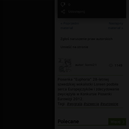
0
Udostępnij
« Poprzedni
Następny
materiał
materiał »
Zgłoś naruszenie praw autorskich
Umieść na stronie
kami21
autor:
1149
Piosenka "Euphoria" 28-letniej
szwedzkiej wokalistki Loreen podbiła
serca Europejczyków i zdecydowanie
zwyciężyła w Konkursie Piosenki
Eurowizji 2012.
Tagi:
#wygrala
#szwecja
#eurowizje
Polecane
Więcej