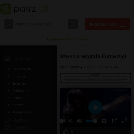
Logowanie
|
Rejestracja
Szwecja wygrała Eurowizję!
ARTYKUŁY
Opublikowany 2012-05-27 11:28:47
Ciekawostki
Finanse
Internet
Medycyna
Prawo
Sprzęt
Technologia
Odtwarzaj
MUZYKA
00:00
ZDJĘCIA
0