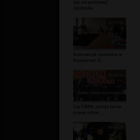
Jak nie podrywać
dziołchów
01:17:15
Interwencja społeczna w
Kuratorium O...
00:26:45
Czy FIRMA policja łamie
prawa człowi...
00:04:12