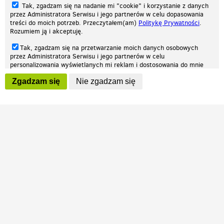
Tak, zgadzam się na nadanie mi "cookie" i korzystanie z danych
przez Administratora Serwisu i jego partnerów w celu dopasowania
treści do moich potrzeb. Przeczytałem(am)
Politykę Prywatności
.
Rozumiem ją i akceptuję.
Nasza strona internetowa używa plików cookies (tzw. ciasteczka) w celach
Tak, zgadzam się na przetwarzanie moich danych osobowych
statystycznych, reklamowych oraz funkcjonalnych. Dzięki nim możemy
przez Administratora Serwisu i jego partnerów w celu
indywidualnie dostosować stronę do twoich potrzeb. Każdy może zaakceptować
personalizowania wyświetlanych mi reklam i dostosowania do mnie
pliki cookies albo ma możliwość wyłączenia ich w przeglądarce, dzięki czemu nie
prezentowanych treści marketingowych. Przeczytałem(am)
Politykę
będą zbierane żadne informacje.
Zgadzam się
Nie zgadzam się
Prywatności
. Rozumiem ją i akceptuję.
Zapoznaj się z naszą polityką prywatności
Ok, rozumiem
Wyrażenie powyższych zgód jest dobrowolne i możesz je w dowolnym
momencie wycofać (na podstronie z
ustawieniami prywatności
),
odznaczając wybraną zgodę i klikając przycisk "nie zgadzam się", z
tym, że wycofanie zgody nie będzie miało wpływu na zgodność z
prawem przetwarzania na podstawie zgody, przed jej wycofaniem.
Patrz.pl
Strona główna
Regulamin
Polityka prywatności
Wszelkie prawa zastrzeżone © 2026 Patrz.pl