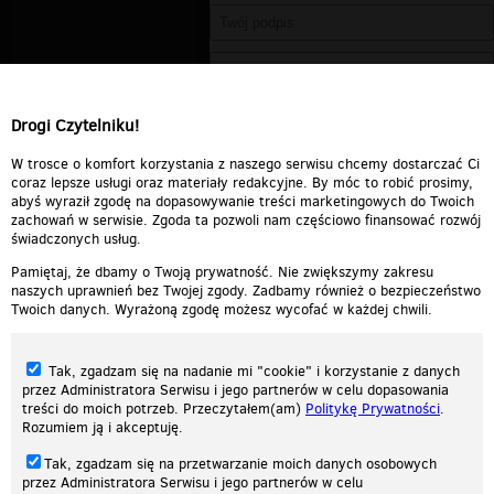
Drogi Czytelniku!
W trosce o komfort korzystania z naszego serwisu chcemy dostarczać Ci
coraz lepsze usługi oraz materiały redakcyjne. By móc to robić prosimy,
abyś wyraził zgodę na dopasowywanie treści marketingowych do Twoich
zachowań w serwisie. Zgoda ta pozwoli nam częściowo finansować rozwój
świadczonych usług.
Pamiętaj, że dbamy o Twoją prywatność. Nie zwiększymy zakresu
naszych uprawnień bez Twojej zgody. Zadbamy również o bezpieczeństwo
Twoich danych. Wyrażoną zgodę możesz wycofać w każdej chwili.
Tak, zgadzam się na nadanie mi "cookie" i korzystanie z danych
przez Administratora Serwisu i jego partnerów w celu dopasowania
treści do moich potrzeb. Przeczytałem(am)
Politykę Prywatności
.
Rozumiem ją i akceptuję.
Nasza strona internetowa używa plików cookies (tzw. ciasteczka) w celach
Tak, zgadzam się na przetwarzanie moich danych osobowych
statystycznych, reklamowych oraz funkcjonalnych. Dzięki nim możemy
przez Administratora Serwisu i jego partnerów w celu