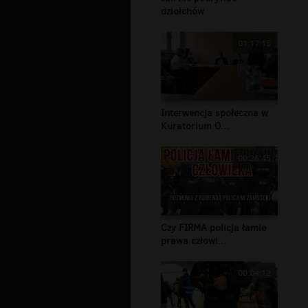
dziołchów
01:17:15
Interwencja społeczna w
Kuratorium O...
00:26:45
Czy FIRMA policja łamie
prawa człowi...
00:04:12