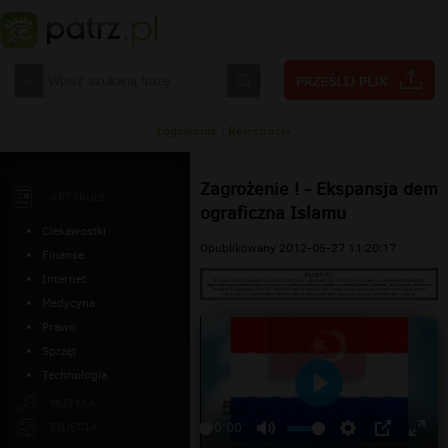
Logowanie
|
Rejestracja
Zagrożenie ! - Ekspansja dem
ARTYKUŁY
ograficzna Islamu
Ciekawostki
Opublikowany 2012-05-27 11:20:17
Finanse
Internet
Medycyna
Prawo
Sprzęt
Technologia
Odtwarzaj
MUZYKA
ZDJĘCIA
00:00