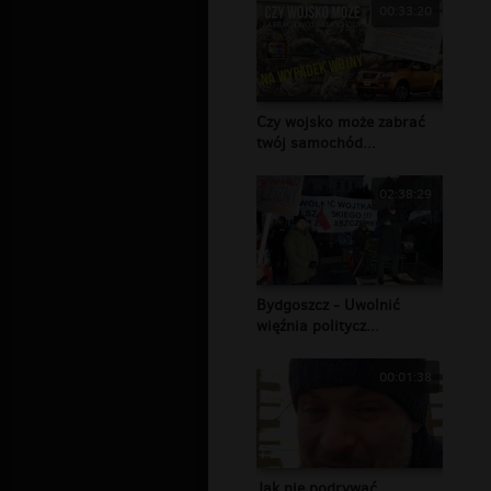
00:33:20
Czy wojsko może zabrać
twój samochód...
02:38:29
Bydgoszcz - Uwolnić
więźnia politycz...
00:01:38
Jak nie podrywać