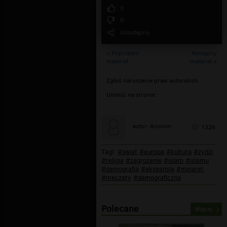
0
0
Udostępnij
« Poprzedni
Następny
materiał
materiał »
Zgłoś naruszenie praw autorskich
Umieść na stronie
autor: Anonim
1326
Tagi:
#swiat
#europa
#kultura
#zydzi
#religia
#zagrozenie
#islam
#islamu
#demografia
#ekspansja
#minaret
#meczety
#demograficzna
Polecane
Więcej