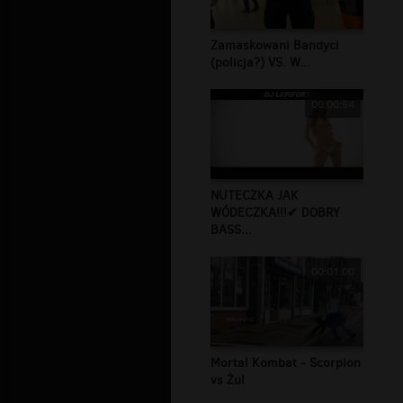
Zamaskowani Bandyci
(policja?) VS. W...
00:00:54
NUTECZKA JAK
WÓDECZKA!!!✔ DOBRY
BASS...
00:01:00
Mortal Kombat - Scorpion
vs Żul