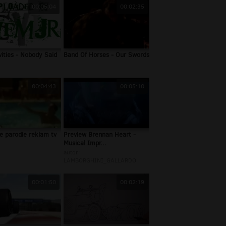
00:05:04
00:02:35
ivities - Nobody Said
Band Of Horses - Our Swords
.
00:04:43
00:05:10
e parodie reklam tv
Preview Brennan Heart -
Musical Impr...
autor:
LAMBORGHINI_GALLARDO
00:01:50
00:02:19