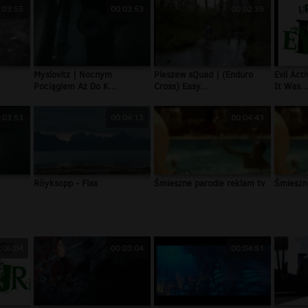
:03:55
00:03:53
00:02:39
Myslovitz | Nocnym
Pleszew sQuad | (Enduro
Evil Act
Pociągiem Aż Do K...
Cross) Easy...
It Was..
:03:53
00:04:13
00:04:43
Röyksopp - Flax
Śmieszne parodie reklam tv
Śmieszn
:05:04
00:03:04
00:04:51