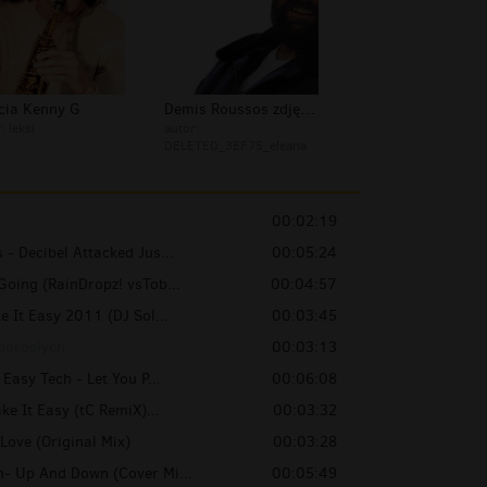
cia Kenny G
Demis Roussos zdjęcia
r:
leksi
autor:
DELETED_3EF75_eleana
00:02:19
- Decibel Attacked Jus...
00:05:24
Going (RainDropz! vsTob...
00:04:57
e It Easy 2011 (DJ Sol...
00:03:45
 dorosłych
00:03:13
 Easy Tech - Let You P...
00:06:08
ke It Easy (tC RemiX)...
00:03:32
Love (Original Mix)
00:03:28
- Up And Down (Cover Mi...
00:05:49