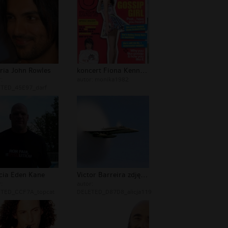
ria John Rowles
koncert Fiona Kennedy
:
autor:
monika1982
TED_45E97_darf
ęcia Eden Kane
Victor Barreira zdjęcia
:
autor:
TED_CCF7A_topcat
DELETED_D87D8_alicja119