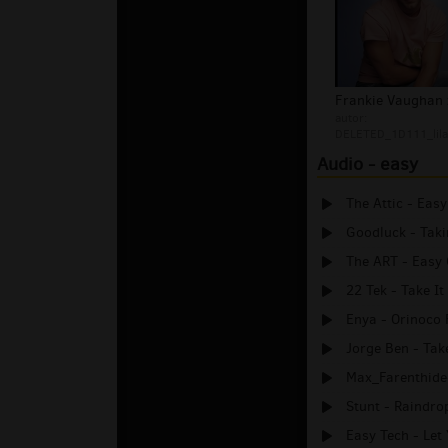
autor:
DELETED_1D111_lila
Audio - easy
The Attic - Easy
Goodluck - Taki
The ART - Easy 
22 Tek - Take It
Enya - Orinoco 
Jorge Ben - Take
Max_Farenthide
Stunt - Raindro
Easy Tech - Let