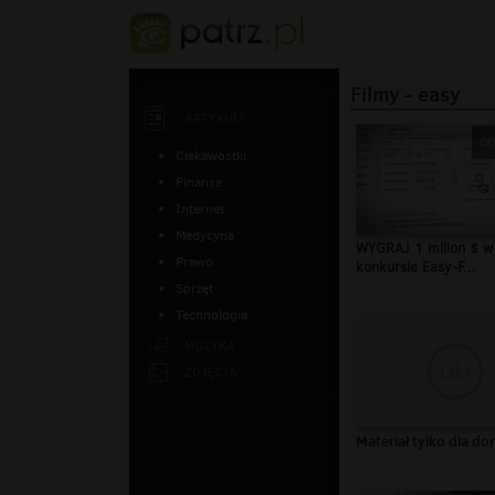
Filmy - easy
ARTYKUŁY
00
Ciekawostki
Finanse
Internet
Medycyna
WYGRAJ 1 milion $ w
Prawo
konkursie Easy-F...
Sprzęt
Technologia
MUZYKA
ZDJĘCIA
Materiał tylko dla do