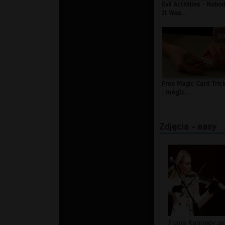
Evil Activities - Nobo
It Was...
00
Free Magic Card Tric
: mAgIc...
Zdjęcia - easy
Fiona Kennedy ze