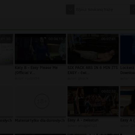
:01:30
00:04:15
00:07:41
Katy B - Easy Please Me
SIX PACK ABS IN 6 MIN ITS
Lockerz
(Official V...
EASY - ćwi...
Downloa
autor:
rudzik94
autor:
gbacik
autor:
mo
00:02:32
rosłych
Materiał tylko dla dorosłych
Easy A - zwiastun
Easy A 
autor:
smugiel123
autor:
j2