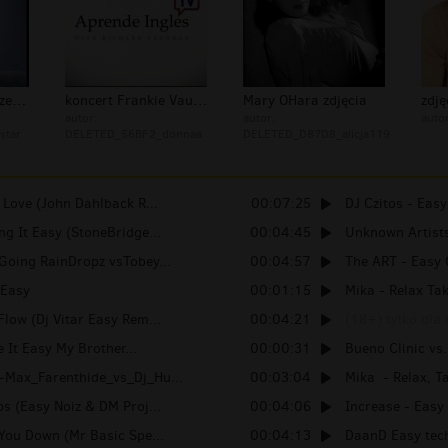
Frankie Vaughan zespół
koncert Frankie Vaughan
Mary OHara zdjęcia
zdję
autor:
autor:
auto
star
DELETED_56BF2_donnaa
DELETED_D87D8_alicja119
 Love (John Dahlback R...
00:07:25
DJ Czitos - Easy
ng It Easy (StoneBridge...
00:04:45
Unknown Artists 
Going RainDropz vsTobey...
00:04:57
The ART - Easy 
 Easy
00:01:15
Mika - Relax Tak
Flow (Dj Vitar Easy Rem...
00:04:21
(18+) tylko dla
 It Easy My Brother...
00:00:31
Bueno Clinic vs.
-Max_Farenthide_vs_Dj_Hu...
00:03:04
Mika - Relax, Ta
ps (Easy Noiz & DM Proj...
00:04:06
Increase - Easy 
 You Down (Mr Basic Spe...
00:04:13
DaanD Easy tech