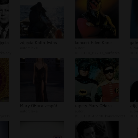
jęcia
zdjęcia Kalin Twins
koncert Eden Kane
gale
autor:
leksi
autor:
autor
kalady
DELETED_B77D7_surfistka
DELE
Mary OHara zespół
tapety Mary OHara
zdj
autor:
leksi
autor:
autor
cja119
DELETED_A6118_konrad5121
DELE