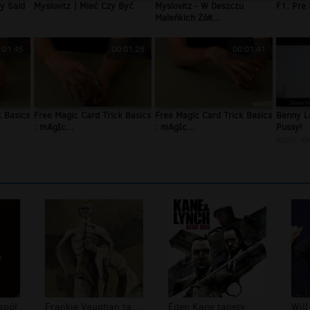
dy Said
Myslovitz | Mieć Czy Być
Myslovitz - W Deszczu
F1: Pre
Maleńkich Żółt...
:01:45
00:01:28
00:01:41
k Basics
Free Magic Card Trick Basics
Free Magic Card Trick Basics
Benny La
: mAgIc...
: mAgIc...
Pussy!
autor:
dw
spół
Frankie Vaughan tapety
Eden Kane tapety
Will