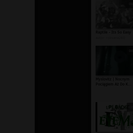
00
Raptile - Its So Easy
autor:
roksana260
00
Myslovitz | Nocnym
Pociągiem Aż Do K...
00