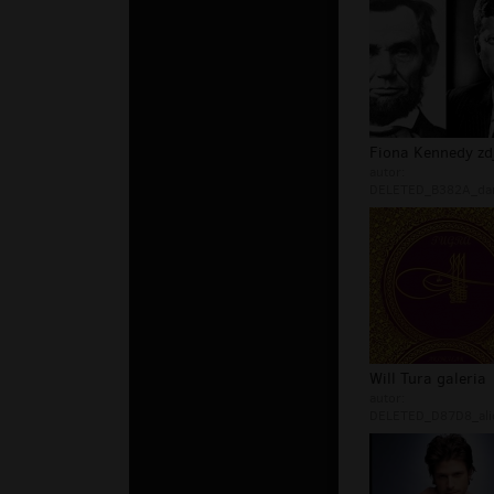
Fiona Kennedy zd
autor:
DELETED_B382A_dar
Will Tura galeria
autor:
DELETED_D87D8_ali