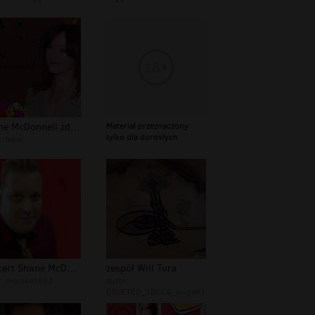
Shane McDonnell zdjęcia
Materiał przeznaczony
tylko dla dorosłych
r:
leksi
koncert Shane McDonnell
zespół Will Tura
r:
monika1982
autor:
DELETED_1BCC6_awgan1