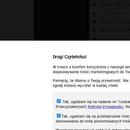
Stay & Play - Th
(18+) tylko dla
Deer Tick - Eas
Dj Cargo Pres. K
(18+) tylko dla
David Gray - It
Drogi Czytelniku!
W trosce o komfort korzystania z naszego ser
dopasowywanie treści marketingowych do Two
Pamiętaj, że dbamy o Twoją prywatność. Nie
zgodę możesz wycofać w każdej chwili.
Tak, zgadzam się na nadanie mi "cookie"
Przeczytałem(am)
Politykę Prywatności
. R
Tak, zgadzam się na przetwarzanie moic
dostosowania do mnie prezentowanych tre