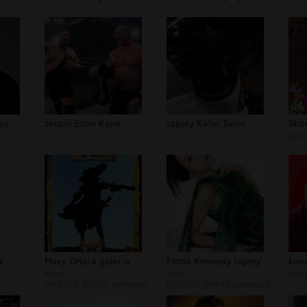
galeria Frankie Vaughan
zespół Eden Kane
tapety Kalin Twins
auto
y
Mary OHara galeria
Fiona Kennedy tapety
autor:
autor:
auto
DELETED_B382A_darkalady
DELETED_BBAB3_piotras20