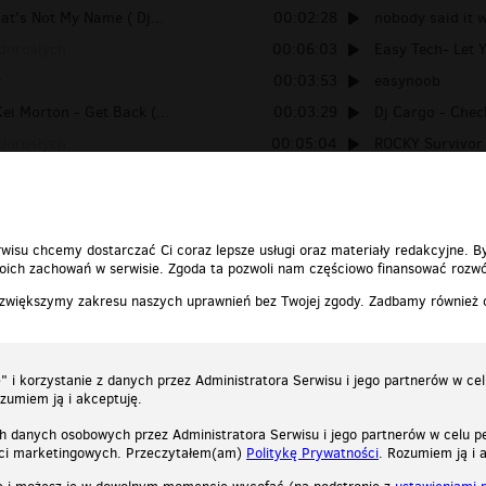
at's Not My Name ( Dj...
00:02:28
nobody said it wa
 dorosłych
00:06:03
Easy Tech- Let 
y
00:03:53
easynoob
ei Morton - Get Back (...
00:03:29
Dj Cargo - Check
 dorosłych
00:05:04
ROCKY Survivor
's Not Easy To Be Me
00:03:42
Evil Activities 
wisu chcemy dostarczać Ci coraz lepsze usługi oraz materiały redakcyjne. B
ich zachowań w serwisie. Zgoda ta pozwoli nam częściowo finansować rozwó
 zwiększymy zakresu naszych uprawnień bez Twojej zgody. Zadbamy również
 i korzystanie z danych przez Administratora Serwisu i jego partnerów w ce
ozumiem ją i akceptuję.
h danych osobowych przez Administratora Serwisu i jego partnerów w celu pe
ści marketingowych. Przeczytałem(am)
Politykę Prywatności
. Rozumiem ją i 