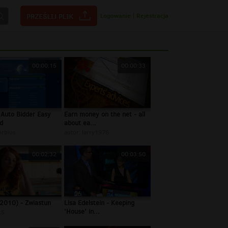
Logowanie
|
Rejestracja
00:00:15
00:00:33
 Auto Bidder Easy
Earn money on the net - all
d
about ea...
rbius
autor:
larry1976
00:02:32
00:03:50
(2010) - Zwiastun
Lisa Edelstein - Keeping
'House' in...
k5