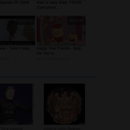
 Spanish GP 2009
How to easy draw- TRUCK
(Caricature...
00:05:32
00:03:39
va - Take it easy,
Happy Tree Friends - Easy
For You to...
azlote
autor:
zenek_kapusta
 Tura zdjęcia
zdjęcia John Rowles