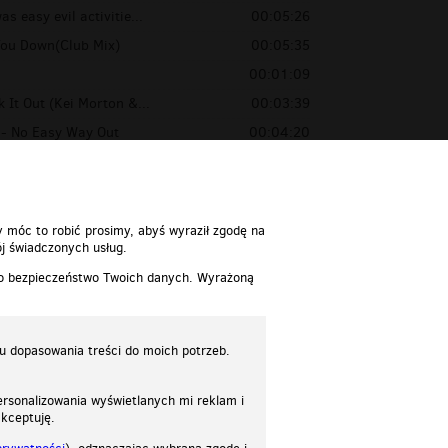
s easy evil activitie...
00:05:26
You Down(Club Mix)
00:05:35
00:01:09
 It Out (Kei Morton &...
00:03:39
 - No Easy Way Out
00:04:20
- Nobody Said It Was E...
00:04:23
y móc to robić prosimy, abyś wyraził zgodę na
j świadczonych usług.
 o bezpieczeństwo Twoich danych. Wyrażoną
lu dopasowania treści do moich potrzeb.
rsonalizowania wyświetlanych mi reklam i
akceptuję.