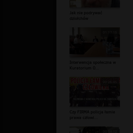
Jak nie podrywać
dziołchów
01:17:15
Interwencja społeczna w
Kuratorium O...
00:26:45
Czy FIRMA policja łamie
prawa człowi...
00:04:12