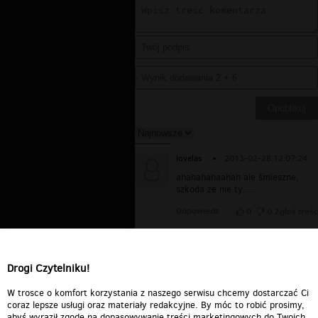
lovelas
▪
2013-02-28 12:07:24
ahahahahaahah ale śmieszne,
szkoda że nie ty.....
Odpowiedz
0
0
Zgłoś treść
magda
▪
2012-01-30 11:37:02
hhhahahahahahhhahaha szkoda
ze to manekiny hahahhahahhah
Drogi Czytelniku!
Odpowiedz
0
0
Zgłoś treść
W trosce o komfort korzystania z naszego serwisu chcemy dostarczać Ci
coraz lepsze usługi oraz materiały redakcyjne. By móc to robić prosimy,
abyś wyraził zgodę na dopasowywanie treści marketingowych do Twoich