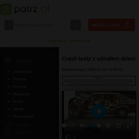
Logowanie
|
Rejestracja
Crash testy z udziałem dzieci
ARTYKUŁY
Opublikowany 2009-03-30 22:09:52
Ciekawostki
Finanse
Internet
Medycyna
Prawo
Sprzęt
Technologia
Odtwarzaj
MUZYKA
00:00
ZDJĘCIA
0