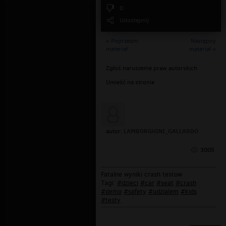
0
Udostępnij
« Poprzedni
Następny
materiał
materiał »
Zgłoś naruszenie praw autorskich
Umieść na stronie
LAMBORGHINI_GALLARDO
autor:
3005
Fatalne wyniki crash testow
Tagi:
#dzieci
#car
#seat
#crash
#demo
#safety
#udzialem
#kids
#testy