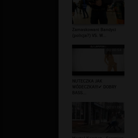
Zamaskowani Bandyci
(policja?) VS. W...
00:00:54
NUTECZKA JAK
WÓDECZKA!!!✔ DOBRY
BASS...
00:01:00