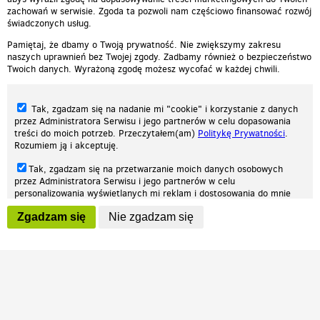
zachowań w serwisie. Zgoda ta pozwoli nam częściowo finansować rozwój
świadczonych usług.
Pamiętaj, że dbamy o Twoją prywatność. Nie zwiększymy zakresu
naszych uprawnień bez Twojej zgody. Zadbamy również o bezpieczeństwo
Twoich danych. Wyrażoną zgodę możesz wycofać w każdej chwili.
Tak, zgadzam się na nadanie mi "cookie" i korzystanie z danych
przez Administratora Serwisu i jego partnerów w celu dopasowania
treści do moich potrzeb. Przeczytałem(am)
Politykę Prywatności
.
Rozumiem ją i akceptuję.
Nasza strona internetowa używa plików cookies (tzw. ciasteczka) w celach
Tak, zgadzam się na przetwarzanie moich danych osobowych
statystycznych, reklamowych oraz funkcjonalnych. Dzięki nim możemy
przez Administratora Serwisu i jego partnerów w celu
indywidualnie dostosować stronę do twoich potrzeb. Każdy może zaakceptować
personalizowania wyświetlanych mi reklam i dostosowania do mnie
pliki cookies albo ma możliwość wyłączenia ich w przeglądarce, dzięki czemu nie
prezentowanych treści marketingowych. Przeczytałem(am)
Politykę
będą zbierane żadne informacje.
Zgadzam się
Nie zgadzam się
Prywatności
. Rozumiem ją i akceptuję.
Zapoznaj się z naszą polityką prywatności
Ok, rozumiem
Wyrażenie powyższych zgód jest dobrowolne i możesz je w dowolnym
momencie wycofać (na podstronie z
ustawieniami prywatności
),
odznaczając wybraną zgodę i klikając przycisk "nie zgadzam się", z
tym, że wycofanie zgody nie będzie miało wpływu na zgodność z
prawem przetwarzania na podstawie zgody, przed jej wycofaniem.