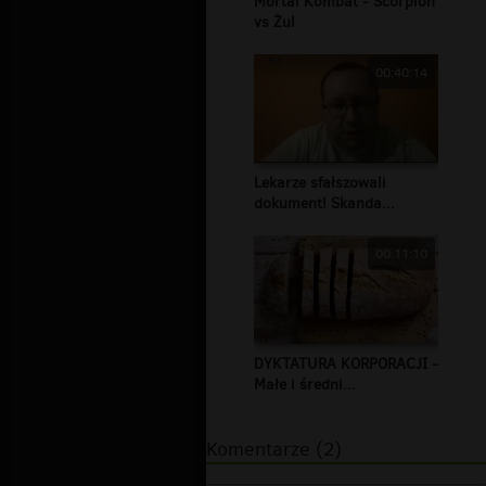
Mortal Kombat - Scorpion
vs Żul
00:40:14
Lekarze sfałszowali
dokument! Skanda...
00:11:10
DYKTATURA KORPORACJI -
Małe i średni...
Komentarze (2)