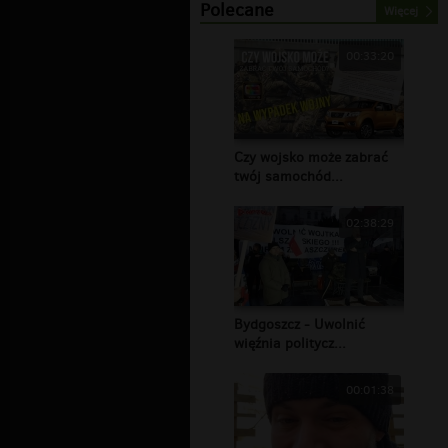
Polecane
Więcej
00:33:20
Czy wojsko może zabrać
twój samochód...
02:38:29
Bydgoszcz - Uwolnić
więźnia politycz...
00:01:38