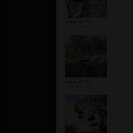
czarnobyl 20
autor:
doctus123
czarnobyl 19
autor:
doctus123