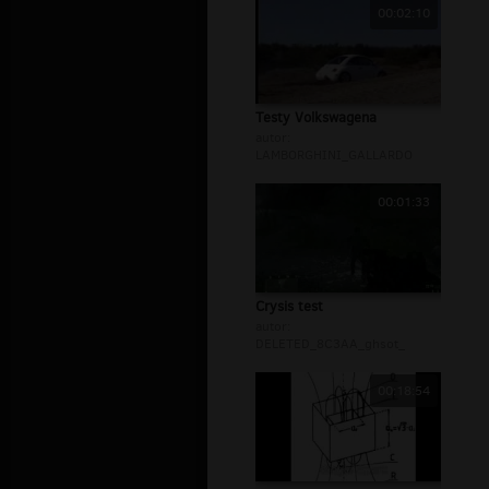
00:02:10
Testy Volkswagena
autor:
LAMBORGHINI_GALLARDO
00:01:33
Crysis test
autor:
DELETED_8C3AA_ghsot_
00:18:54