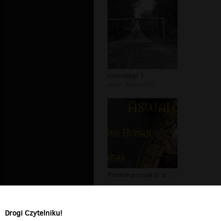
czarnobyl 1
autor:
doctus123
Piotrze prosze ci zrob mi te choletn...
Audio - testy
Drogi Czytelniku!
Korea - testy rakiet (IAR)