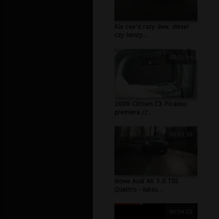
Kia cee'd razy dwa: diesel
czy benzy...
00:02:34
2009 Citroen C3 Picasso:
premiera //...
00:03:39
Nowe Audi A6 3.0 TDI
Quattro - luksu...
00:04:52