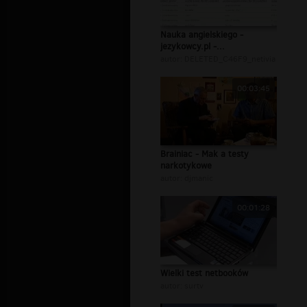
Nauka angielskiego -
jezykowcy.pl -...
autor:
DELETED_C46F9_netivia
00:03:45
Brainiac - Mak a testy
narkotykowe
autor:
djmanic
00:01:28
Wielki test netbooków
autor:
surtv