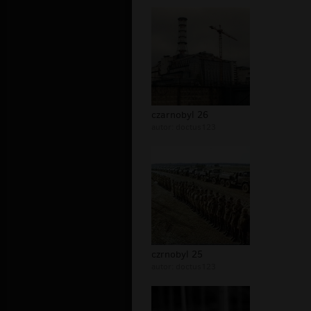
czarnobyl 26
autor:
doctus123
czrnobyl 25
autor:
doctus123