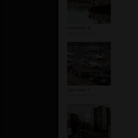
czarnobyl 8
autor:
doctus123
czarnobyl 7
autor:
doctus123