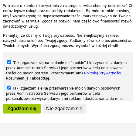
00:00:33
W trosce o komfort korzystania z naszego serwisu chcemy dostarczać Ci
coraz lepsze usługi oraz materiały redakcyjne. By móc to robić prosimy,
abyś wyraził zgodę na dopasowywanie treści marketingowych do Twoich
zachowań w serwisie. Zgoda ta pozwoli nam częściowo finansować rozwój
świadczonych usług.
Pamiętaj, że dbamy o Twoją prywatność. Nie zwiększymy zakresu
naszych uprawnień bez Twojej zgody. Zadbamy również o bezpieczeństwo
Twoich danych. Wyrażoną zgodę możesz wycofać w każdej chwili.
Tak, zgadzam się na nadanie mi "cookie" i korzystanie z danych
przez Administratora Serwisu i jego partnerów w celu dopasowania
treści do moich potrzeb. Przeczytałem(am)
Politykę Prywatności
.
Rozumiem ją i akceptuję.
Nasza strona internetowa używa plików cookies (tzw. ciasteczka) w celach
Tak, zgadzam się na przetwarzanie moich danych osobowych
statystycznych, reklamowych oraz funkcjonalnych. Dzięki nim możemy
przez Administratora Serwisu i jego partnerów w celu
indywidualnie dostosować stronę do twoich potrzeb. Każdy może zaakceptować
personalizowania wyświetlanych mi reklam i dostosowania do mnie
pliki cookies albo ma możliwość wyłączenia ich w przeglądarce, dzięki czemu nie
prezentowanych treści marketingowych. Przeczytałem(am)
Politykę
będą zbierane żadne informacje.
Zgadzam się
Nie zgadzam się
Prywatności
. Rozumiem ją i akceptuję.
Zapoznaj się z naszą polityką prywatności
Ok, rozumiem
Wyrażenie powyższych zgód jest dobrowolne i możesz je w dowolnym
momencie wycofać (na podstronie z
ustawieniami prywatności
),
odznaczając wybraną zgodę i klikając przycisk "nie zgadzam się", z
tym, że wycofanie zgody nie będzie miało wpływu na zgodność z