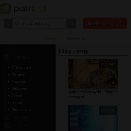
Logowanie
|
Rejestracja
Filmy - testy
ARTYKUŁY
00:07:42
Ciekawostki
Finanse
Internet
Medycyna
Wojciech Cejrowski - System
Prawo
emerytal...
Sprzęt
Technologia
00:05:46
MUZYKA
ZDJĘCIA