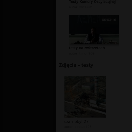
Testy Komory Oscylacujnej
autor:
wiesium
00:03:16
testy na zwierzetach
autor:
timon909
Zdjęcia - testy
czarnobyl 27
autor:
doctus123