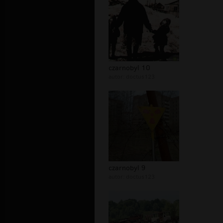
czarnobyl 10
autor:
doctus123
czarnobyl 9
autor:
doctus123