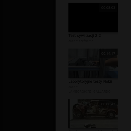
00:08:03
Test cywilizacji 2.2
autor:
serfdemo
00:14:17
Laborytoryjne testy Nokii
autor:
LAMBORGHINI_GALLARDO
00:00:43