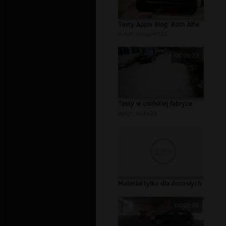
Testy Apple Blog: Roth Alfie
autor:
smugiel123
00:00:22
Testy w chińskiej fabryce
autor:
siuks24
Materiał tylko dla dorosłych
00:02:03