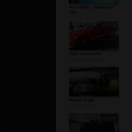
Max Kolonko - Edukacja w
USA
00:01:12
Testy na hamownii
autor:
bestdriver204
00:01:19
Miejskie Kręgle
autor:
andreika
00:05:08