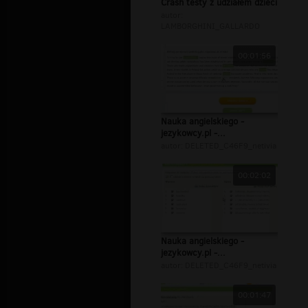
Crash testy z udziałem dzieci
autor:
LAMBORGHINI_GALLARDO
00:01:56
Nauka angielskiego -
jezykowcy.pl -...
autor:
DELETED_C46F9_netivia
00:02:02
Nauka angielskiego -
jezykowcy.pl -...
autor:
DELETED_C46F9_netivia
00:01:47