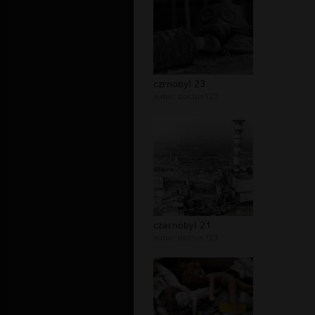
czrnobyl 23
autor:
doctus123
czarnobyl 21
autor:
doctus123