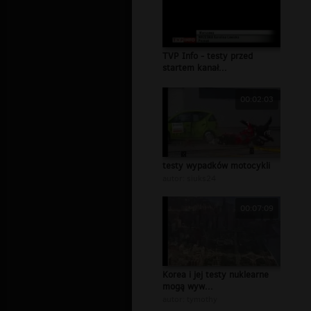
TVP Info - testy przed
startem kanał...
00:02:03
testy wypadków motocykli
autor:
siuks24
00:07:09
Korea i jej testy nuklearne
mogą wyw...
autor:
tymothy