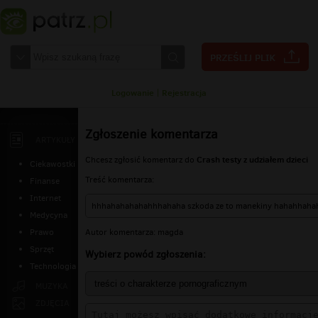
Logowanie
|
Rejestracja
Zgłoszenie komentarza
ARTYKUŁY
Crash testy z udziałem dzieci
Chcesz zgłosić komentarz do
Ciekawostki
Treść komentarza:
Finanse
Internet
hhhahahahahahhhahaha szkoda ze to manekiny hahahhaha
Medycyna
Autor komentarza: magda
Prawo
Sprzęt
Wybierz powód zgłoszenia:
Technologia
MUZYKA
ZDJĘCIA