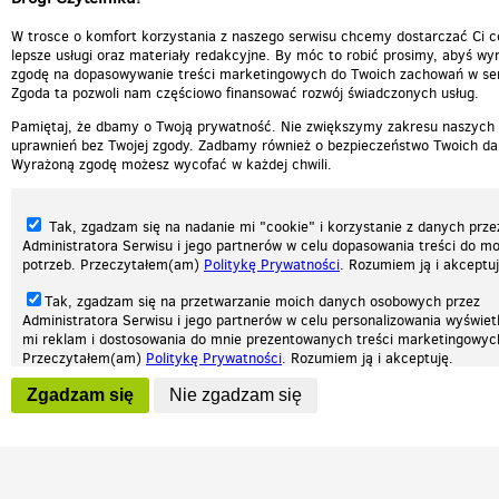
W trosce o komfort korzystania z naszego serwisu chcemy dostarczać Ci c
lepsze usługi oraz materiały redakcyjne. By móc to robić prosimy, abyś wyr
zgodę na dopasowywanie treści marketingowych do Twoich zachowań w ser
Zgoda ta pozwoli nam częściowo finansować rozwój świadczonych usług.
Pamiętaj, że dbamy o Twoją prywatność. Nie zwiększymy zakresu naszych
uprawnień bez Twojej zgody. Zadbamy również o bezpieczeństwo Twoich da
Wyrażoną zgodę możesz wycofać w każdej chwili.
Tak, zgadzam się na nadanie mi "cookie" i korzystanie z danych prze
Administratora Serwisu i jego partnerów w celu dopasowania treści do mo
potrzeb. Przeczytałem(am)
Politykę Prywatności
. Rozumiem ją i akceptuj
Tak, zgadzam się na przetwarzanie moich danych osobowych przez
Administratora Serwisu i jego partnerów w celu personalizowania wyświet
Nasza strona internetowa używa plików cookies (tzw. ciasteczka) w celach statys
mi reklam i dostosowania do mnie prezentowanych treści marketingowyc
reklamowych oraz funkcjonalnych. Dzięki nim możemy indywidualnie dostosować 
Przeczytałem(am)
Politykę Prywatności
. Rozumiem ją i akceptuję.
twoich potrzeb. Każdy może zaakceptować pliki cookies albo ma możliwość wyłącz
przeglądarce, dzięki czemu nie będą zbierane żadne informacje.
Wyrażenie powyższych zgód jest dobrowolne i możesz je w dowolnym mo
Zgadzam się
Nie zgadzam się
wycofać (na podstronie z
ustawieniami prywatności
), odznaczając wybra
Zapoznaj się z naszą polityką prywatności
Ok, rozumiem
Patrz.pl
zgodę i klikając przycisk "nie zgadzam się", z tym, że wycofanie zgody ni
będzie miało wpływu na zgodność z prawem przetwarzania na podstawie 
przed jej wycofaniem.
Strona główna
Regulamin