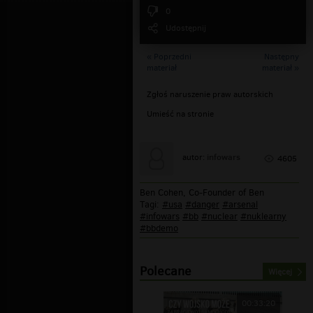
0
Udostępnij
« Poprzedni
Następny
materiał
materiał »
Zgłoś naruszenie praw autorskich
Umieść na stronie
infowars
autor:
4605
Ben Cohen, Co-Founder of Ben
Tagi:
#usa
#danger
#arsenal
#infowars
#bb
#nuclear
#nuklearny
#bbdemo
Polecane
Więcej
00:33:20