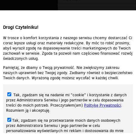
Drogi Czytelniku!
W trosce o komfort korzystania z naszego serwisu chcemy dostarczać Ci
coraz lepsze usługi oraz materiały redakcyjne. By móc to robić prosimy,
abyś wyraził zgodę na dopasowywanie treści marketingowych do Twoich
zachowań w serwisie. Zgoda ta pozwoli nam częściowo finansować rozwój
świadczonych usług.
Pamiętaj, że dbamy o Twoją prywatność. Nie zwiększymy zakresu
naszych uprawnień bez Twojej zgody. Zadbamy również o bezpieczeństwo
Twoich danych. Wyrażoną zgodę możesz wycofać w każdej chwili.
Tak, zgadzam się na nadanie mi "cookie" i korzystanie z danych
przez Administratora Serwisu i jego partnerów w celu dopasowania
treści do moich potrzeb. Przeczytałem(am)
Politykę Prywatności
.
Rozumiem ją i akceptuję.
Nasza strona internetowa używa plików cookies (tzw. ciasteczka) w celach
Tak, zgadzam się na przetwarzanie moich danych osobowych
statystycznych, reklamowych oraz funkcjonalnych. Dzięki nim możemy
przez Administratora Serwisu i jego partnerów w celu
indywidualnie dostosować stronę do twoich potrzeb. Każdy może zaakceptować
personalizowania wyświetlanych mi reklam i dostosowania do mnie
pliki cookies albo ma możliwość wyłączenia ich w przeglądarce, dzięki czemu nie
prezentowanych treści marketingowych. Przeczytałem(am)
Politykę