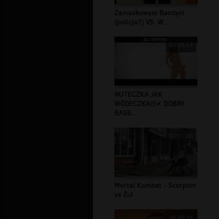
Zamaskowani Bandyci
(policja?) VS. W...
00:00:54
NUTECZKA JAK
WÓDECZKA!!!✔ DOBRY
BASS...
00:01:00
Mortal Kombat - Scorpion
vs Żul
00:40:14