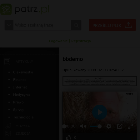
Logowanie
|
Rejestracja
bbdemo
ARTYKUŁY
Opublikowany 2008-02-03 02:40:52
Ciekawostki
Finanse
Internet
Medycyna
Prawo
Sprzęt
Technologia
Odtwarzaj
MUZYKA
00:00
ZDJĘCIA
0