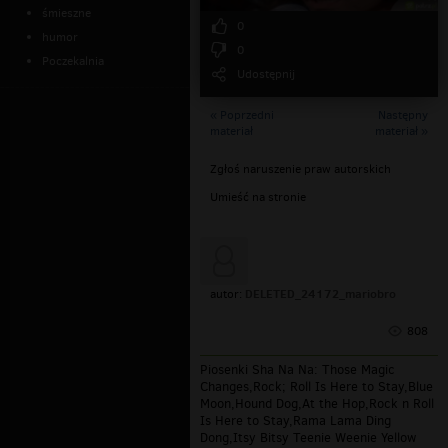
śmieszne
0
humor
0
Poczekalnia
Udostępnij
« Poprzedni
Następny
materiał
materiał »
Zgłoś naruszenie praw autorskich
Umieść na stronie
DELETED_24172_mariobro
autor:
808
Piosenki Sha Na Na: Those Magic
Changes,Rock; Roll Is Here to Stay,Blue
Moon,Hound Dog,At the Hop,Rock n Roll
Is Here to Stay,Rama Lama Ding
Dong,Itsy Bitsy Teenie Weenie Yellow