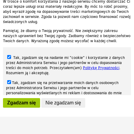
W trosce o komfort korzystania z naszego serwisu chcemy dostarczać Ci
coraz lepsze usługi oraz materiały redakcyjne. By móc to robić prosimy,
abyś wyraził zgodę na dopasowywanie treści marketingowych do Twoich
zachowań w serwisie. Zgoda ta pozwoli nam częściowo finansować rozwój
świadczonych usług.
Pamiętaj, że dbamy o Twoją prywatność. Nie zwiększymy zakresu
naszych uprawnień bez Twojej zgody. Zadbamy również o bezpieczeństwo
Twoich danych. Wyrażoną zgodę możesz wycofać w każdej chwili.
Tak, zgadzam się na nadanie mi "cookie" i korzystanie z danych
przez Administratora Serwisu i jego partnerów w celu dopasowania
treści do moich potrzeb. Przeczytałem(am)
Politykę Prywatności
.
Rozumiem ją i akceptuję.
Nasza strona internetowa używa plików cookies (tzw. ciasteczka) w celach
Tak, zgadzam się na przetwarzanie moich danych osobowych
statystycznych, reklamowych oraz funkcjonalnych. Dzięki nim możemy
przez Administratora Serwisu i jego partnerów w celu
indywidualnie dostosować stronę do twoich potrzeb. Każdy może zaakceptować
personalizowania wyświetlanych mi reklam i dostosowania do mnie
pliki cookies albo ma możliwość wyłączenia ich w przeglądarce, dzięki czemu nie
prezentowanych treści marketingowych. Przeczytałem(am)
Politykę
będą zbierane żadne informacje.
Zgadzam się
Nie zgadzam się
Prywatności
. Rozumiem ją i akceptuję.
Zapoznaj się z naszą polityką prywatności
Ok, rozumiem
Wyrażenie powyższych zgód jest dobrowolne i możesz je w dowolnym
momencie wycofać (na podstronie z
ustawieniami prywatności
),
odznaczając wybraną zgodę i klikając przycisk "nie zgadzam się", z
tym, że wycofanie zgody nie będzie miało wpływu na zgodność z
prawem przetwarzania na podstawie zgody, przed jej wycofaniem.