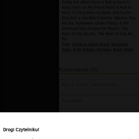
Polka Dot Bikini,Rock n Roll is Here to
Stay,Tears on My Pillow,Rock N Roll Is
Here To Stay,Born to Hand Jive,Surfin
Bird,Get a Job,Witch Doctor. Albumy Sha
Na Na: Halloween Oldies Party, K-Tel
Greatest Hits,Grease for Peace: The
Best of Sha Na Na, The Best of Sha Na
Na
Tagi:
#zdjecia
#and
#rock
#musical
#doo
#roll
#oldies
#grease
#wop
#sha
Komentarze (0)
Drogi Czytelniku!