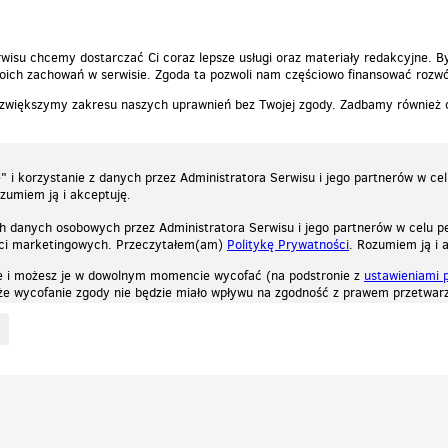
wisu chcemy dostarczać Ci coraz lepsze usługi oraz materiały redakcyjne. B
ich zachowań w serwisie. Zgoda ta pozwoli nam częściowo finansować rozwó
 zwiększymy zakresu naszych uprawnień bez Twojej zgody. Zadbamy również
 i korzystanie z danych przez Administratora Serwisu i jego partnerów w ce
ozumiem ją i akceptuję.
h danych osobowych przez Administratora Serwisu i jego partnerów w celu pe
ści marketingowych. Przeczytałem(am)
Politykę Prywatności
. Rozumiem ją i 
e i możesz je w dowolnym momencie wycofać (na podstronie z
ustawieniami 
, że wycofanie zgody nie będzie miało wpływu na zgodność z prawem przetwarz
ystycznych, reklamowych oraz funkcjonalnych. Dzięki nim możemy indywidualnie dost
liwość wyłączenia ich w przeglądarce, dzięki czemu nie będą zbierane żadne informa
Zapoznaj się z naszą polityką prywatności
Ok, rozumiem