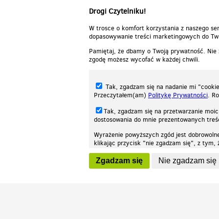
Drogi Czytelniku!
W trosce o komfort korzystania z naszego ser
dopasowywanie treści marketingowych do Two
Pamiętaj, że dbamy o Twoją prywatność. Nie
zgodę możesz wycofać w każdej chwili.
Tak, zgadzam się na nadanie mi "cookie"
Przeczytałem(am)
Politykę Prywatności
. R
Tak, zgadzam się na przetwarzanie moic
dostosowania do mnie prezentowanych tre
Wyrażenie powyższych zgód jest dobrowoln
klikając przycisk "nie zgadzam się", z tym
Nasza strona internetowa używa plików cookies (tzw. ciasteczka) w celach stat
wycofaniem.
moż
Zgadzam się
Nie zgadzam się