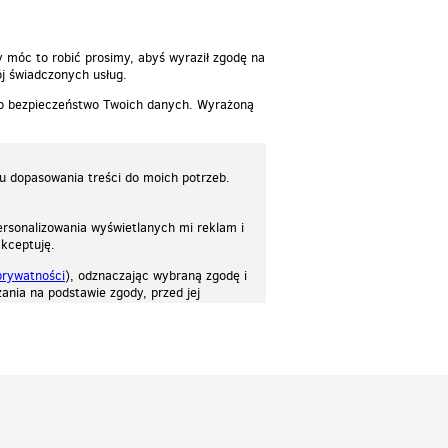
y móc to robić prosimy, abyś wyraził zgodę na
j świadczonych usług.
 o bezpieczeństwo Twoich danych. Wyrażoną
lu dopasowania treści do moich potrzeb.
rsonalizowania wyświetlanych mi reklam i
akceptuję.
prywatności
), odznaczając wybraną zgodę i
ania na podstawie zgody, przed jej
osować stronę do twoich potrzeb. Każdy może zaakceptować pliki cookies albo ma
cje.