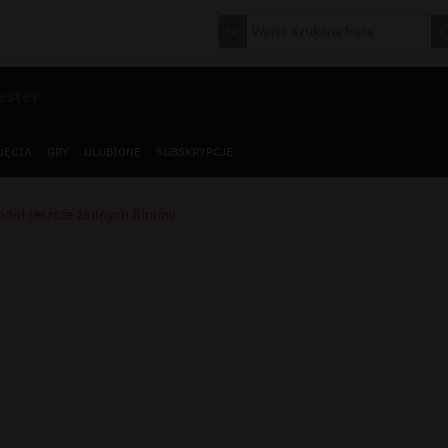
aster
JĘCIA
GRY
ULUBIONE
SUBSKRYPCJE
odał jeszcze żadnych filmów