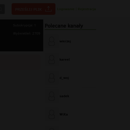
Logowanie
|
Rejestracja
Polecane kanały
Subskrypcje: 1
Wyświetleń: 2709
wierzej
kareel
d_woj
sadek
WiXa