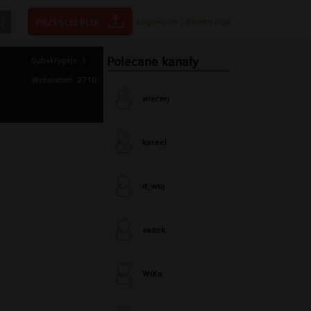
Logowanie
|
Rejestracja
Polecane kanały
Subskrypcje: 1
Wyświetleń: 2710
wierzej
kareel
d_woj
sadek
WiXa