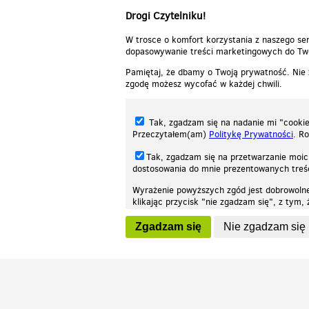
Drogi Czytelniku!
W trosce o komfort korzystania z naszego ser
dopasowywanie treści marketingowych do Two
Pamiętaj, że dbamy o Twoją prywatność. Nie
zgodę możesz wycofać w każdej chwili.
Tak, zgadzam się na nadanie mi "cookie"
Przeczytałem(am)
Politykę Prywatności
. R
Tak, zgadzam się na przetwarzanie moic
dostosowania do mnie prezentowanych tre
Wyrażenie powyższych zgód jest dobrowoln
klikając przycisk "nie zgadzam się", z tym
Nasza strona internetowa używa plików cookies (tzw. ciasteczka) w celach stat
wycofaniem.
moż
Zgadzam się
Nie zgadzam się