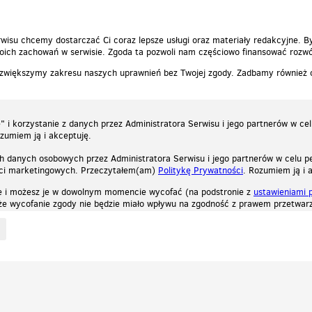
wisu chcemy dostarczać Ci coraz lepsze usługi oraz materiały redakcyjne. B
ich zachowań w serwisie. Zgoda ta pozwoli nam częściowo finansować rozwó
 zwiększymy zakresu naszych uprawnień bez Twojej zgody. Zadbamy również
 i korzystanie z danych przez Administratora Serwisu i jego partnerów w ce
ozumiem ją i akceptuję.
h danych osobowych przez Administratora Serwisu i jego partnerów w celu pe
ści marketingowych. Przeczytałem(am)
Politykę Prywatności
. Rozumiem ją i 
e i możesz je w dowolnym momencie wycofać (na podstronie z
ustawieniami 
, że wycofanie zgody nie będzie miało wpływu na zgodność z prawem przetwarz
ystycznych, reklamowych oraz funkcjonalnych. Dzięki nim możemy indywidualnie dost
liwość wyłączenia ich w przeglądarce, dzięki czemu nie będą zbierane żadne informa
Zapoznaj się z naszą polityką prywatności
Ok, rozumiem