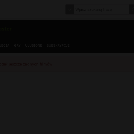
aster
JĘCIA
GRY
ULUBIONE
SUBSKRYPCJE
odał jeszcze żadnych filmów