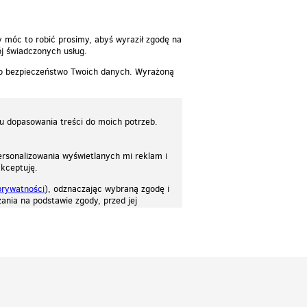
y móc to robić prosimy, abyś wyraził zgodę na
j świadczonych usług.
 o bezpieczeństwo Twoich danych. Wyrażoną
lu dopasowania treści do moich potrzeb.
rsonalizowania wyświetlanych mi reklam i
akceptuję.
prywatności
), odznaczając wybraną zgodę i
ania na podstawie zgody, przed jej
osować stronę do twoich potrzeb. Każdy może zaakceptować pliki cookies albo ma
cje.