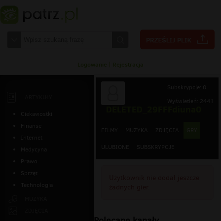
Logowanie
|
Rejestracja
Subskrypcje: 0
ARTYKUŁY
Wyświetleń: 2441
DELETED_29FFFdiuna0
Ciekawostki
Finanse
FILMY
MUZYKA
ZDJĘCIA
GRY
Internet
ULUBIONE
SUBSKRYPCJE
Medycyna
Prawo
Sprzęt
Użytkownik nie dodał jeszcze
Technologia
żadnych gier.
MUZYKA
ZDJĘCIA
Polecane kanały