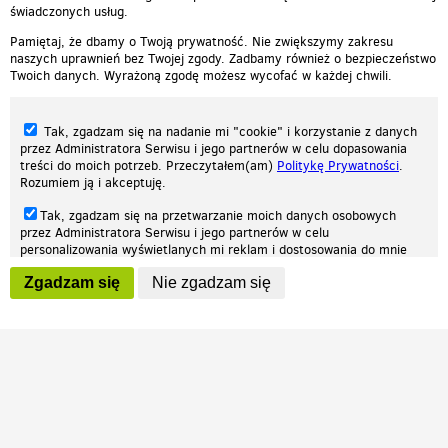
świadczonych usług.
Pamiętaj, że dbamy o Twoją prywatność. Nie zwiększymy zakresu
naszych uprawnień bez Twojej zgody. Zadbamy również o bezpieczeństwo
Twoich danych. Wyrażoną zgodę możesz wycofać w każdej chwili.
Tak, zgadzam się na nadanie mi "cookie" i korzystanie z danych
przez Administratora Serwisu i jego partnerów w celu dopasowania
treści do moich potrzeb. Przeczytałem(am)
Politykę Prywatności
.
Rozumiem ją i akceptuję.
Nasza strona internetowa używa plików cookies (tzw. ciasteczka) w celach
Tak, zgadzam się na przetwarzanie moich danych osobowych
statystycznych, reklamowych oraz funkcjonalnych. Dzięki nim możemy
przez Administratora Serwisu i jego partnerów w celu
indywidualnie dostosować stronę do twoich potrzeb. Każdy może zaakceptować
personalizowania wyświetlanych mi reklam i dostosowania do mnie
pliki cookies albo ma możliwość wyłączenia ich w przeglądarce, dzięki czemu nie
prezentowanych treści marketingowych. Przeczytałem(am)
Politykę
będą zbierane żadne informacje.
Zgadzam się
Nie zgadzam się
Prywatności
. Rozumiem ją i akceptuję.
Zapoznaj się z naszą polityką prywatności
Ok, rozumiem
Wyrażenie powyższych zgód jest dobrowolne i możesz je w dowolnym
momencie wycofać (na podstronie z
ustawieniami prywatności
),
odznaczając wybraną zgodę i klikając przycisk "nie zgadzam się", z
tym, że wycofanie zgody nie będzie miało wpływu na zgodność z
prawem przetwarzania na podstawie zgody, przed jej wycofaniem.