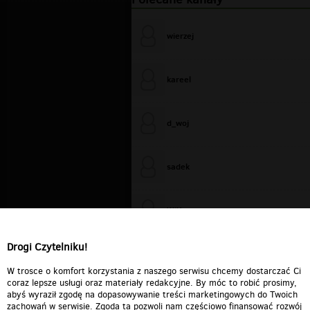
wierzej
kareel
d_woj
sadek
WiXa
Drogi Czytelniku!
cieplutkiDARIUSZ
W trosce o komfort korzystania z naszego serwisu chcemy dostarczać Ci
coraz lepsze usługi oraz materiały redakcyjne. By móc to robić prosimy,
abyś wyraził zgodę na dopasowywanie treści marketingowych do Twoich
zachowań w serwisie. Zgoda ta pozwoli nam częściowo finansować rozwój