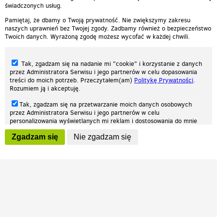
świadczonych usług.
Pamiętaj, że dbamy o Twoją prywatność. Nie zwiększymy zakresu
naszych uprawnień bez Twojej zgody. Zadbamy również o bezpieczeństwo
Twoich danych. Wyrażoną zgodę możesz wycofać w każdej chwili.
Tak, zgadzam się na nadanie mi "cookie" i korzystanie z danych
przez Administratora Serwisu i jego partnerów w celu dopasowania
treści do moich potrzeb. Przeczytałem(am)
Politykę Prywatności
.
Rozumiem ją i akceptuję.
Nasza strona internetowa używa plików cookies (tzw. ciasteczka) w celach
Tak, zgadzam się na przetwarzanie moich danych osobowych
statystycznych, reklamowych oraz funkcjonalnych. Dzięki nim możemy
przez Administratora Serwisu i jego partnerów w celu
indywidualnie dostosować stronę do twoich potrzeb. Każdy może zaakceptować
personalizowania wyświetlanych mi reklam i dostosowania do mnie
pliki cookies albo ma możliwość wyłączenia ich w przeglądarce, dzięki czemu nie
prezentowanych treści marketingowych. Przeczytałem(am)
Politykę
będą zbierane żadne informacje.
Zgadzam się
Nie zgadzam się
Prywatności
. Rozumiem ją i akceptuję.
Zapoznaj się z naszą polityką prywatności
Ok, rozumiem
Wyrażenie powyższych zgód jest dobrowolne i możesz je w dowolnym
momencie wycofać (na podstronie z
ustawieniami prywatności
),
odznaczając wybraną zgodę i klikając przycisk "nie zgadzam się", z
tym, że wycofanie zgody nie będzie miało wpływu na zgodność z
prawem przetwarzania na podstawie zgody, przed jej wycofaniem.