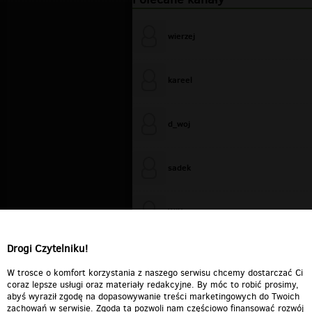
wierzej
kareel
d_woj
sadek
WiXa
Drogi Czytelniku!
cieplutkiDARIUSZ
W trosce o komfort korzystania z naszego serwisu chcemy dostarczać Ci
coraz lepsze usługi oraz materiały redakcyjne. By móc to robić prosimy,
abyś wyraził zgodę na dopasowywanie treści marketingowych do Twoich
zachowań w serwisie. Zgoda ta pozwoli nam częściowo finansować rozwój