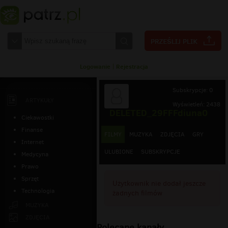
Logowanie
|
Rejestracja
Subskrypcje: 0
ARTYKUŁY
Wyświetleń: 2438
DELETED_29FFFdiuna0
Ciekawostki
Finanse
FILMY
MUZYKA
ZDJĘCIA
GRY
Internet
ULUBIONE
SUBSKRYPCJE
Medycyna
Prawo
Sprzęt
Użytkownik nie dodał jeszcze
Technologia
żadnych filmów
MUZYKA
ZDJĘCIA
Polecane kanały