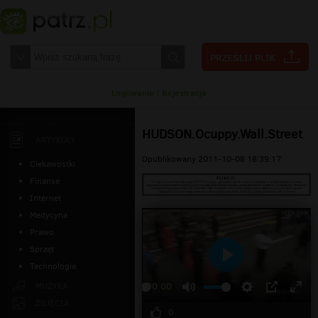
Logowanie
|
Rejestracja
HUDSON.Ocuppy.Wall.Street
ARTYKUŁY
Opublikowany 2011-10-08 18:39:17
Ciekawostki
Finanse
Internet
Medycyna
Prawo
Sprzęt
Technologia
Odtwarzaj
MUZYKA
00:00
ZDJĘCIA
0