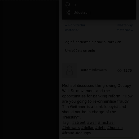
0
Udostępnij
« Poprzedni
Następny
materiał
materiał »
Zgłoś naruszenie praw autorskich
Umieść na stronie
infowars
autor:
1275
Michael discusses the growing Occupy
Wall St movement and the
opportunities for banking reform. "How
are you going to re-criminilise fraud?
Tim Geithner is a bank lobbyist and
should not be in charge of the
Treasury".
Tagi:
#street
#wall
#michael
#infowars
#dollar
#debt
#hudson
#fraud
#ocuppy