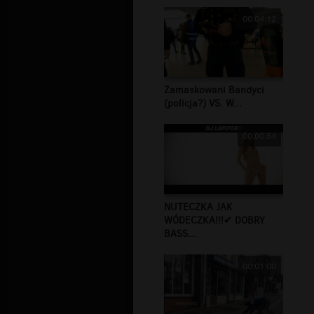
00:04:12
Zamaskowani Bandyci
(policja?) VS. W...
00:00:54
NUTECZKA JAK
WÓDECZKA!!!✔ DOBRY
BASS...
00:01:00