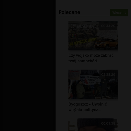
Polecane
Więcej
00:33:20
Czy wojsko może zabrać
twój samochód...
02:38:29
Bydgoszcz - Uwolnić
więźnia politycz...
00:01:38