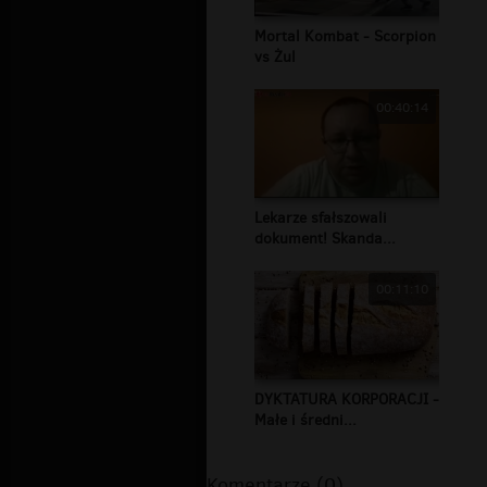
Mortal Kombat - Scorpion
vs Żul
00:40:14
Lekarze sfałszowali
dokument! Skanda...
00:11:10
DYKTATURA KORPORACJI -
Małe i średni...
Komentarze (0)