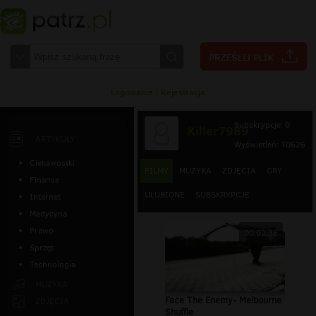
Logowanie
|
Rejestracja
Subskrypcje: 0
Killer7989
ARTYKUŁY
Wyświetleń: 10626
Ciekawostki
FILMY
MUZYKA
ZDJĘCIA
GRY
Finanse
ULUBIONE
SUBSKRYPCJE
Internet
Medycyna
Prawo
00:02:36
Sprzęt
Technologia
MUZYKA
Face The Enemy- Melbourne
ZDJĘCIA
Shuffle