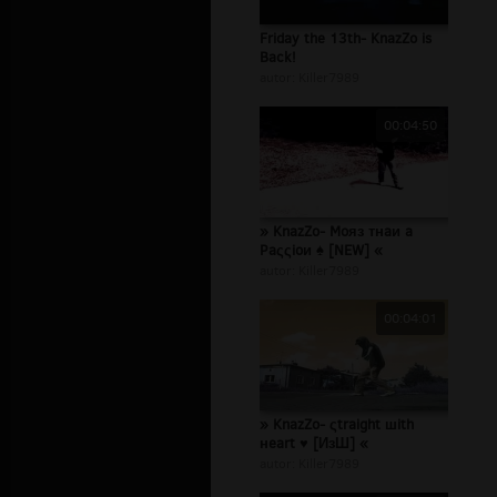
Friday the 13th- KnazZo is
Back!
autor:
Killer7989
00:04:50
» KnazZo- Moяз тнaи a
Paςςioи ♠ [NEW] «
autor:
Killer7989
00:04:01
» KnazZo- ςtraight шith
нeart ♥ [ИзШ] «
autor:
Killer7989