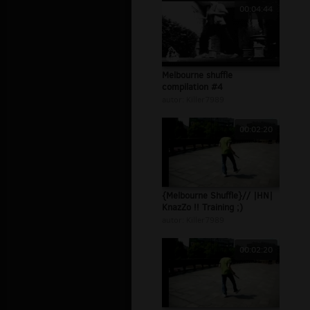
00:04:44
Melbourne shuffle
compilation #4
autor:
Killer7989
00:02:20
{Melbourne Shuffle}// |HN|
KnazZo !! Training ;)
autor:
Killer7989
00:02:20