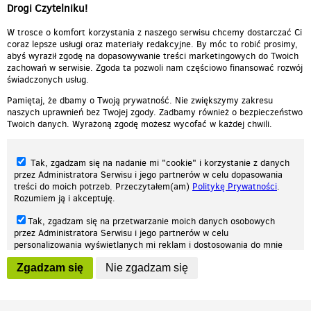
Drogi Czytelniku!
cieplutkiDARIUSZ
W trosce o komfort korzystania z naszego serwisu chcemy dostarczać Ci
coraz lepsze usługi oraz materiały redakcyjne. By móc to robić prosimy,
abyś wyraził zgodę na dopasowywanie treści marketingowych do Twoich
zachowań w serwisie. Zgoda ta pozwoli nam częściowo finansować rozwój
świadczonych usług.
Pamiętaj, że dbamy o Twoją prywatność. Nie zwiększymy zakresu
naszych uprawnień bez Twojej zgody. Zadbamy również o bezpieczeństwo
Twoich danych. Wyrażoną zgodę możesz wycofać w każdej chwili.
Tak, zgadzam się na nadanie mi "cookie" i korzystanie z danych
przez Administratora Serwisu i jego partnerów w celu dopasowania
treści do moich potrzeb. Przeczytałem(am)
Politykę Prywatności
.
Rozumiem ją i akceptuję.
Nasza strona internetowa używa plików cookies (tzw. ciasteczka) w celach
Tak, zgadzam się na przetwarzanie moich danych osobowych
statystycznych, reklamowych oraz funkcjonalnych. Dzięki nim możemy
przez Administratora Serwisu i jego partnerów w celu
indywidualnie dostosować stronę do twoich potrzeb. Każdy może zaakceptować
personalizowania wyświetlanych mi reklam i dostosowania do mnie
pliki cookies albo ma możliwość wyłączenia ich w przeglądarce, dzięki czemu nie
prezentowanych treści marketingowych. Przeczytałem(am)
Politykę
będą zbierane żadne informacje.
Zgadzam się
Nie zgadzam się
Prywatności
. Rozumiem ją i akceptuję.
Zapoznaj się z naszą polityką prywatności
Ok, rozumiem
Wyrażenie powyższych zgód jest dobrowolne i możesz je w dowolnym
momencie wycofać (na podstronie z
ustawieniami prywatności
),