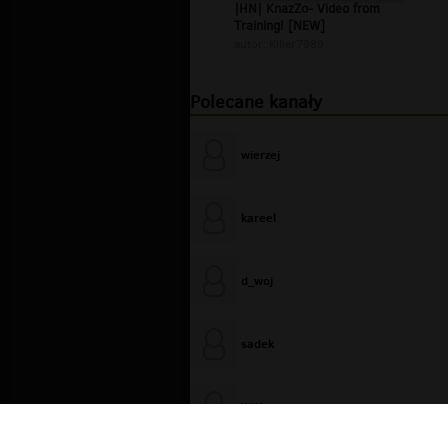
|HN| KnazZo- Video from
Training! [NEW]
autor:
Killer7989
Polecane kanały
wierzej
kareel
d_woj
sadek
WiXa