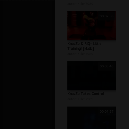
autor:
Killer7989
00:02:58
KnazZo & RiQ- Little
Training! [ИзШ]
autor:
Killer7989
00:03:46
KnazZo Takes Control
autor:
Killer7989
00:01:57