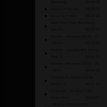
(Recovery)
00:04:39
Yasmin On My Own
00:03:55
Doniu Tej_1.mp3
00:03:34
Jacek Mezo Mejer Nie dokazuj
feat_8.m...
00:03:13
Eminem - Recovery (2010) - 03
- On Fir...
00:03:34
Eminem - Love The Way You Lie
(Feat. R...
00:04:24
Eminem - Recovery (2010) - 05
- W.T.P.
00:03:59
Freestyle Au Planete Rap De
Rohff et A...
00:02:10
12 Stones - The Way I Feel
(Creed Nick...
00:03:47
- NEW DJ !!! DJ PULSION -