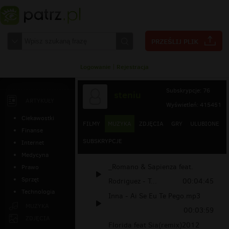
Logowanie
|
Rejestracja
Subskrypcje: 76
steniu
ARTYKUŁY
Wyświetleń: 415451
Ciekawostki
FILMY
MUZYKA
ZDJĘCIA
GRY
ULUBIONE
Finanse
SUBSKRYPCJE
Internet
Medycyna
_Romano & Sapienza feat.
Prawo
Sprzęt
Rodriguez - T...
00:04:45
Technologia
Inna - Ai Se Eu Te Pego.mp3
MUZYKA
00:03:59
ZDJĘCIA
Florida feat Sia(remix)2012