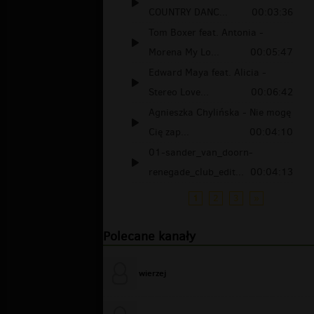
COUNTRY DANC...
00:03:36
Tom Boxer feat. Antonia -
Morena My Lo...
00:05:47
Edward Maya feat. Alicia -
Stereo Love...
00:06:42
Agnieszka Chylińska - Nie mogę
Cię zap...
00:04:10
01-sander_van_doorn-
renegade_club_edit...
00:04:13
1
2
3
»
Polecane kanały
wierzej