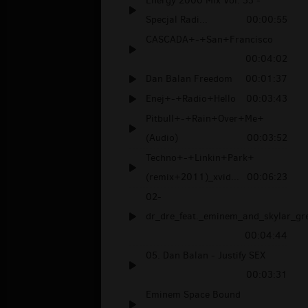
Energy 2000 Mix Vol. 33 -
Specjal Radi...
00:00:55
CASCADA+-+San+Francisco
00:04:02
Dan Balan Freedom
00:01:37
Enej+-+Radio+Hello
00:03:43
Pitbull+-+Rain+Over+Me+
(Audio)
00:03:52
Techno+-+Linkin+Park+
(remix+2011)_xvid...
00:06:23
02-
dr_dre_feat._eminem_and_skylar_gre
00:04:44
05. Dan Balan - Justify SEX
00:03:31
Eminem Space Bound