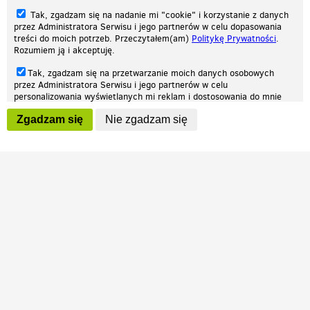
Tak, zgadzam się na nadanie mi "cookie" i korzystanie z danych
przez Administratora Serwisu i jego partnerów w celu dopasowania
treści do moich potrzeb. Przeczytałem(am)
Politykę Prywatności
.
Rozumiem ją i akceptuję.
Nasza strona internetowa używa plików cookies (tzw. ciasteczka) w celach
Tak, zgadzam się na przetwarzanie moich danych osobowych
statystycznych, reklamowych oraz funkcjonalnych. Dzięki nim możemy
przez Administratora Serwisu i jego partnerów w celu
indywidualnie dostosować stronę do twoich potrzeb. Każdy może zaakceptować
personalizowania wyświetlanych mi reklam i dostosowania do mnie
pliki cookies albo ma możliwość wyłączenia ich w przeglądarce, dzięki czemu nie
prezentowanych treści marketingowych. Przeczytałem(am)
Politykę
będą zbierane żadne informacje.
Zgadzam się
Nie zgadzam się
Prywatności
. Rozumiem ją i akceptuję.
Zapoznaj się z naszą polityką prywatności
Ok, rozumiem
Wyrażenie powyższych zgód jest dobrowolne i możesz je w dowolnym
momencie wycofać (na podstronie z
ustawieniami prywatności
),
odznaczając wybraną zgodę i klikając przycisk "nie zgadzam się", z
tym, że wycofanie zgody nie będzie miało wpływu na zgodność z
prawem przetwarzania na podstawie zgody, przed jej wycofaniem.
Patrz.pl
Strona główna
Regulamin
Polityka prywatności
Wszelkie prawa zastrzeżone © 2026 Patrz.pl