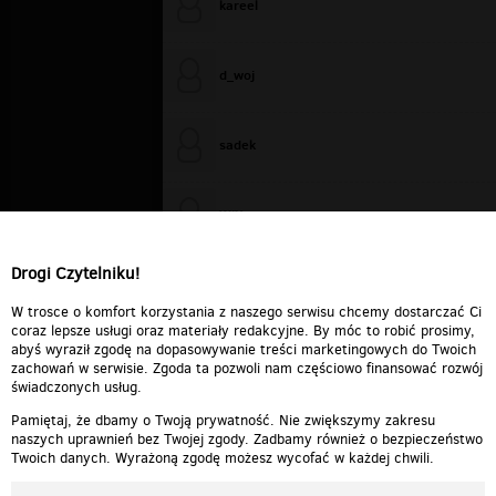
kareel
d_woj
sadek
WiXa
Drogi Czytelniku!
cieplutkiDARIUSZ
W trosce o komfort korzystania z naszego serwisu chcemy dostarczać Ci
coraz lepsze usługi oraz materiały redakcyjne. By móc to robić prosimy,
abyś wyraził zgodę na dopasowywanie treści marketingowych do Twoich
zachowań w serwisie. Zgoda ta pozwoli nam częściowo finansować rozwój
świadczonych usług.
Pamiętaj, że dbamy o Twoją prywatność. Nie zwiększymy zakresu
naszych uprawnień bez Twojej zgody. Zadbamy również o bezpieczeństwo
Twoich danych. Wyrażoną zgodę możesz wycofać w każdej chwili.