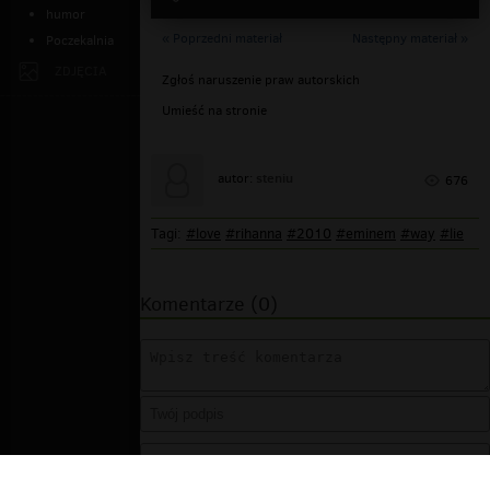
humor
« Poprzedni materiał
Następny materiał »
Poczekalnia
ZDJĘCIA
Zgłoś naruszenie praw autorskich
Umieść na stronie
steniu
autor:
676
Tagi:
#love
#rihanna
#2010
#eminem
#way
#lie
Komentarze (0)