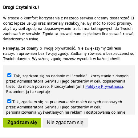
Drogi Czytelniku!
W trosce o komfort korzystania z naszego serwisu chcemy dostarczać Ci
coraz lepsze usługi oraz materiały redakcyjne. By móc to robić prosimy,
abyś wyraził zgodę na dopasowywanie treści marketingowych do Twoich
zachowań w serwisie. Zgoda ta pozwoli nam częściowo finansować rozwój
świadczonych usług.
Pamiętaj, że dbamy o Twoją prywatność. Nie zwiększymy zakresu
naszych uprawnień bez Twojej zgody. Zadbamy również o bezpieczeństwo
Twoich danych. Wyrażoną zgodę możesz wycofać w każdej chwili.
Tak, zgadzam się na nadanie mi "cookie" i korzystanie z danych
przez Administratora Serwisu i jego partnerów w celu dopasowania
treści do moich potrzeb. Przeczytałem(am)
Politykę Prywatności
.
Rozumiem ją i akceptuję.
Nasza strona internetowa używa plików cookies (tzw. ciasteczka) w celach
Tak, zgadzam się na przetwarzanie moich danych osobowych
statystycznych, reklamowych oraz funkcjonalnych. Dzięki nim możemy
przez Administratora Serwisu i jego partnerów w celu
indywidualnie dostosować stronę do twoich potrzeb. Każdy może zaakceptować
personalizowania wyświetlanych mi reklam i dostosowania do mnie
pliki cookies albo ma możliwość wyłączenia ich w przeglądarce, dzięki czemu nie
prezentowanych treści marketingowych. Przeczytałem(am)
Politykę
będą zbierane żadne informacje.
Zgadzam się
Nie zgadzam się
Prywatności
. Rozumiem ją i akceptuję.
Zapoznaj się z naszą polityką prywatności
Ok, rozumiem
Wyrażenie powyższych zgód jest dobrowolne i możesz je w dowolnym
momencie wycofać (na podstronie z
ustawieniami prywatności
),