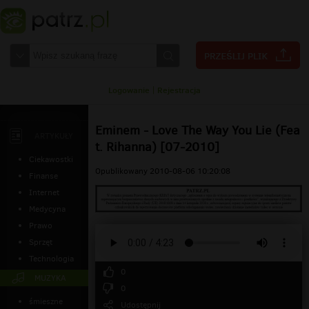
Logowanie
|
Rejestracja
Eminem - Love The Way You Lie (Fea
ARTYKUŁY
t. Rihanna) [07-2010]
Ciekawostki
Opublikowany 2010-08-06 10:20:08
Finanse
Internet
Medycyna
Prawo
Sprzęt
Technologia
0
MUZYKA
0
śmieszne
Udostępnij