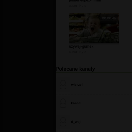
jenifer-lopez-mmm
autor:
Nylo
00:00:45
uzywaj-gumek
autor:
Nylo
Polecane kanały
wierzej
kareel
d_woj