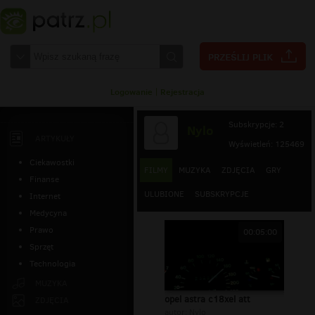
Logowanie
|
Rejestracja
Subskrypcje: 2
Nylo
ARTYKUŁY
Wyświetleń: 125469
Ciekawostki
FILMY
MUZYKA
ZDJĘCIA
GRY
Finanse
ULUBIONE
SUBSKRYPCJE
Internet
Medycyna
Prawo
00:05:00
Sprzęt
Technologia
MUZYKA
opel astra c18xel att
ZDJĘCIA
autor:
Nylo