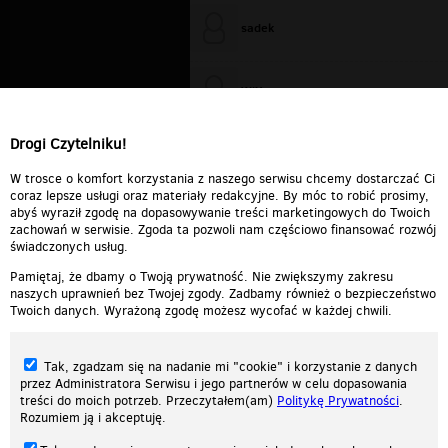
sadek
WiXa
Drogi Czytelniku!
cieplutkiDARIUSZ
W trosce o komfort korzystania z naszego serwisu chcemy dostarczać Ci
coraz lepsze usługi oraz materiały redakcyjne. By móc to robić prosimy,
abyś wyraził zgodę na dopasowywanie treści marketingowych do Twoich
zachowań w serwisie. Zgoda ta pozwoli nam częściowo finansować rozwój
świadczonych usług.
Pamiętaj, że dbamy o Twoją prywatność. Nie zwiększymy zakresu
naszych uprawnień bez Twojej zgody. Zadbamy również o bezpieczeństwo
Twoich danych. Wyrażoną zgodę możesz wycofać w każdej chwili.
Tak, zgadzam się na nadanie mi "cookie" i korzystanie z danych
przez Administratora Serwisu i jego partnerów w celu dopasowania
treści do moich potrzeb. Przeczytałem(am)
Politykę Prywatności
.
Rozumiem ją i akceptuję.
Nasza strona internetowa używa plików cookies (tzw. ciasteczka) w celach