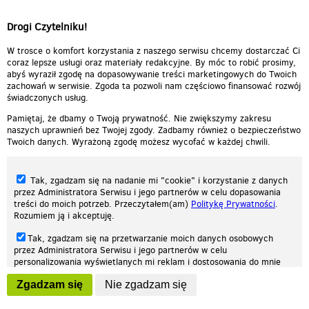
Drogi Czytelniku!
W trosce o komfort korzystania z naszego serwisu chcemy dostarczać Ci
coraz lepsze usługi oraz materiały redakcyjne. By móc to robić prosimy,
abyś wyraził zgodę na dopasowywanie treści marketingowych do Twoich
zachowań w serwisie. Zgoda ta pozwoli nam częściowo finansować rozwój
świadczonych usług.
Pamiętaj, że dbamy o Twoją prywatność. Nie zwiększymy zakresu
naszych uprawnień bez Twojej zgody. Zadbamy również o bezpieczeństwo
Twoich danych. Wyrażoną zgodę możesz wycofać w każdej chwili.
Tak, zgadzam się na nadanie mi "cookie" i korzystanie z danych
przez Administratora Serwisu i jego partnerów w celu dopasowania
treści do moich potrzeb. Przeczytałem(am)
Politykę Prywatności
.
Rozumiem ją i akceptuję.
Nasza strona internetowa używa plików cookies (tzw. ciasteczka) w celach
Tak, zgadzam się na przetwarzanie moich danych osobowych
statystycznych, reklamowych oraz funkcjonalnych. Dzięki nim możemy
przez Administratora Serwisu i jego partnerów w celu
indywidualnie dostosować stronę do twoich potrzeb. Każdy może zaakceptować
personalizowania wyświetlanych mi reklam i dostosowania do mnie
pliki cookies albo ma możliwość wyłączenia ich w przeglądarce, dzięki czemu nie
prezentowanych treści marketingowych. Przeczytałem(am)
Politykę
będą zbierane żadne informacje.
Zgadzam się
Nie zgadzam się
Prywatności
. Rozumiem ją i akceptuję.
Zapoznaj się z naszą polityką prywatności
Ok, rozumiem
Wyrażenie powyższych zgód jest dobrowolne i możesz je w dowolnym