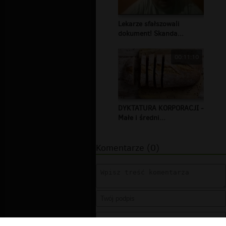
Lekarze sfałszowali
dokument! Skanda...
00:11:10
DYKTATURA KORPORACJI -
Małe i średni...
Komentarze (0)