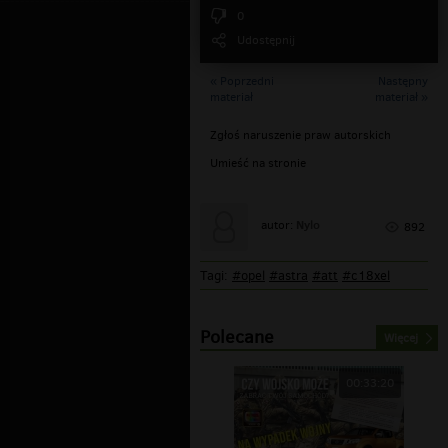
0
Udostępnij
« Poprzedni
Następny
materiał
materiał »
Zgłoś naruszenie praw autorskich
Umieść na stronie
Nylo
autor:
892
Tagi:
#opel
#astra
#att
#c18xel
Polecane
Więcej
00:33:20