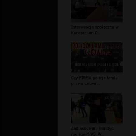
Interwencja społeczna w
Kuratorium O...
00:26:45
Czy FIRMA policja łamie
prawa człowi...
00:04:12
Zamaskowani Bandyci
(policja?) VS. W...