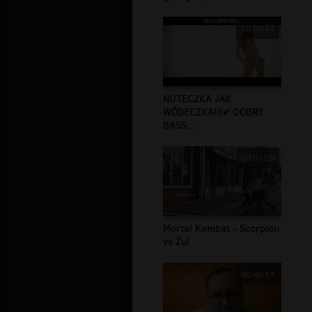
00:00:54
NUTECZKA JAK
WÓDECZKA!!!✔ DOBRY
BASS...
00:01:00
Mortal Kombat - Scorpion
vs Żul
00:40:14