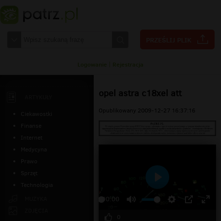
Logowanie
|
Rejestracja
opel astra c18xel att
ARTYKUŁY
Opublikowany 2009-12-27 16:37:16
Ciekawostki
Finanse
Internet
Medycyna
Prawo
Sprzęt
Technologia
Odtwarzaj
MUZYKA
00:00
ZDJĘCIA
0