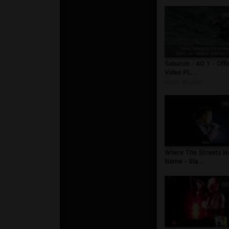
00
Sabaton - 40:1 - Offic
Video PL...
autor:
Bogdan
00
Where The Streets H
Name - Sla...
00