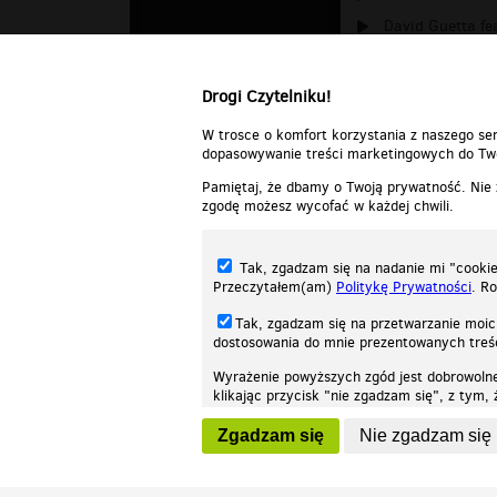
David Guetta fea
ATB Feat. Kate 
Drogi Czytelniku!
W trosce o komfort korzystania z naszego ser
dopasowywanie treści marketingowych do Two
Pamiętaj, że dbamy o Twoją prywatność. Nie
zgodę możesz wycofać w każdej chwili.
Tak, zgadzam się na nadanie mi "cookie"
Przeczytałem(am)
Politykę Prywatności
. R
Tak, zgadzam się na przetwarzanie moic
dostosowania do mnie prezentowanych tre
Wyrażenie powyższych zgód jest dobrowoln
klikając przycisk "nie zgadzam się", z tym
Nasza strona internetowa używa plików cookies (tzw. ciasteczka) w celach stat
wycofaniem.
moż
Zgadzam się
Nie zgadzam się