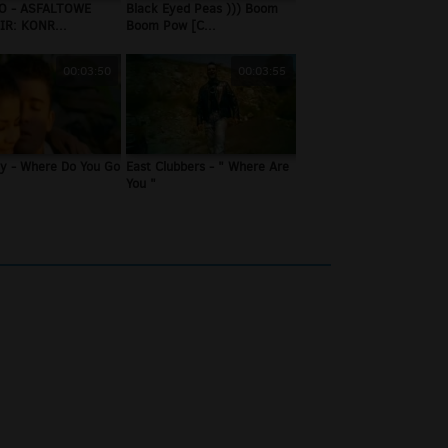
O - ASFALTOWE
Black Eyed Peas ))) Boom
IR: KONR...
Boom Pow [C...
00:03:50
00:03:55
y - Where Do You Go
East Clubbers - " Where Are
You "