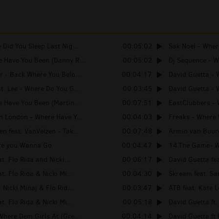
 Did You Sleep Last Nig...
00:05:02
Sak Noel - Wher
 Have You Been (Danny R...
00:05:02
Dj Sequence - W
 - Back Where You Belo...
00:04:17
David Guetta - 
t. Lee - Where Do You G...
00:03:45
David Guetta - 
 Have You Been (Martin...
00:07:51
EastClubbers - 
n London - Where Have Y...
00:04:03
Freaks - Where 
n feat. VanVelzen - Tak...
00:07:48
Armin van Buuren
re you Wanna Go
00:04:47
14.The Game- W
t. Flo Rida and Nicki...
00:06:17
David Guetta fea
t. Flo Rida & Nicki Mi...
00:04:30
Skream feat. Sa
 Nicki Minaj & Flo Rid...
00:03:47
ATB feat. Kate L
t. Flo Rida & Nicki Mi...
00:05:18
David Guetta ft.
Where Dem Girls At (Gre...
00:04:14
David Guetta ft 