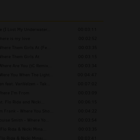
e (I Lost My Underwater...
00:03:11
here is my love
00:02:52
Where Them Girls At (Fe...
00:03:35
Where Them Girls At
00:03:15
Where Are You (tC Remix...
00:03:34
Were You When The Light...
00:04:47
 feat. VanVelzen - Tak...
00:07:02
here I'm From
00:03:09
t. Flo Rida and Nicki...
00:06:15
m Frank - Where You Sho...
00:04:22
ouise Smith - Where Yo...
00:03:54
 Flo Rida & Nicki Mina...
00:03:35
Flo Rida & Nicki Minaj...
00:03:41