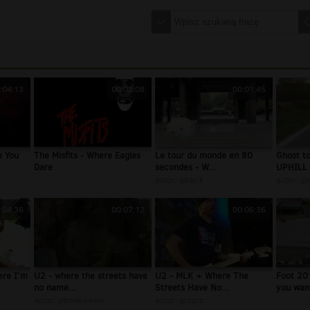
:04:13
00:02:08
00:01:45
e You
The Misfits - Where Eagles
Le tour du monde en 80
Ghost to
Dare
secondes - W...
UPHILL i
autor:
gbacik
autor:
gb
:04:36
00:07:12
00:06:36
ere I'm
U2 - where the streets have
U2 - MLK + Where The
Foot 201
no name...
Streets Have No...
you want
autor:
pbmakowiec
autor:
grzgrz