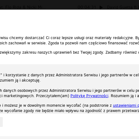
t. Flo Rida & Nicki Mi...
00:04:31
David Guetta ft 
Louise Smith - Where Yo...
00:04:26
David Guetta Ft.
wisu chcemy dostarczać Ci coraz lepsze usługi oraz materiały redakcyjne. B
ich zachowań w serwisie. Zgoda ta pozwoli nam częściowo finansować rozwó
 zwiększymy zakresu naszych uprawnień bez Twojej zgody. Zadbamy również
 i korzystanie z danych przez Administratora Serwisu i jego partnerów w ce
ozumiem ją i akceptuję.
h danych osobowych przez Administratora Serwisu i jego partnerów w celu pe
ści marketingowych. Przeczytałem(am)
Politykę Prywatności
. Rozumiem ją i 
e i możesz je w dowolnym momencie wycofać (na podstronie z
ustawieniami 
, że wycofanie zgody nie będzie miało wpływu na zgodność z prawem przetwarz
ystycznych, reklamowych oraz funkcjonalnych. Dzięki nim możemy indywidualnie dost
liwość wyłączenia ich w przeglądarce, dzięki czemu nie będą zbierane żadne informa
Zapoznaj się z naszą polityką prywatności
Ok, rozumiem