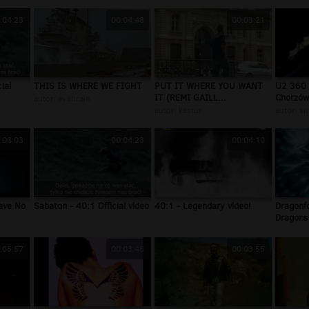
:04:23
00:04:48
00:03:21
ial
THIS IS WHERE WE FIGHT
PUT IT WHERE YOU WANT
U2 360 
IT (REMI GAILL...
Chorzów
autor:
evobrain
autor:
kastur
autor:
sm
:06:03
00:04:23
00:04:10
ave No
Sabaton - 40:1 Official video
40:1 - Legendary video!
Dragonf
Dragons
:05:57
00:03:46
00:03:55