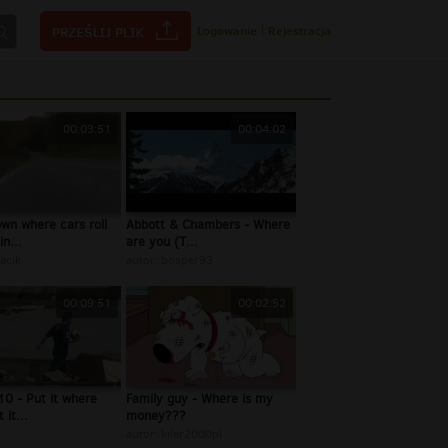
Logowanie
|
Rejestracja
00:03:51
00:04:02
wn where cars roll
Abbott & Chambers - Where
n...
are you (T...
acik
autor:
bosper93
00:09:51
00:02:52
0 - Put it where
Family guy - Where is my
 it...
money???
autor:
kiler2000pl