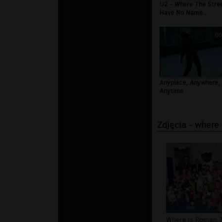
U2 - Where The Stre
Have No Name...
00
Anyplace, Anywhere,
Anytime
Zdjęcia - where