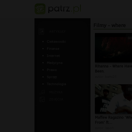
Filmy - where
ARTYKUŁY
00
Ciekawostki
Finanse
Internet
Medycyna
Rihanna - Where Hav
Prawo
Been.
autor:
kami21
Sprzęt
Technologia
00
MUZYKA
ZDJĘCIA
Maffew Ragazino 'Wh
From' ft...
autor:
lasoh