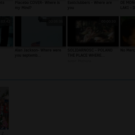
ets
Placebo COVER- Where is
Eastclubbers - Where are
DE MON
my Mind?
you
LAKI - D
:03:42
00:05:05
00:00:30
Alan Jackson- Where were
SOLIDARNOSC - POLAND
No Merc
you septemb...
THE PLACE WHERE...
autor:
Michura
Where is Roman ? Znajdź Romana