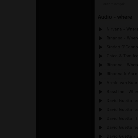
autor:
despik
Audio - where
Nirvana - Where
Rihanna - Where
Sinéad O'Connor
Chico & Tom fea
Rihanna - Where
Rihanna ft Aaro
Armin van Buure
BassLine - Whe
David Guetta fea
David Guetta fea
David Guetta Ft.
David Guetta fea
David Guetta - 