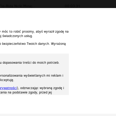
Flo-Rida Nicki Minaj...
00:03:31
 Nicki Minaj & Flo Rid...
00:03:35
y móc to robić prosimy, abyś wyraził zgodę na
j świadczonych usług.
 o bezpieczeństwo Twoich danych. Wyrażoną
lu dopasowania treści do moich potrzeb.
rsonalizowania wyświetlanych mi reklam i
akceptuję.
prywatności
), odznaczając wybraną zgodę i
ania na podstawie zgody, przed jej
osować stronę do twoich potrzeb. Każdy może zaakceptować pliki cookies albo ma
cje.