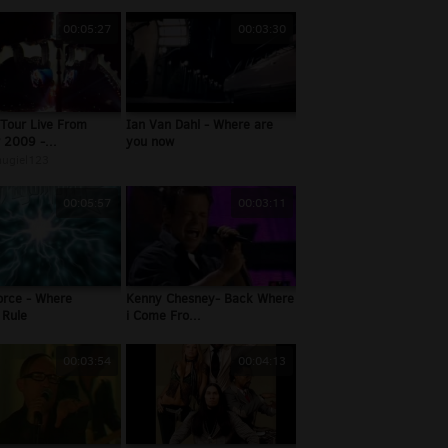
00:05:27
00:03:30
Tour Live From
Ian Van Dahl - Where are
 2009 -...
you now
ugiel123
00:05:57
00:03:11
orce - Where
Kenny Chesney- Back Where
 Rule
i Come Fro...
00:03:54
00:04:13