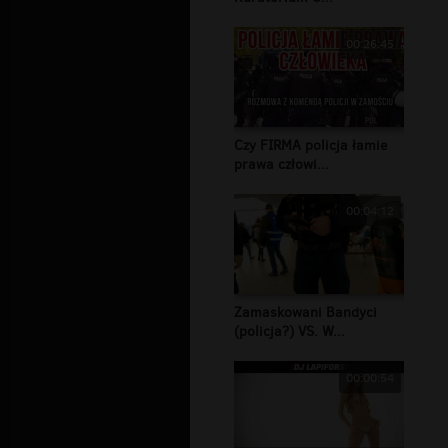
00:26:45
Czy FIRMA policja łamie
prawa człowi...
00:04:12
Zamaskowani Bandyci
(policja?) VS. W...
00:00:54