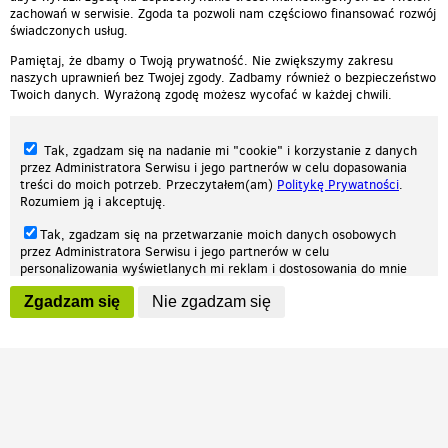
zachowań w serwisie. Zgoda ta pozwoli nam częściowo finansować rozwój
świadczonych usług.
Pamiętaj, że dbamy o Twoją prywatność. Nie zwiększymy zakresu
naszych uprawnień bez Twojej zgody. Zadbamy również o bezpieczeństwo
Twoich danych. Wyrażoną zgodę możesz wycofać w każdej chwili.
Tak, zgadzam się na nadanie mi "cookie" i korzystanie z danych
przez Administratora Serwisu i jego partnerów w celu dopasowania
treści do moich potrzeb. Przeczytałem(am)
Politykę Prywatności
.
Rozumiem ją i akceptuję.
Nasza strona internetowa używa plików cookies (tzw. ciasteczka) w celach
Tak, zgadzam się na przetwarzanie moich danych osobowych
statystycznych, reklamowych oraz funkcjonalnych. Dzięki nim możemy
przez Administratora Serwisu i jego partnerów w celu
indywidualnie dostosować stronę do twoich potrzeb. Każdy może zaakceptować
personalizowania wyświetlanych mi reklam i dostosowania do mnie
pliki cookies albo ma możliwość wyłączenia ich w przeglądarce, dzięki czemu nie
prezentowanych treści marketingowych. Przeczytałem(am)
Politykę
będą zbierane żadne informacje.
Zgadzam się
Nie zgadzam się
Prywatności
. Rozumiem ją i akceptuję.
Zapoznaj się z naszą polityką prywatności
Ok, rozumiem
Wyrażenie powyższych zgód jest dobrowolne i możesz je w dowolnym
momencie wycofać (na podstronie z
ustawieniami prywatności
),
odznaczając wybraną zgodę i klikając przycisk "nie zgadzam się", z
tym, że wycofanie zgody nie będzie miało wpływu na zgodność z
prawem przetwarzania na podstawie zgody, przed jej wycofaniem.