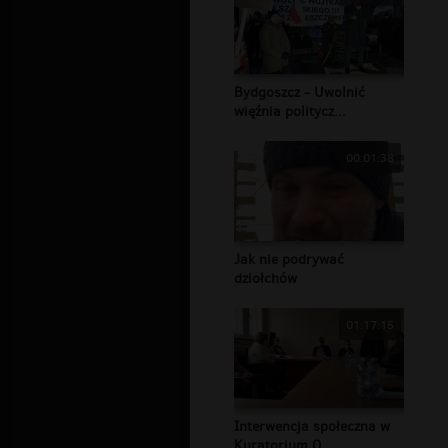
Bydgoszcz - Uwolnić
więźnia politycz...
00:01:38
Jak nie podrywać
dziołchów
01:17:15
Interwencja społeczna w
Kuratorium O...