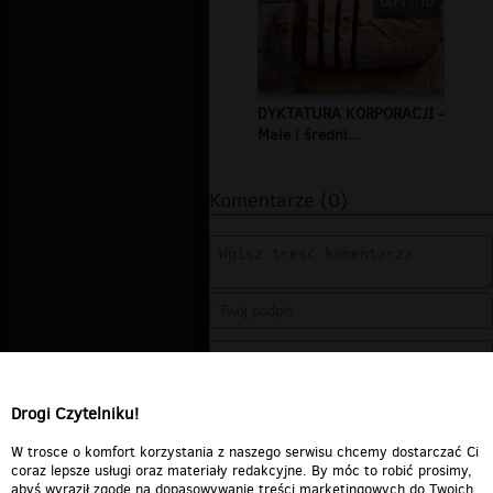
00:11:10
DYKTATURA KORPORACJI -
Małe i średni...
Komentarze (0)
Drogi Czytelniku!
W trosce o komfort korzystania z naszego serwisu chcemy dostarczać Ci
coraz lepsze usługi oraz materiały redakcyjne. By móc to robić prosimy,
abyś wyraził zgodę na dopasowywanie treści marketingowych do Twoich