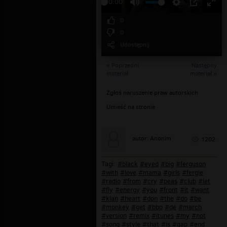
00:00
0
0
Udostępnij
« Poprzedni
Następny
materiał
materiał »
Zgłoś naruszenie praw autorskich
Umieść na stronie
autor: Anonim
1202
Tagi:
#black
#eyed
#big
#ferguson
#with
#love
#mama
#girls
#fergie
#radio
#from
#cry
#peas
#club
#let
#fly
#energy
#you
#front
#it
#want
#klan
#heart
#don
#the
#do
#be
#monkey
#get
#bbp
#de
#march
#version
#remix
#itunes
#my
#not
#song
#style
#that
#is
#gap
#end