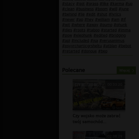
#stacy
#got
#grass
#like
#karma
#up
#clean
#business
#boom
#will
#june
#behind
#lie
#edit
#shut
#lyrics
#never
#ap
#hey
#william
#am
#if
#wit
#where
#away
#pump
#phunk
#dies
#roots
#taboo
#started
#imma
#pow
#elephunk
#edited
#bridging
#apl
#included
#jsa
#verusanimus
#psyvrcharticgrsheltu
#atblan
#bebot
#retarted
#donque
#bep
Polecane
Więcej
00:33:20
Czy wojsko może zabrać
twój samochód...
02:38:29