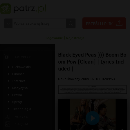
Logowanie
|
Rejestracja
Black Eyed Peas ))) Boom Bo
ARTYKUŁY
om Pow [Clean] | Lyrics Incl
Ciekawostki
uded |
Finanse
Opublikowany 2009-07-01 16:09:53
Internet
Medycyna
Prawo
Sprzęt
Technologia
MUZYKA
Odtwarzaj
ZDJĘCIA