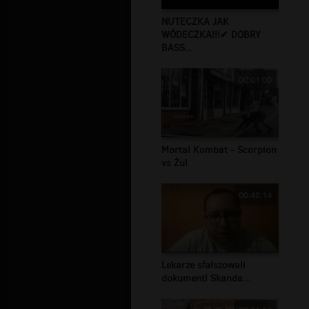
NUTECZKA JAK
WÓDECZKA!!!✔ DOBRY
BASS...
00:01:00
Mortal Kombat - Scorpion
vs Żul
00:40:14
Lekarze sfałszowali
dokument! Skanda...